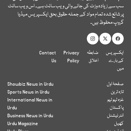
سب سے زیادہ وزٹ کی جانے والی ویب سائٹ ہے۔ اس ویب سائٹ
پر شائع شدہ تمام مواد کے جملہ حقوق بحق ایکسپریس میڈیا
گروپ محفوظ ہیں۔
ایکسپریس
ضابطہ
Privacy
Contact
کے بارے
اخلاق
Policy
Us
میں
صفحۂ اول
Showbiz News in Urdu
تازہ ترین
Sports News in Urdu
غزہ لہو لہو
International News in
پاکستان
Urdu
انٹر نیشنل
Business News in Urdu
کھیل
Urdu Magazine