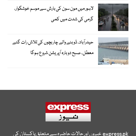
لاہور میں مون سون کی بارش سے موسم خوشگوار،
گرمی کی شدت میں کمی
حیدرآباد، ڈوبنے والے چار بچوں کی تلاش رات گئے
معطل، صبح دوبارہ آپریشن شروع ہوگا
express.pk
خبروں اور حالات حاضرہ سے متعلق پاکستان کی