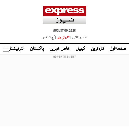
AUGUST 09, 2026
اشتہار لگائیں |
لائیو ٹی وی
| آج کا اخبار
صفحۂ اول
تازہ ترین
کھیل
خاص خبریں
پاکستان
انٹر نیشنل
ٹا