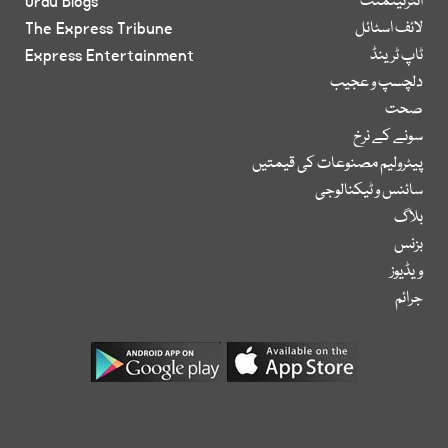
انٹرٹینمنٹ
Urdu Blogs
لائف اسٹائل
The Express Tribune
ٹاپ ٹرینڈ
Express Entertainment
دلچسپ و عجیب
صحت
سونے کے نرخ
پیٹرولیم مصنوعات کی قیمتیں
سائنس و ٹیکنالوجی
بلاگ
بزنس
ویڈیوز
جرائم