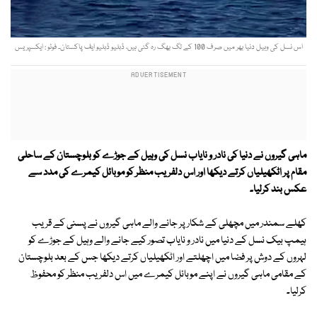
اس نسل کی وہیل دنیا بھر میں صرف 100 کے لگ بھگ رہ گئی ہیں، ڈبلیو ڈبلیو ایف پاکستان۔ فوٹو : ایکسپریس
ماہی گیروں نے دنیا کی نادر و نایاب نسل کی وہیل کے جوڑے کو بلوچستان کے ساحلی
مقام پر اٹکھیلیاں کرتے دیکھا اور اس دلفریب منظر کو موبائل کیمرے کی مدد سے
عکس بند کرلیا۔
کھلے سمندر میں مچھلی کے شکار پر جانے والے ماہی گیروں نے پسنی کے قریب
ہیمپ بیک نسل کے دنیا میں نادر و نایاب تصور کیے جانے والے وہیل کے جوڑے کو
لہروں کے دوش پر فضا میں اچھلتے اور اٹکھیلیاں کرتے دیکھا جس کے بعد بلوچستان
کے مقامی ماہی گیروں نے اپنے موبائل کیمرے میں اس دلفریب منظر کو محفوظ
کرلیا۔