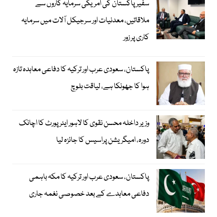
سفیر پاکستان کی امریکی سرمایہ کاروں سے
ملاقاتیں، معدنیات اور سرجیکل آلات میں سرمایہ
کاری پر زور
پاکستان، سعودی عرب اور ترکیہ کا دفاعی معاہدہ تازہ
ہوا کا جھونکا ہے، لیاقت بلوچ
وزیر داخلہ محسن نقوی کا لاہور ایئر پورٹ کا اچانک
دورہ، امیگریشن پراسیس کا جائزہ لیا
پاکستان، سعودی عرب اور ترکیہ کا مکہ باہمی
دفاعی معاہدے کے بعد خصوصی نغمہ جاری