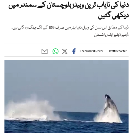
دنیا کی نایاب ترین وہیلز بلوچستان کے سمندر میں
دیکھی گئیں
ڈیٹا کے مطابق اس نسل کی وہیل دنیا بھر میں صرف 100 کے لگ بھگ رہ گئی ہیں،
ڈبلیو ڈبلیو ایف پاکستان
December 09, 2020
Staff Reporter