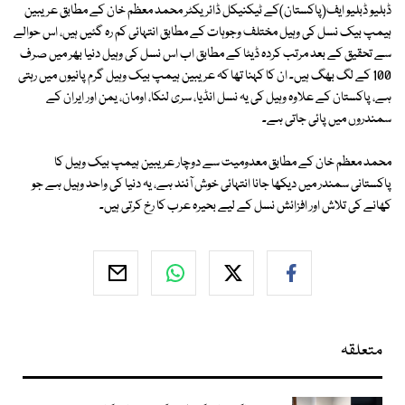
ڈبلیو ڈبلیو ایف(پاکستان)کے ٹیکنیکل ڈائریکٹر محمد معظم خان کے مطابق عریبین
ہیمپ بیک نسل کی وہیل مختلف وجوہات کے مطابق انتہائی کم رہ گئیں ہیں، اس حوالے
سے تحقیق کے بعد مرتب کردہ ڈیٹا کے مطابق اب اس نسل کی وہیل دنیا بھر میں صرف
100 کے لگ بھگ ہیں۔ ان کا کہنا تھا کہ عریبین ہیمپ بیک وہیل گرم پانیوں میں رہتی
ہے، پاکستان کے علاوہ وہیل کی یہ نسل انڈیا، سری لنکا، اومان، یمن اور ایران کے
سمندروں میں پائی جاتی ہے۔
محمد معظم خان کے مطابق معدومیت سے دوچار عریبین ہیمپ بیک وہیل کا
پاکستانی سمندر میں دیکھا جانا انتہائی خوش آئند ہے، یہ دنیا کی واحد وہیل ہے جو
کھانے کی تلاش اور افزائش نسل کے لیے بحیرہ عرب کا رخ کرتی ہیں۔
متعلقہ