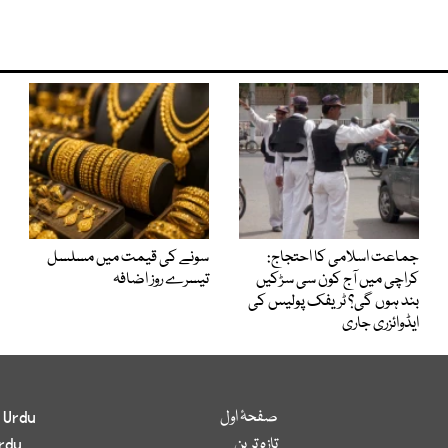
جماعت اسلامی کا احتجاج:
سونے کی قیمت میں مسلسل
کراچی میں آج کون سی سڑکیں
تیسرے روز اضافہ
بند ہوں گی؟ ٹریفک پولیس کی
ایڈوائزری جاری
صفحۂ اول
 Urdu
تازہ ترین
rdu