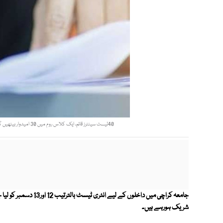
40ٹیسٹ سینٹرز قائم، ایک کلاس روم میں 30 امیدوار بیٹھیں گے،امیدوار 19 شعبہ جات کی 2000 مختص نشستوں کیلیے ٹیسٹ دینگے فوٹو: فائل
شریک ہورہے ہیں۔