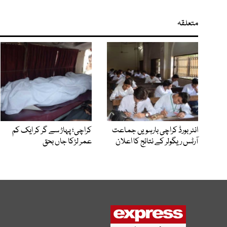
متعلقہ
انٹر بورڈ کراچی بارہویں جماعت
کراچی؛ پہاڑ سے گر کر ایک کم
آرٹس ریگولر کے نتائج کا اعلان
عمر لڑکا جاں بحق