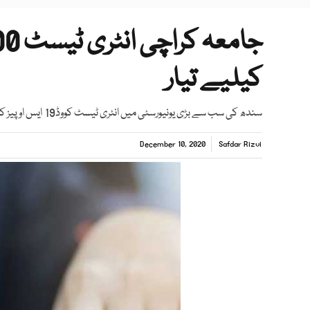
کیلیے تیار
سندھ کی سب سے بڑی یونیورسٹی میں انٹری ٹیسٹ کووڈ19 ایس اوپیز کے تحت 12 اور13 دسمبر کو لیا جائے گا
December 10, 2020
Safdar Rizvi