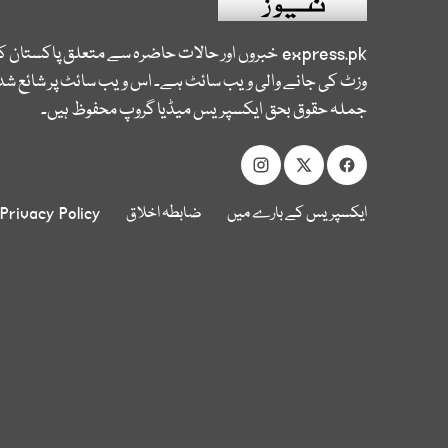
express.pk
خبروں اور حالات حاضرہ سے متعلق پاکستان 
وزٹ کی جانے والی ویب سائٹ ہے۔ اس ویب سائٹ پر شائع شدہ
جملہ حقوق بحق ایکسپریس میڈیا گروپ محفوظ ہیں۔
ایکسپریس کے بارے میں
ضابطہ اخلاق
Privacy Policy