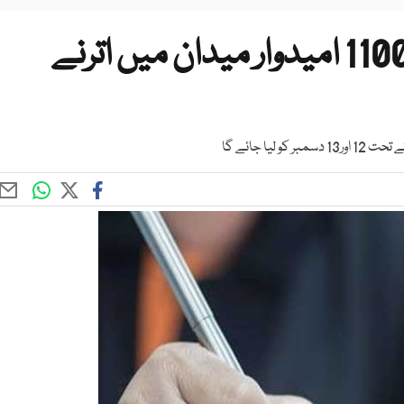
جامعہ کراچی انٹری ٹیسٹ 11000 امیدوار میدان میں اترنے