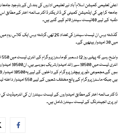
اعلیٰ تعلیمی کمیشن اسلام آباد نے تعلیمی اداروں کی بند ش کے باوجود جامع
طلبہ کے لیے 40ٹیسٹ سینٹرز قائم کیے گئے ہیں۔
میں 30 امیدوار بیٹھیں گے۔
ہیں جبکہ ماسٹرز پروگرام کے پانچ مختلف شعبوں کے لیے 550 امیدوار داخلہ ٹیسٹ دے رہے ہیں۔
ڈاکٹر صائمہ اختر کے مطابق امیدواروں کے ٹیسٹ سینٹرز ان کی انٹرمیڈیٹ کی 
اورپری انجینئرنگ کے ٹیسٹ سینٹرز شامل ہیں۔