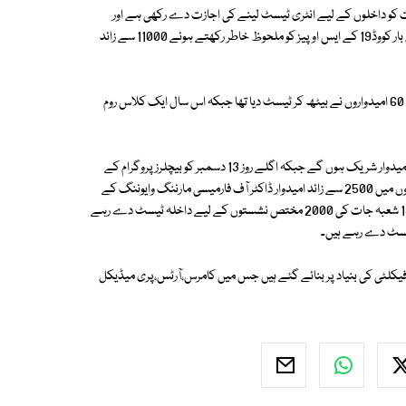
ات کو داخلوں کے لیے انٹری ٹیسٹ لینے کی اجازت دے رکھی ہے اور
جامعہ کراچی کی ایڈمیشن کمیٹی کی ڈائریکٹر ڈاکٹر صائمہ اختر کے مطابق اس بار کووڈ19 کے ایس اوپیز کو ملحوظ خاطر رکھتے ہوئے 11000 سے زائد
گذشتہ برس ان ٹیسٹ سینٹرز کی تعداد 26 تھی،گزشتہ برس ایک کلاس روم میں 60 امیدواروں نے بیٹھ کر ٹیسٹ دیا تھا جبکہ اس سال ایک کلاس روم
واضح رہے کہ پہلے روز 12 دسمبر کو ماسٹرز پروگرام کے انٹری ٹیسٹ میں 550 امیدوار شریک ہوں گے جبکہ اگلے روز 13 دسمبر کو بیچلرز پروگرام کے
انٹری ٹیسٹ میں 10500 سے زائد امیدوارشریک ہورہے ہیں، ان10500 امیدواروں میں 2500 سے زائد امیدوار ڈاکٹر آف فارمیسی مارننگ وایوننگ کے
ہوں گے،مجموعی طور پر بیچلرز پروگرام کے داخلوں کے لیے یہ10500 امیدوار 19 شعبہ جات کی 2000 مختص نشستوں کے لیے داخلہ ٹیسٹ دے رہے
فیکلٹی کی بنیاد پر بنائے گئے ہیں جس میں کامرس،آرٹس،پری میڈیکل