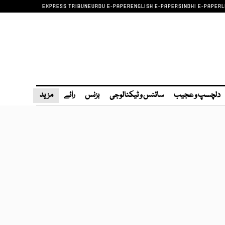
EXPRESS TRIBUNE
URDU E-PAPER
ENGLISH E-PAPER
SINDHI E-PAPER
L
دلچسپ و عجیب
سائنس و ٹیکنالوجی
بزنس
رائے
مزید