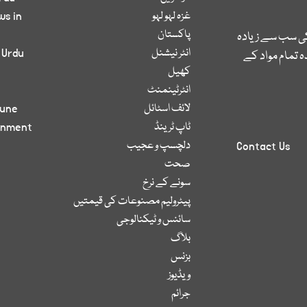
غزہ لہو لہو
ws in
پاکستان
کی سب سے زیادہ
انٹر نیشنل
 Urdu
 تمام مواد کے
کھیل
انٹرٹینمنٹ
لائف اسٹائل
bune
ٹاپ ٹرینڈ
inment
دلچسپ و عجیب
Contact Us
صحت
سونے کے نرخ
پیٹرولیم مصنوعات کی قیمتیں
سائنس و ٹیکنالوجی
بلاگ
بزنس
ویڈیوز
جرائم