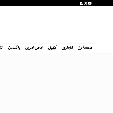
صفحۂ اول
تازہ ترین
کھیل
خاص خبریں
پاکستان
انٹ