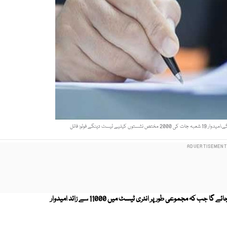
جامعہ کراچی میں داخلوں کے لیے انٹری ٹیسٹ بالترتیب 12 اور13 دسمبر کو لیا جائے گا جب کہ مجموعی طورپر انٹری ٹیسٹ میں 11000 سے زائد امیدوار