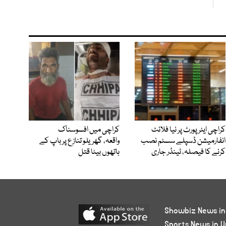
کراچی ایئرپورٹ پر نیا فلائٹ
کراچی میں افسوسناک
انفارمیشن ڈسپلے سسٹم نصب
واقعہ، گھریلو تنازع پر باپ کے
کرنے کا فیصلہ، ٹینڈر جاری
ہاتھوں بیٹا قتل
Showbiz News in
Sports News in U