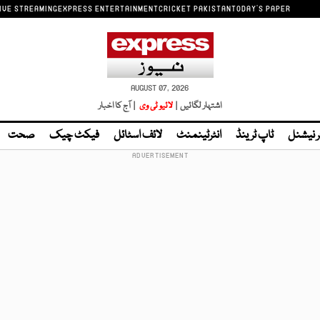
IVE STREAMING
EXPRESS ENTERTAINMENT
CRICKET PAKISTAN
TODAY'S PAPER
AUGUST 07, 2026
اشتہار لگائیں |
لائیو ٹی وی
| آج کا اخبار
ر نیشنل
ٹاپ ٹرینڈ
انٹرٹینمنٹ
لائف اسٹائل
فیکٹ چیک
صحت