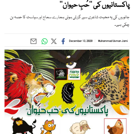
پاکستانیوں کی ’’حُبِ حیوان‘‘
جانوروں کی یہ محبت شاعری سے گزرتی ہوئی ہمارے سماج اور سیاست کا حصہ بن
چکی ہے۔
December 13, 2020
Muhammad Usman Jami