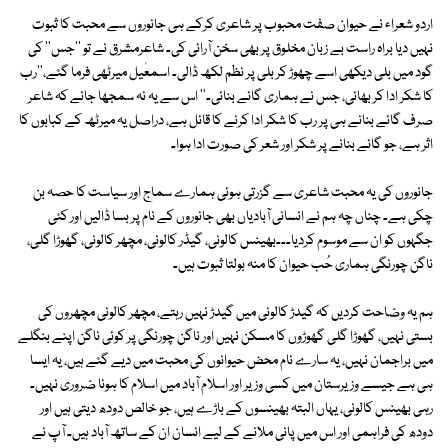
اردو شعراء نے حیوان صفت محبوب پر شاعری کرکے ہی جانوروں سے محبت کا ثبوت
نہیں دیا براہ راست بے زبان مخلوق پر بھی سخن آرائی کی۔ شاعرمشرق نے تو ''جس'' کی
گود میں بلی دیکھی اسے چھوڑ کر بلی پر نظم لکھ ڈالی۔ اسمعٰیل میرٹھی فرما گئے،''رب
کا شکر ادا کر بھائی، جس نے ہماری گائے بنائی۔'' اس سے یہ نہ سمجھا جائے کہ شاعر
صرف گائے بنانے ہی پر رب کا شکر ادا کرنے کا قائل ہے، دراصل یہ میرٹھ کے کبابوں کا
اثر ہے، جو گائے بنانے پر شکر اور شعر کی صورت ادا ہوا۔
جانوروں کی یہ محبت شاعری سے گزرتی ہوئی ہمارے سماج اور سیاست کا حصہ بن
چکی ہے۔ چناں چہ ہم نے انسانی آبادیاں بھی جانوروں کے نام پر بسا ڈالیں اور کئی
جگہوں کو ان سے موسوم کردیا۔۔۔بھینس کالونی، گیڈر کالونی، مچھر کالونی، گھوڑا گلی،
ناگن چورنگی ہماری حُب حیوان کا منہ بولتا ثبوت ہیں۔
ہم یہ وضاحت کردیں کہ گیدڑ کالونی میں گیدڑ نہیں رہتے، مچھر کالونی مچھروں کی
بستی نہیں، گھوڑا گلی گھوڑوں کا مسکن نہیں اور ناگن چورنگی پر کوئی ناگن اپنے بنگلے
میں براجمان نہیں، یہ سارے نام محض حیوانوں کی محبت میں دیے گئے ہیں، یہ ایسا
ہی ہے جیسے وزیرستان میں کسی وزیر اور اسلام آباد میں اسلام کا ہونا ضروری نہیں۔
رہی بھینس کالونی، یہاں البتہ بھینسوں کے باڑے ہیں، جو خالص دودھ دیتی ہیں اور
دودھ کی فراہمی اور اس میں پانی ملانے کے لیے انسان ان کے ساتھ آباد ہیں۔ آپ نے