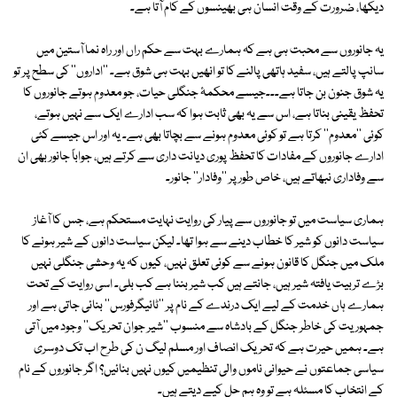
دیکھا، ضرورت کے وقت انسان ہی بھینسوں کے کام آتا ہے۔
یہ جانوروں سے محبت ہی ہے کہ ہمارے بہت سے حکم راں اور راہ نما آستین میں
سانپ پالتے ہیں، سفید ہاتھی پالنے کا تو انھیں بہت ہی شوق ہے۔ ''اداروں'' کی سطح پر تو
یہ شوق جنون بن جاتا ہے۔۔۔جیسے محکمۂ جنگلی حیات، جو معدوم ہوتے جانوروں کا
تحفظ یقینی بناتا ہے، اس سے یہ بھی ثابت ہوا کہ سب ادارے ایک سے نہیں ہوتے،
کوئی ''معدوم'' کرتا ہے تو کوئی معدوم ہونے سے بچاتا بھی ہے۔ یہ اور اس جیسے کئی
ادارے جانوروں کے مفادات کا تحفظ پوری دیانت داری سے کرتے ہیں، جواباً جانور بھی ان
سے وفاداری نبھاتے ہیں، خاص طور پر ''وفادار'' جانور۔
ہماری سیاست میں تو جانوروں سے پیار کی روایت نہایت مستحکم ہے، جس کا آغاز
سیاست دانوں کو شیر کا خطاب دینے سے ہوا تھا۔ لیکن سیاست دانوں کے شیر ہونے کا
ملک میں جنگل کا قانون ہونے سے کوئی تعلق نہیں، کیوں کہ یہ وحشی جنگلی نہیں
بڑے تربیت یافتہ شیر ہیں، جانتے ہیں کب شیر بننا ہے کب بلی۔ اسی روایت کے تحت
ہمارے ہاں خدمت کے لیے ایک درندے کے نام پر ''ٹائیگرفورس'' بنائی جاتی ہے اور
جمہوریت کی خاطر جنگل کے بادشاہ سے منسوب ''شیر جوان تحریک'' وجود میں آتی
ہے۔ ہمیں حیرت ہے کہ تحریک انصاف اور مسلم لیگ ن کی طرح اب تک دوسری
سیاسی جماعتوں نے حیوانی ناموں والی تنظیمیں کیوں نہیں بنائیں؟ اگر جانوروں کے نام
کے انتخاب کا مسئلہ ہے تو وہ ہم حل کیے دیتے ہیں۔