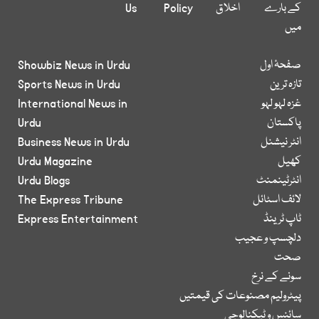
کے بارے
اخلاق
Policy
Us
میں
صفحۂ اول
Showbiz News in Urdu
تازہ ترین
Sports News in Urdu
غزہ لہو لہو
International News in
پاکستان
Urdu
انٹر نیشنل
Business News in Urdu
کھیل
Urdu Magazine
انٹرٹینمنٹ
Urdu Blogs
لائف اسٹائل
The Express Tribune
ٹاپ ٹرینڈ
Express Entertainment
دلچسپ و عجیب
صحت
سونے کے نرخ
پیٹرولیم مصنوعات کی قیمتیں
سائنس و ٹیکنالوجی