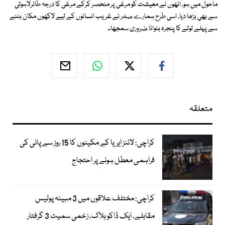
ماحول میں ہو، انھوں نے معیشت کو مرغی پر منحصر کرکے مرغی کا درجہ طائرلاہوتی
سے بھی بڑھا دیا، اسی طرح ہمارے صدر نے غریب انسانوں کے لیے لاکھوں مکان بننے
سے پہلے توتے کا پنجرہ بنوانا ضروری سمجھا۔
متعلقہ
کراچی: لائنز ایریا کے مکینوں کا 15 روز سے پانی کی
فراہمی معطل ہونے پر احتجاج
کراچی: مختلف علاقوں میں 3 مبینہ پولیس
مقابلے، ایک ڈاکو ہلاک، زخمی سمیت 3 گرفتار