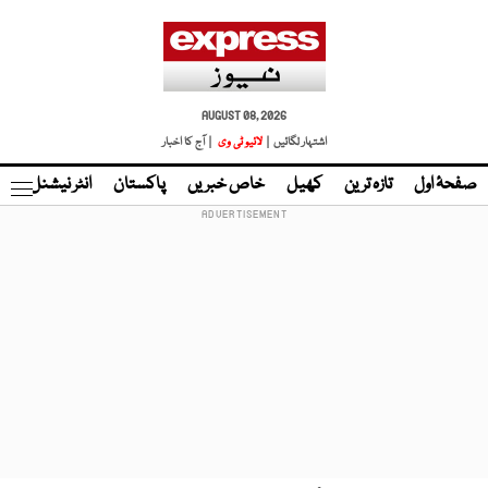
AUGUST 08, 2026
اشتہار لگائیں |
لائیو ٹی وی
| آج کا اخبار
صفحۂ اول
تازہ ترین
کھیل
خاص خبریں
پاکستان
انٹر نیشنل
ٹا