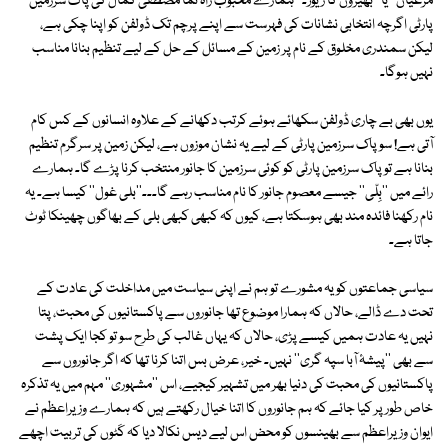
مُرغیاں'' یا ''بھیڑوں کا ریوڑ۔'' ہمارے محبوب راہ نما مصطفیٰ کمال کی پاک سرزمین
پارٹی اگرچہ انتخابی نشانات کی فہرست سے اپنے پرچم تک ڈولفن کو اپنا چکی ہے،
لیکن سمندری مخلوق کے نام پر زمین کے مسائل کے حل کے لیے تنظیم بنانا مناسب
نہیں ہوگا۔
یوں بھی بے چاری ڈولفن سکھائے ہوئے کرتب دکھانے کے علاوہ انسانوں کے کس کام
آتی ہے! سو پاک سرزمین پارٹی کے لیے یہ نشان موزوں ہے، لیکن زمین پر سرگرم تنظیم
بنانا ہے تو پاک سرزمین پارٹی کو کوئی سرزمین کا جانور منتخب کرنا پڑے گا۔ ہمارے
رائے میں ''بِلّی'' جیسے معصوم جانور کا نام مناسب رہے گا۔۔۔''بلی غول'' کیسا ہے۔ یہ
نام رکھنا فائدہ مند بھی ہوسکتا ہے، کیوں کہ کبھی کبھی بلی کے بھاگوں چھینکا ٹوٹ
جاتا ہے۔
سیاسی جماعتوں کو یہ مشورے تو ہم نے اپنی سیاست میں مداخلت کی عادت کے
تحت دے ڈالے، حالاں کہ ہمارا موضوع تھا جانوروں سے پاکستانیوں کی محبت، پتا
نہیں یہ عادت ہمیں کیسے پڑی، حالاں کہ یہاں غالب کی طرح سو تو کجا ایک پشت
سے بھی ''پیشۂ آبا سپہ گری'' نہیں۔ خیر، عرض بس اتنا کرنا تھا کہ اگر جانوروں سے
پاکستانیوں کی محبت کی دنیا بھر میں تشہیر کیجیے، اس ''مشہوری'' مہم میں یہ تذکرہ
خاص طور پر کیا جائے کہ ہم جانوروں کا اتنا خیال رکھتے ہیں کہ ہمارے وزیراعظم نے
ایوان وزیراعظم سے بھینسوں کو محض اس لیے دیس نکالا دیا کہ کَٹوں کی تربیت اچھے