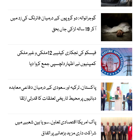
گوجرانوالہ: دو گروپوں کے درمیان فائرنگ کی زد میں
آکر 19 سالہ لڑکی جاں بحق
فیسکو کی نجکاری کیلیے 12ملکی و غیر ملکی
کمپنیوں نے اظہارِ دلچسپی جمع کروا دیا
پاکستان، ترکیہ اور سعودی کے درمیان دفاعی معاہدہ
دہائیوں پر محیط تاریخی تعلقات کا قدرتی ارتقا
پاک امریکا اقتصادی تعاون، سویا بین شعبے میں
شراکت داری مزید بڑھانے پر اتفاق