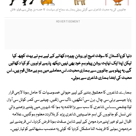
جانوروں کی یہ محبت شاعری سے گزرتی ہوئی ہمارے سماج اور سیاست کا حصہ بن چکی ہے۔فوٹو : فائل
دنیا کو پاکستان کا سوفٹ امیج اور روشن چہرہ دکھانے کے لیے ہم نے بہت کچھ کیا
لیکن اپنا ایک نہایت روشن پہلو ہم خود بھی نہیں دیکھ پارہے تو اوروں کو کیا دکھائیں
گے، یہ پہلو ہے جانوروں سے ہماری محبت۔ اس معاملے میں ہم بے مثال قوم ہیں۔ اس
محبت کی ابتدا ہماری شاعری سے ہوئی۔
ہمارے شاعروں کا معشوق بننے کے لیے حیوانی خصوصیات کا حامل ہونا لازمی قرار
پایا جیسے ہرنی سی چال، ہرن سی آنکھیں، ناگ سی زلفیں، چیتے سی کمر، کوئل سی آواز،
توتاچشمی۔۔۔۔اس شاعری کا سب سے بڑا فائدہ یہ ہوا کہ شہروں میں پلنے بڑھنے والی
نئی نسل کو جانوروں کی اہم خاصیتیں شاعری پڑھ کر بلاتردد معلوم ہوگئیں۔ علامہ
اقبال نے تو خیر اپنے مرد مومن کے لیے شاہن صفت ہونا فرض کردیا۔ اس فریضے نے
مردمومن ہونے کا فریضہ اتنا مشکل کردیا کہ کوئی یہ منصب سنبھالنے کو تیار نہیں۔