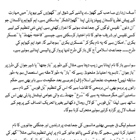
آصف زرداری صاحب کے گھوڑے پالنے کے شوق اور ''گھوڑوں کے بیوپار'' میں مہارت
کے پیش نظر پاکستان پیپلزپارٹی اپنا ''گھوڑالشکر'' بناسکتی ہے۔ ایم کیوایم پاکستان جو
''ان دنوں'' نفیس لوگوں کی جماعت ہونے کا اعزاز رکھتی ہے، اپنی نئی تنظیم کے لیے
کسی نفیس اور شریف جانور کا نام اختیار کرسکتی ہے، جیسے ''فاختہ جُھنڈ'' یا ''عسکرِ
بکری''، امکان ہے کہ یہ نام بگڑ کر ''عسکری بکری'' ہوجائے گا، خود ایم کیوایم کی
طرح۔۔۔۔ جماعت اسلامی آج کل باز کی طرح تنہا پرواز کی پالیسی اپنائے ہوئے ہے۔
سو اسے باز کا نام اپنانا ہی زیب دیتا ہے، مثال کے طور پر ''باز جتھا'' یا شیر جوان کی طرز پر
''باز جوان''، تاہم یہ احتیاط ملحوظ رہے کہ ''باز'' بہ طور لاحقہ ہی استعمال ہو، بہ طور
سابقہ نہیں! جمعیت علمائے اسلام (ف) عرصے بعد حکومت سے باہر بھی ہے حکم
رانوں پر برہم بھی، اس برہمی کا تقاضا ہے کہ اس کی تنظیم ''بُل فورس'' کے نام سے
سامنے آئے، مگر مسئلہ یہ ہے کہ ''سُرخ'' جھنڈے والی عوامی نیشنل پارٹی بھی اس کے
ساتھ ہے، لہٰذا ''بُل فورس'' کو لال رومال دکھائے بغیر یا تحریک انصاف کے پرچم کے
نصف لال پر گزارہ کرتے ہوئے متحرک کرنا ہوگا۔
مسلم لیگ ق جیسی بھلے مانسوں کی جماعت پر درندوں اور جنگلی جانوروں کا نام
اختیار کرنا نہیں سجے گا، وہ تو کسی پالتو جانور کے نام پر اپنی تنظیم بنائے، مثلاً ''گھر کی