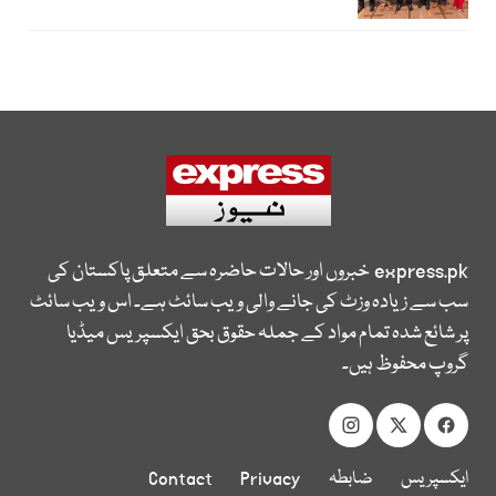
express.pk
خبروں اور حالات حاضرہ سے متعلق پاکستان کی
سب سے زیادہ وزٹ کی جانے والی ویب سائٹ ہے۔ اس ویب سائٹ
پر شائع شدہ تمام مواد کے جملہ حقوق بحق ایکسپریس میڈیا
گروپ محفوظ ہیں۔
ایکسپریس
ضابطہ
Privacy
Contact