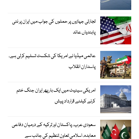
تجارتی جہازوں پر حملوں کی جواب میں ایران پر نئی
پابندیاں عائد
عالمی میڈیا نے امریکا کی شکست تسلیم کرلی ہے،
پاسداران انقلاب
امریکی سینیٹ میں ایک بار پھر ایران جنگ ختم
کرنے کیلئے قرارداد پیش
سعودی عرب، پاکستان اور ترکیہ کے درمیان دفاعی
معاہدہ، اسلامی تعاون تنظیم کی جانب سے