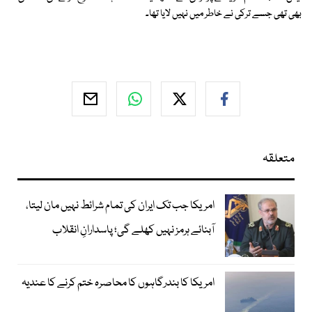
بھی تھی جسے ترکی نے خاطر میں نہیں لایا تھا۔
متعلقہ
امریکا جب تک ایران کی تمام شرائط نہیں مان لیتا،
آبنائے ہرمز نہیں کھلے گی؛ پاسدارانِ انقلاب
امریکا کا بندرگاہوں کا محاصرہ ختم کرنے کا عندیہ