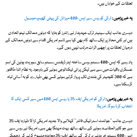
تعلقات کے خواہاں ہیں۔
یہ خبر پڑھیں :
ترکی کو روس سے ایس-400 میزائل کی پہلی کھیپ موصول
دوسری جانب ایک سینیئر ترک عہدیدار نے رائٹرز کو بتایا کہ دونوں ممالک نیٹو اتحادی
ہیں اور کئی محاذ پر ایک ساتھ کام بھی کیا ہے تاہم امریکی اقدام سے دونوں ممالک کے
درمیان تعلقات پر اچھے اثرات مرتب نہیں ہوں گے۔
یاد رہے کہ ایس-400 سسٹم روسی ساختہ ایئر ڈیفنس سسٹم سابق سوویت یونین کی اہم
عسکری باقیات میں سے ہے لیکن پرانی ٹیکنالوجی ہونے کے باوجود، یہ نظام اتنا طاقتور
ہے کہ 300 کلومیٹر کی بلندی تک پرواز کرتے ہوئے کسی بھی طیارے کو بہ آسانی تباہ
کرسکتا ہے۔
یہ خبر بھی پڑھیں :
ترکی کو امریکی ایف 35 یا روسی ایس 400 میں سے کسی ایک کا
انتخاب کرنا ہوگا، امریکا
دوسری جانب ''جوائنٹ اسٹرائیک فائٹر'' کہلانے والا جدید امریکی لڑاکا طیارہ ایف 35
ہے جو کثیرالمقاصد ہونے کے ساتھ ساتھ بہت مہنگا بھی ہے۔ امریکا نے روس سے
ایس-400 سسٹم خریدنے پر ترکی کے ساتھ ایف-35 معاہدہ منسوخ کرنے کی دھمکی