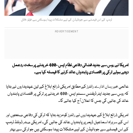
ٹرمپ کے اس فیصلے سے جوبائیڈن کے لیے مشکلات پیدا ہوسکتی ہے، فوٹو : فائل
امریکا نے روس سے جدید فضائی دفاعی نظام ایس -400 خریدنے پر سخت ردعمل
دیتے ہوئے ترکی پر اقتصادی پابندیاں عائد کرنے کا فیصلہ کیا ہے۔
عالمی خبر رساں ادارے رائٹرز کے مطابق امریکی ذرائع ابلاغ کے تین عہدیداروں نے بتایا
کہ روس سے جدید ایئر ڈیفنس سسٹم ایس -400 خریدنے پر ترکی پر اقتصادی پابندیاں
عائد کی جائیں گی جس کا اعلان آج کیا جائے گا۔
امریکی ذرائع ابلاغ کے عہدیداروں نے رائٹرز کو مزید بتایا کہ ترکی کی دفاعی صنعتوں اور
اس کے سربراہ اسماعیل ڈیمر پر پابندیاں عائد کی جائیں گی۔ امریکی صدر ڈونلڈ ٹرمپ
کے اس فیصلے سے جوبائیڈن کے لیے مشکلات پیدا ہوسکتی ہیں جو ترکی سے بہتر