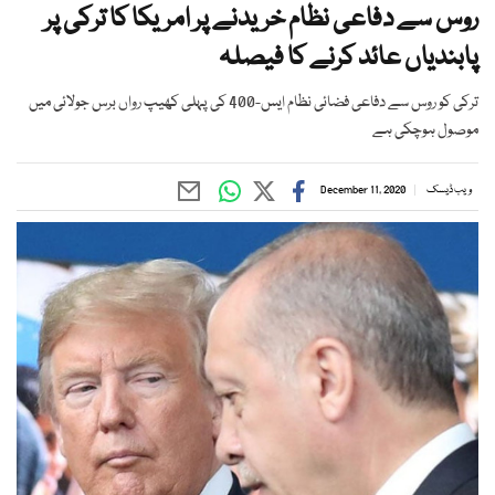
روس سے دفاعی نظام خریدنے پر امریکا کا ترکی پر
پابندیاں عائد کرنے کا فیصلہ
ترکی کو روس سے دفاعی فضائی نظام ایس-400 کی پہلی کھیپ رواں برس جولائی میں
موصول ہوچکی ہے
ویب ڈیسک
December 11, 2020