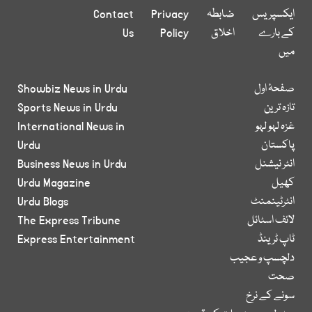
ایکسپریس
ضابطہ
Privacy
Contact
کے بارے
اخلاق
Policy
Us
میں
صفحۂ اول
Showbiz News in Urdu
تازہ ترین
Sports News in Urdu
غزہ لہو لہو
International News in
پاکستان
Urdu
انٹر نیشنل
Business News in Urdu
کھیل
Urdu Magazine
انٹرٹینمنٹ
Urdu Blogs
لائف اسٹائل
The Express Tribune
ٹاپ ٹرینڈ
Express Entertainment
دلچسپ و عجیب
صحت
سونے کے نرخ