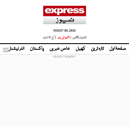
AUGUST 08, 2026
اشتہار لگائیں |
لائیو ٹی وی
| آج کا اخبار
صفحۂ اول
تازہ ترین
کھیل
خاص خبریں
پاکستان
انٹر نیشنل
ٹا