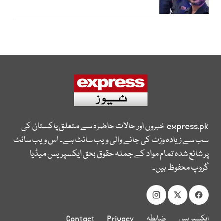
express.pk
خبروں اور حالات حاضرہ سے متعلق پاکستان کی
سب سے زیادہ وزٹ کی جانے والی ویب سائٹ ہے۔ اس ویب سائٹ
پر شائع شدہ تمام مواد کے جملہ حقوق بحق ایکسپریس میڈیا
گروپ محفوظ ہیں۔
ایکسپریس
ضابطہ
Privacy
Contact