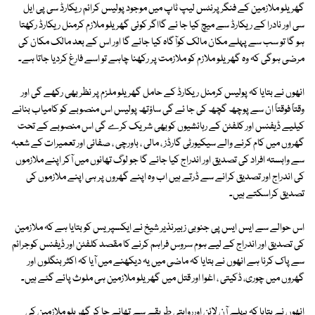
گھریلو ملازمین کے فنگر پرنٹس لیپ ٹاپ میں موجود پولیس کرائم ریکارڈ سی پی ایل
سی اور نادرا کے ریکارڈ سے میچ کیا جا ئے گااگر کوئی گھریلو ملازم کرمنل ریکارڈ رکھتا
ہو گا تو سب سے پہلے مکان مالک کوآگاہ کیا جائے گا اور اس کے بعد مالک مکان کی
مرضی ہوگی کہ وہ گھریلو ملازم کو ملازمت پر رکھنا چاہے تو اسے فارغ کردیا جاتا ہے۔
انھوں نے بتایا کہ پولیس کرمنل ریکارڈ کے حامل گھریلو ملزم پر نظر بھی رکھے گی اور
وقتاً فوقتاً ان سے پوچھ گچھ کی جا ئے گی ساؤتھ پولیس اس منصوبے کو کامیاب بنانے
کیلیے ڈیفنس اور کلفٹن کے رہائشیوں کوبھی شریک کرے گی اس منصوبے کے تحت
گھروں میں کام کرنے والے سیکیورٹی گارڈز ، مالی ، باورچی ، صفائی اور تعمیرات کے شعبہ
سے وابستہ افراد کی تصدیق اور اندراج کیا جائے گا جو لوگ تھانوں میں آکر اپنے ملازموں
کی اندراج اور تصدیق کرانے سے ڈرتے ہیں اب وہ اپنے گھروں پر ہی اپنے ملازموں کی
تصدیق کراسکتے ہیں۔
اس حوالے سے ایس ایس پی جنوبی زبیرنذیر شیخ نے ایکسپریس کو بتایا ہے کہ ملازمین
کی تصدیق اور اندراج کے لیے ہوم سروس فراہم کرنے کا مقصد کلفٹن اور ڈیفنس کوجرائم
سے پاک کرنا ہے انھوں نے بتایا کہ ماضی میں یہ دیکھنے میں آیا کہ اکثر بنگلوں اور
گھروں میں چوری، ڈکیتی ، اغوا اور قتل میں گھریلو ملازمین ہی ملوث پائے گئے ہیں۔
انھوں نے بتایا کہ پہلے آن لائن اورروایتی طریقے سے تھانے جا کر گھریلو ملازمین کی