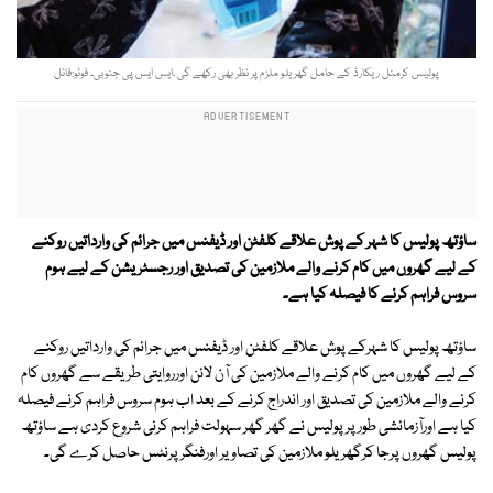
پولیس کرمنل ریکارڈ کے حامل گھریلو ملزم پر نظر بھی رکھے گی ،ایس ایس پی جنوبی۔ فوٹو:فائل
ساؤتھ پولیس کا شہر کے پوش علاقے کلفٹن اور ڈیفنس میں جرائم کی وارداتیں روکنے
کے لیے گھروں میں کام کرنے والے ملازمین کی تصدیق اور رجسٹریشن کے لیے ہوم
سروس فراہم کرنے کا فیصلہ کیا ہے۔
ساؤتھ پولیس کا شہرکے پوش علاقے کلفٹن اور ڈیفنس میں جرائم کی وارداتیں روکنے
کے لیے گھروں میں کام کرنے والے ملازمین کی آن لائن اورروایتی طریقے سے گھروں کام
کرنے والے ملازمین کی تصدیق اور اندراج کرنے کے بعد اب ہوم سروس فراہم کرنے فیصلہ
کیا ہے اورآزمائشی طور پر پولیس نے گھر گھر سہولت فراہم کرنی شروع کردی ہے ساؤتھ
پولیس گھروں پرجا کرگھریلو ملازمین کی تصاویر اورفنگر پرنٹس حاصل کرے گی۔