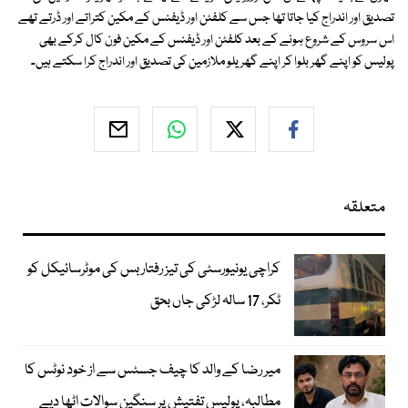
تصدیق اور اندراج کیا جاتا تھا جس سے کلفٹن اور ڈیفنس کے مکین کتراتے اور ڈرتے تھے
اس سروس کے شروع ہونے کے بعد کلفٹن اور ڈیفنس کے مکین فون کال کرکے بھی
پولیس کو اپنے گھر بلوا کر اپنے گھریلو ملازمین کی تصدیق اور اندراج کرا سکتے ہیں۔
متعلقہ
کراچی یونیورسٹی کی تیز رفتار بس کی موٹرسائیکل کو
ٹکر، 17 سالہ لڑکی جاں بحق
میر رضا کے والد کا چیف جسٹس سے از خود نوٹس کا
مطالبہ، پولیس تفتیش پر سنگین سوالات اٹھا دیے