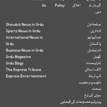
کے بارے
اخلاق
Policy
Us
میں
صفحۂ اول
Showbiz News in Urdu
تازہ ترین
Sports News in Urdu
غزہ لہو لہو
International News in
پاکستان
Urdu
انٹر نیشنل
Business News in Urdu
کھیل
Urdu Magazine
انٹرٹینمنٹ
Urdu Blogs
لائف اسٹائل
The Express Tribune
ٹاپ ٹرینڈ
Express Entertainment
دلچسپ و عجیب
صحت
سونے کے نرخ
پیٹرولیم مصنوعات کی قیمتیں