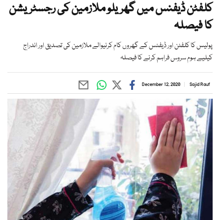
کلفٹن ڈیفنس میں گھریلو ملازمین کی رجسٹریشن
کا فیصلہ
پولیس کا کلفٹن اور ڈیفنس کے گھروں کام کرنیوالے ملازمین کی تصدیق اور اندراج
کیلیے ہوم سروس فراہم کرنے کا فیصلہ
December 12, 2020
Sajid Rauf