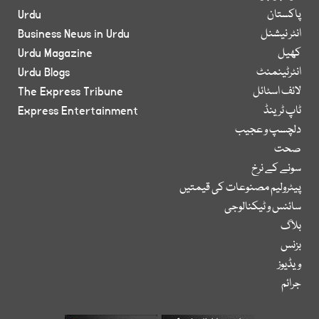
پاکستان
Urdu
انٹر نیشنل
Business News in Urdu
کھیل
Urdu Magazine
انٹرٹینمنٹ
Urdu Blogs
لائف اسٹائل
The Express Tribune
ٹاپ ٹرینڈ
Express Entertainment
دلچسپ و عجیب
صحت
سونے کے نرخ
پیٹرولیم مصنوعات کی قیمتیں
سائنس و ٹیکنالوجی
بلاگ
بزنس
ویڈیوز
جرائم