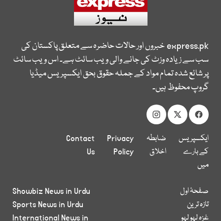
express.pk
خبروں اور حالات حاضرہ سے متعلق پاکستان کی
سب سے زیادہ وزٹ کی جانے والی ویب سائٹ ہے۔ اس ویب سائٹ
پر شائع شدہ تمام مواد کے جملہ حقوق بحق ایکسپریس میڈیا
گروپ محفوظ ہیں۔
ایکسپریس
ضابطہ
Privacy
Contact
کے بارے
اخلاق
Policy
Us
میں
صفحۂ اول
Showbiz News in Urdu
تازہ ترین
Sports News in Urdu
غزہ لہو لہو
International News in