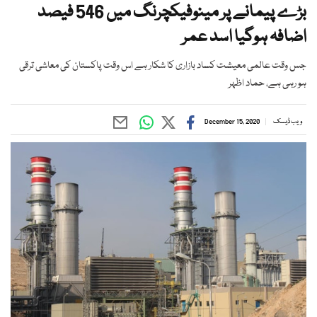
بڑے پیمانے پر مینوفیکچرنگ میں 546 فیصد
اضافہ ہوگیا اسد عمر
جس وقت عالمی معیشت کساد بازاری کا شکار ہے اس وقت پاکستان کی معاشی ترقی
ہو رہی ہے، حماد اظہر
ویب ڈیسک
December 15, 2020