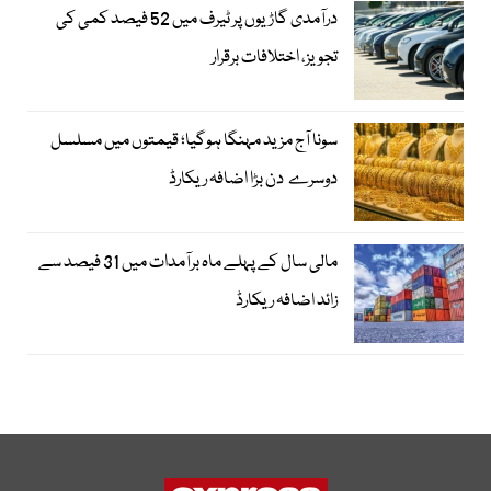
درآمدی گاڑیوں پر ٹیرف میں 52 فیصد کمی کی
تجویز، اختلافات برقرار
سونا آج مزید مہنگا ہوگیا؛ قیمتوں میں مسلسل
دوسرے دن بڑا اضافہ ریکارڈ
مالی سال کے پہلے ماہ برآمدات میں 31 فیصد سے
زائد اضافہ ریکارڈ