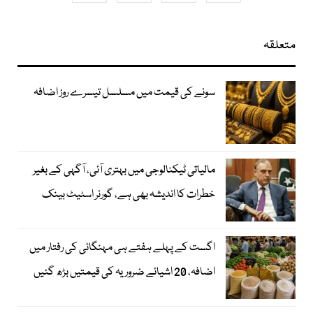
متعلقہ
سونے کی قیمت میں مسلسل تیسرے روز اضافہ
مالیاتی ٹیکنالوجی میں بہتری آئی، آگہی کے بغیر
خطرات کا اندیشہ بھی ہے، گورنر اسٹیٹ بینک
اگست کے پہلے ہفتے ہی مہنگائی کی رفتار میں
اضافہ، 20 اشیائے ضروریہ کی قیمتیں بڑھ گئیں