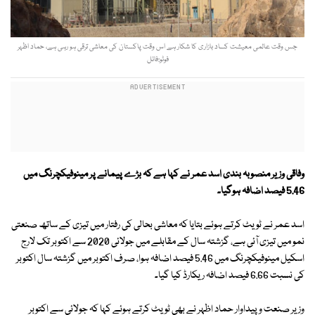
جس وقت عالمی معیشت کساد بازاری کا شکار ہے اس وقت پاکستان کی معاشی ترقی ہو رہی ہے، حماد اظہر
فوٹو:فائل
وفاقی وزیر منصوبہ بندی اسد عمر نے کہا ہے کہ بڑے پیمانے پر مینوفیکچرنگ میں
5.46 فیصد اضافہ ہوگیا۔
اسد عمر نے ٹویٹ کرتے ہوئے بتایا کہ معاشی بحالی کی رفتار میں تیزی کے ساتھ صنعتی
نمو میں تیزی آئی ہے، گزشتہ سال کے مقابلے میں جولائی 2020 سے اکتوبر تک لارج
اسکیل مینوفیکچرنگ میں 5.46 فیصد اضافہ ہوا، صرف اکتوبر میں گزشتہ سال اکتوبر
کی نسبت 6.66 فیصد اضافہ ریکارڈ کیا گیا۔
وزیر صنعت و پیداوار حماد اظہر نے بھی ٹویٹ کرتے ہوئے کہا کہ جولائی سے اکتوبر