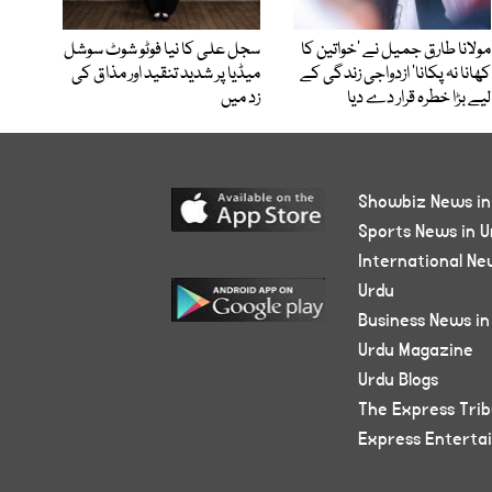
مولانا طارق جمیل نے ’خواتین کا
سجل علی کا نیا فوٹو شوٹ سوشل
کھانا نہ پکانا‘ ازدواجی زندگی کے
میڈیا پر شدید تنقید اور مذاق کی
لیے بڑا خطرہ قرار دے دیا
زد میں
Showbiz News in
Sports News in U
International Ne
Urdu
Business News in
Urdu Magazine
Urdu Blogs
The Express Tri
Express Enterta