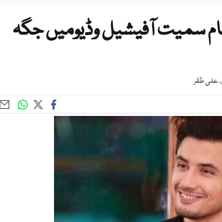
ام سمیت آفیشیل وڈیومیں جگہ
، علی ظفر