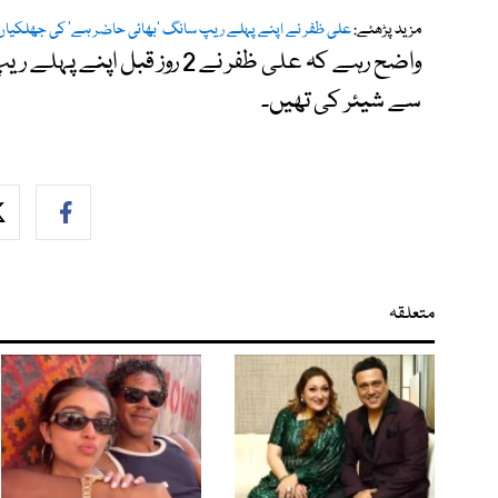
مزید پڑھئے:
علی ظفر نے اپنے پہلے ریپ سانگ 'بھائی حاضر ہے' کی جھلکیاں
واضح رہے کہ علی ظفر نے 2 رو
سے شیئر کی تھیں۔
متعلقہ