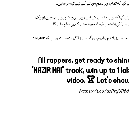
کہا کہ تمام ریپرزدھوم مچانے کے لیے تیارہوجائیں۔
ے کہا کہ ریپ مقابلے کے لیے ریپرزاس بیٹ پرریپ بھیجیں اورایک
ے' کی آفیشیل وڈیوکا حصہ بننے کا بھی موقع ملے گا۔
گلوکارعلی ظفرنے کہا کہ اپنے ریپ کوفیس بک پیج پر بھی چیئر کریں، جس کا سب سے زیادہ اچھا ریپ ہوگا اسے 1 لاکھ، دوسرے رنراپ کو 50,000
All rappers, get ready to shin
“HAZIR HAI” track, win up to 1 la
video. 🏆 Let’s sho
https://t.co/doPitjUR0d