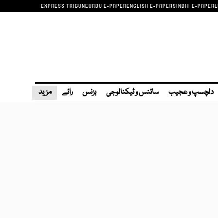
EXPRESS TRIBUNE
URDU E-PAPER
ENGLISH E-PAPER
SINDHI E-PAPER
L
دلچسپ و عجیب
سائنس و ٹیکنالوجی
بزنس
رائے
مزید