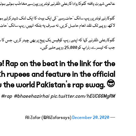
عالمی شہرت یافتہ گلوکارواداکارعلی ظفرنے ٹوئٹرپرریپرزسے مخاطب ہوتے ہوئے 
گلوکارنے ٹوئٹرپرریپ سانگ 'حاضرہے' کی ایک بیٹ کا ایک لنک شیئرکرتے ہوئ
لاکھ روپے تک نقد انعام حاصل کریں، نہ صرف یہ بلکہ انہیں ریپ سانگ 'حاضرہ
جب کہ تیسرے رنراپ کو 25,000 روپے ملے گیں۔
e! Rap on the beat in the link for the
kh rupees and feature in the official
w the world Pakistan’s rap swag. 😎
#rap
#bhaeehazirhai
pic.twitter.com/hEUC66MgRM
December 20, 2020
— Ali Zafar (@AliZafarsays)