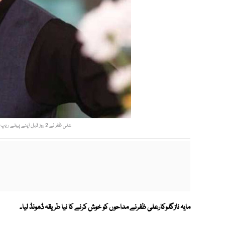
علی ظفر نے 2 روز قبل اپنے پہلے ریپ سانگ ’حاضر‘ ہے کی جھلکیاں مداحوں سے شیئر کی تھیں۔
مایہ نازگلوکارعلی ظفرنے مداحوں کو خوش کرنے کا نیا طریقہ ڈھونڈ لیا۔