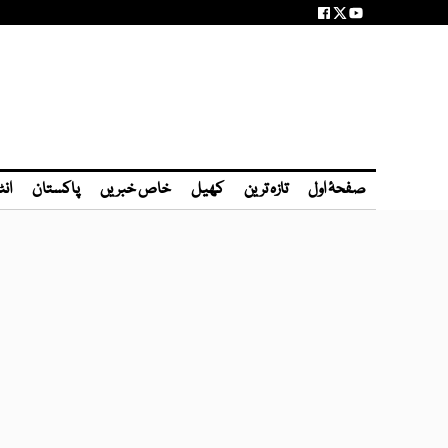
صفحۂ اول
تازہ ترین
کھیل
خاص خبریں
پاکستان
انٹ