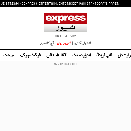
IVE STREAMING
EXPRESS ENTERTAINMENT
CRICKET PAKISTAN
TODAY'S PAPER
AUGUST 06, 2026
اشتہار لگائیں |
لائیو ٹی وی
| آج کا اخبار
ر نیشنل
ٹاپ ٹرینڈ
انٹرٹینمنٹ
لائف اسٹائل
فیکٹ چیک
صحت