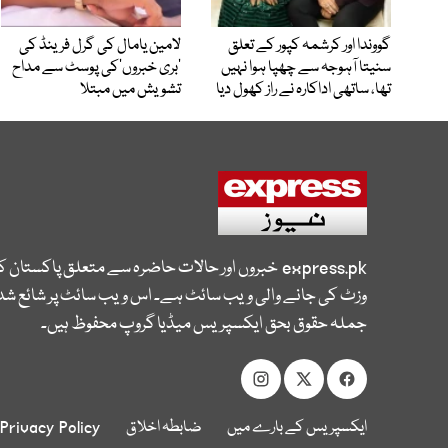
گووندا اور کرشمہ کپور کے تعلق
لامین یامال کی گرل فرینڈ کی
سنیتا آہوجہ سے چھپا ہوا نہیں
’بری خبروں‘کی پوسٹ سے مداح
تھا، ساتھی اداکارہ نے راز کھول دیا
تشویش میں مبتلا
express.pk
خبروں اور حالات حاضرہ سے متعلق پاکستان 
وزٹ کی جانے والی ویب سائٹ ہے۔ اس ویب سائٹ پر شائع شدہ
جملہ حقوق بحق ایکسپریس میڈیا گروپ محفوظ ہیں۔
ایکسپریس کے بارے میں
ضابطہ اخلاق
Privacy Policy