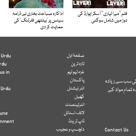
فلم ’’میرا لیاری‘‘ آسکر ایوارڈ کی
اداکارہ صباحت بخاری نے ڈرامہ
دوڑ میں شامل ہوگئی
سیٹس پر ’ہیلتھی فلرٹنگ‘ کی
حمایت کر دی
صفحۂ اول
 Urdu
تازہ ترین
rdu
غزہ لہو لہو
ws in
پاکستان
کی سب سے زیادہ
انٹر نیشنل
 Urdu
 تمام مواد کے
کھیل
انٹرٹینمنٹ
لائف اسٹائل
bune
ٹاپ ٹرینڈ
inment
دلچسپ و عجیب
Contact Us