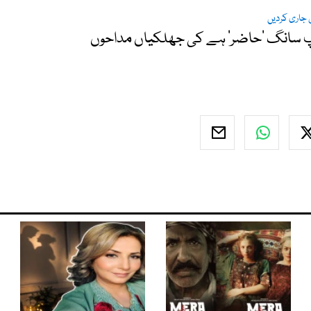
 جاری کردیں
ز قبل اپنے پہلے ریپ سانگ 'حاضر' ہے کی جھلکیاں مداحوں