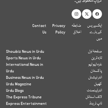
گروپ محفوظ ہیں۔
ایکسپریس
ضابطہ
Privacy
Contact
کے بارے
اخلاق
Policy
Us
میں
صفحۂ اول
Showbiz News in Urdu
تازہ ترین
Sports News in Urdu
غزہ لہو لہو
International News in
پاکستان
Urdu
انٹر نیشنل
Business News in Urdu
کھیل
Urdu Magazine
انٹرٹینمنٹ
Urdu Blogs
لائف اسٹائل
The Express Tribune
ٹاپ ٹرینڈ
Express Entertainment