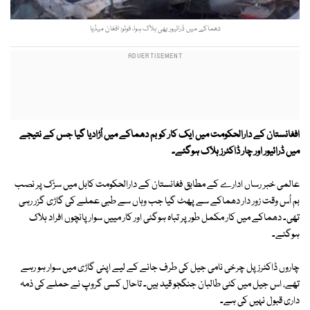
دھماکے میں ڈرائیور بھی ہلاک ہوا، فوٹو: افغان میڈیا
افغانستان کے دارالحکومت میں ایک کار کو بم دھماکے ميں اُڑادیا گیا جس کے نتیجے
میں ڈرائیور اور چار ڈاکٹرز ہلاک ہوگئے۔
عالمی خبر رساں ادارے کے مطابق فغانستان کے دارالحکومت کابل میں سڑک پر نصب
بم اُس وقت زور دار دھماکے سے پھٹ گیا جب وہاں سے طبی عملے کی گاڑی گزر رہی
تھی۔ دھماکے میں کار مکمل طور پر تباہ ہوگئی اور کار مییں سوار پانچوں افراد ہلاک
ہوگئے۔
چاروں ڈاکٹرز پل چرخی نامی جيل کی طرف جانے کے ليے اپنی گاڑی ميں سوار ہو رہے
تھے، اس جيل ميں کئی طالبان جنگجو قيد ہيں۔ تاحال کسی گروپ نے حملے کی ذمہ
داری قبول نہیں کی ہے۔