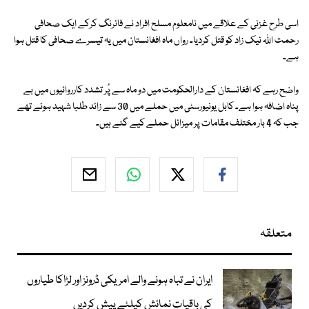
اسی طرح غزنی کے علاقے میں نامعلوم مسلح افراد نے فائرنگ کرکے ایک صحافی
رحمت اللہ نیک زاد کو قتل کردیا۔ رواں ماہ افغانستان میں یہ تیسرے صحافی کا قتل ہوا
ہے۔
واضح رہے کہ افغانستان کے دارالحکومت میں دو ماہ سے پُر تشدد کارروائیوں میں بے
پناہ اضافہ ہوا ہے۔ کابل یونیورسٹی میں حملے میں 30 سے زائد طلبا شہید ہوئے تھے
جب کہ 4 بار مختلف مقامات پر میزائل حملے کیے گئے ہیں۔
متعلقہ
ایران نے تباہ ہونے والے امریکی ڈرونز اور لڑاکا طیاروں
کی باقیات نمائش کیلئے پیش کردیں