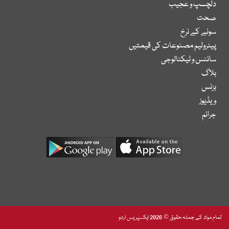
دلچسپ و عجیب
صحت
سونے کے نرخ
پیٹرولیم مصنوعات کی قیمتیں
سائنس و ٹیکنالوجی
بلاگ
بزنس
ویڈیوز
جرائم
تمام مواد کے جملہ حقوق © 2026 ایکسپریس اردو