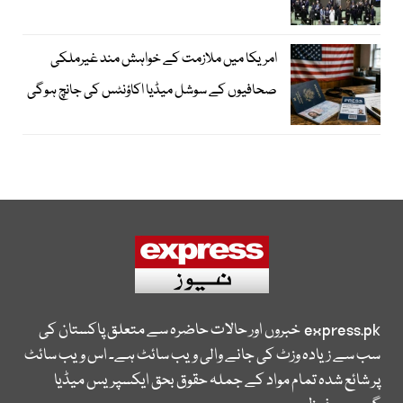
امریکا میں ملازمت کے خواہش مند غیرملکی
صحافیوں کے سوشل میڈیا اکاؤنٹس کی جانچ ہوگی
express.pk
خبروں اور حالات حاضرہ سے متعلق پاکستان کی
سب سے زیادہ وزٹ کی جانے والی ویب سائٹ ہے۔ اس ویب سائٹ
پر شائع شدہ تمام مواد کے جملہ حقوق بحق ایکسپریس میڈیا