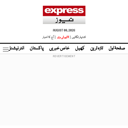
AUGUST 08, 2026
اشتہار لگائیں |
لائیو ٹی وی
| آج کا اخبار
صفحۂ اول
تازہ ترین
کھیل
خاص خبریں
پاکستان
انٹر نیشنل
ٹا