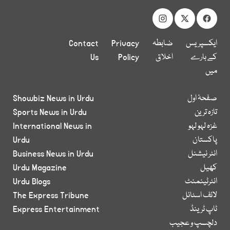
ایکسپریس
ضابطہ
Privacy
Contact
کے بارے
اخلاق
Policy
Us
میں
صفحۂ اول
Showbiz News in Urdu
تازہ ترین
Sports News in Urdu
غزہ لہو لہو
International News in
پاکستان
Urdu
انٹر نیشنل
Business News in Urdu
کھیل
Urdu Magazine
انٹرٹینمنٹ
Urdu Blogs
لائف اسٹائل
The Express Tribune
ٹاپ ٹرینڈ
Express Entertainment
دلچسپ و عجیب