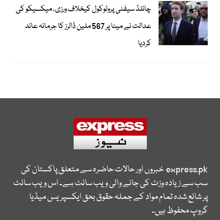
چائلڈ سیفٹی پروٹوکول کیخلاف ورزی، میکسیکو کی
عدالت نے میٹا پر 567 ملین ڈالرز کا جرمانہ عائد
کردیا
express.pk
خبروں اور حالات حاضرہ سے متعلق پاکستان کی
سب سے زیادہ وزٹ کی جانے والی ویب سائٹ ہے۔ اس ویب سائٹ
پر شائع شدہ تمام مواد کے جملہ حقوق بحق ایکسپریس میڈیا
گروپ محفوظ ہیں۔