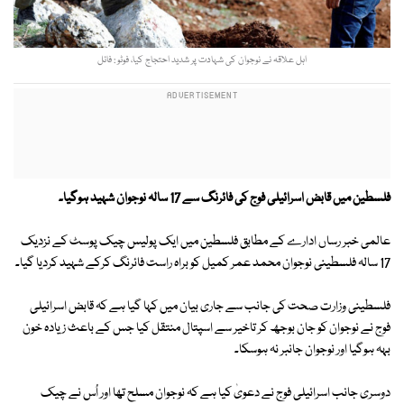
اہل علاقہ نے نوجوان کی شہادت پر شدید احتجاج کیا، فوٹو : فائل
فلسطین میں قابض اسرائیلی فوج کی فائرنگ سے 17 سالہ نوجوان شہید ہوگیا۔
عالمی خبر رساں ادارے کے مطابق فلسطین میں ایک پولیس چیک پوسٹ کے نزدیک
17 سالہ فلسطینی نوجوان محمد عمر کمیل کو براہ راست فائرنگ کرکے شہید کردیا گیا۔
فلسطینی وزارت صحت کی جانب سے جاری بیان میں کہا گیا ہے کہ قابض اسرائیلی
فوج نے نوجوان کو جان بوجھ کر تاخیر سے اسپتال منتقل کیا جس کے باعث زیادہ خون
بہہ ہوگیا اور نوجوان جانبر نہ ہوسکا۔
دوسری جانب اسرائیلی فوج نے دعویٰ کیا ہے کہ نوجوان مسلح تھا اور اُس نے چیک