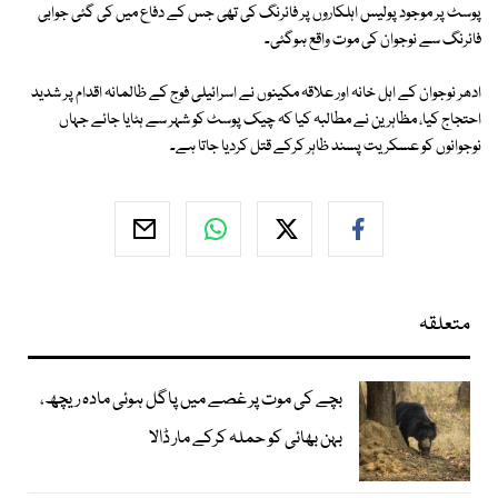
پوسٹ پر موجود پولیس اہلکاروں پر فائرنگ کی تھی جس کے دفاع میں کی گئی جوابی
فائرنگ سے نوجوان کی موت واقع ہوگئی۔
ادھر نوجوان کے اہل خانہ اور علاقہ مکینوں نے اسرائیلی فوج کے ظالمانہ اقدام پر شدید
احتجاج کیا، مظاہرین نے مطالبہ کیا کہ چیک پوسٹ کو شہر سے ہٹایا جائے جہاں
نوجوانوں کو عسکریت پسند ظاہر کرکے قتل کردیا جاتا ہے۔
متعلقہ
بچے کی موت پر غصے میں پاگل ہوئی مادہ ریچھ،
بہن بھائی کو حملہ کرکے مار ڈالا