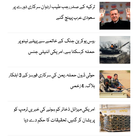
ترکیہ کے صدر رجب طیب اردوان سرکاری دورے پر
سعودی عرب پہنچ گئے
روس یوکرین جنگ کے خاتمے سے پہلے نیٹو پر
حملہ کرسکتا ہے، امریکی انٹیلی جنس
حوثی ڈرون حملہ، یمن کی سرکاری فورسز کے 3 اہلکار
ہلاک، 4 زخمی
امریکی میزائل ذخائر کم ہونے کی خبریں ٹرمپ کو
پریشان کر گئیں، تحقیقات کا حکم دے دیا