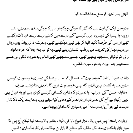
سن تو سہی جہاں میں ہے تیرا فسانہ کیا
کہتی ہے تجھ کو خلق خدا غائبانہ کیا
اردو میں ایک کہاوت ہے کہ گھر کا جوگی چوکڑہ اور باہر کا جوگی سدھ۔ ہم بھی اپنے
روپیہ یا ایشیا کی دوسری ''بڑی کرنسی''کے بارے میں کتنے برے برے خیالات رکھتے
تھے اور اس کی طرف آنکھ اٹھا کر بھی نہیں دیکھتے تھے۔ ہمیشہ ڈالر، پونڈ، یورو، ریال
اور درہم دینار کی تعریف میں رطب اللسان رہتے تھے۔ یہ تو اب پتہ چلا کہ خواہ مخواہ
رانی کو نوکرانی سمجھ بیٹھے تھے۔ جسے سمجھے تھے انناس وہ عورت نکلی اور جسے
سمجھے بدصورت وہ خوبصورت نکلی۔
دانا دانشور نے لفظ ''خوبصورت'' استعمال کیا ہے۔ ایشیا کی دوسری خوبصورت کرنسی۔
انھوں نے یہ کشٹ نہیں اٹھایا کہ پہلی خوبصورت ترین کا نام بھی بتا دیتے۔ صرف
''مقابلہ حسن'' کی ''رنراپ'' یا نمبر دو کا مقام پاکستانی کرنسی کو دیا ہے اور یہ خیال بھی
نہیں رکھاہے، آج کل نمبر دو، اور دو نمبر کے معنی کیا ہوتے ہیں۔ ہمارے ایک دکاندار
دوست نے جو ''زیارت راستہ'' میں منیاری کا سامان بیچتا ہے۔
''زیارت راستہ'' پبی میں ایک مزار شیخ بابا کی طرف جانے والا راستہ تھا لیکن آج پبی کا
مین بازار بلکہ بڑی حد تک ملک گیر سطح کا بازار بن چکا ہے اور تقریباً ساری دکانیں