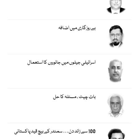
بے روزگاری میں اضافہ
اسرائیلی جیلوں میں جانوروں کا استعمال
بات چیت ، مسئلہ کا حل
100 سے زائد دن… سمندر کے بیچ قید پاکستانی