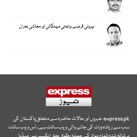
بیرونی قرضے،بڑھتی مہنگائی اور معاشی بحران
express.pk
خبروں اور حالات حاضرہ سے متعلق پاکستان کی
سب سے زیادہ وزٹ کی جانے والی ویب سائٹ ہے۔ اس ویب سائٹ
پر شائع شدہ تمام مواد کے جملہ حقوق بحق ایکسپریس میڈیا