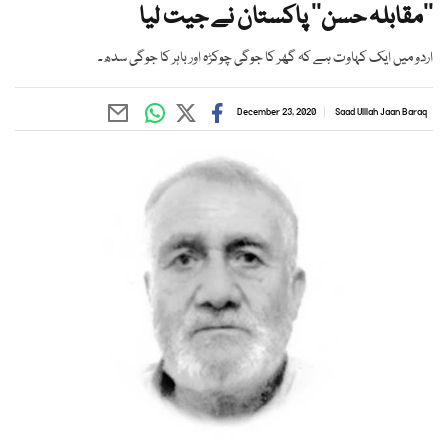
’’مقابلہ حسن‘‘ پاکستان نے جیت لیا
اردو میں ایک کہاوت ہے کہ گھر کا جوگی چوکڑہ اور باہر کا جوگی سدھ۔
December 23, 2020
Saad Ulllah Jaan Baraq