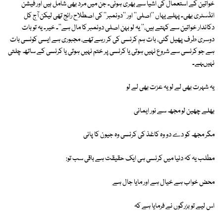
خواتین کے استعمال کی اشیا سے بھری ہوئی۔ جن میں مرد بھی شامل ہیں اور فیشن
انڈسٹری بھی۔ پہلے یہاں ''اصلی'' اور ''دونمبر'' کی اصطلاح رائج تھی لیکن آج کل
دکاندار خواتین سے کہتے ہیں،'' یہ لو بہن اصلی دونمبر کا مال ہے''۔ خیر۔ یہ تو بات
دوسری طرف پھیل گئی، بات ہم کرنسی کی کر رہے تھے، مجبوری ہے ایسی کونسی بات
ہے جو کرنسی سے شروع نہیں ہوتی یا کرنسی پر ختم نہیں ہوتی یا کرنسی کے ساتھ چلتی
نہیںہے۔
یہ شہرت بھی لے لو یہ عزت بھی لے لو
بھلے چھین لو مجھ سے نور ایمانی
مگر مجھ کو دے دو وہ کاغذ کی کرنسی وہ جیون کا پانی
مطلب یہ کہ دنیا میں کرنسی ہی ایک حقیقت ہے باقی سب تو:
محض خواب ہے خیال ہے اور مایا جال ہے
اس لیے تو بزرگوں نے فرمایا ہے کہ