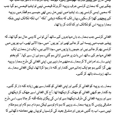
لیکن گاڑی کے پہیے صرف گھومتے رہے۔ کیونکہ ایک طرف دانا داشور صاحب کہہ
چکے ہیں کہ ہماری کرنسی عرف روپیہ اگر ورلڈ فیمس نہیں تو ایشیا فیمس ہو گیا جب
کہ ہمیں ایسی کرنسی پورے ایشیا میں نہیں مل رہی تھی جیسے ہم قطار میں روپیہ
کے پیچھے کھڑا کر سکیں۔ یہاں تک کہ بنگلہ دیشی ''ٹکہ'' اب ٹکہ ٹکاٹک نہیں بلکہ
ہمارا روپیہ اس کو ٹکاٹک اور کٹاکٹ کر رہا تھا۔
افغانی کرنسی جب ہمارے ہاں مہاجروں کے ساتھ آئی تو اس کا وہی حال ہو گیا تھا۔ کہ
پہلے جیب میں پیسہ لے کر جاتے تھے اور''بوریوں'' میں سودا لاتے تھے۔ اب بوریوں میں
کرنسی بھرکر جاتے ہیں اور جیبوں یا پڑیوں میں سودا لاتے ہیں۔ ایک دن ہماری ایک
افغانی مہاجر کے ساتھ اس بات پر خاصی لڑائی ہو گئی۔ ہم نے ان سے کہا،'' کم بختو
اپنے سارے امراض لا کر ہمارے متھے مار دیے ہیں، اپنی افغانی کی طرح ہمارا روپیہ
بھی گرا گئے ہو جو ایک زمانے میں کلدار اور کلہ دار ہوا کرتا تھا۔ لیکن افغانی ہمارے
ساتھ زبردست ہاتھ کر گئے۔
ہمارے روپیہ کو افغانی کر گئے اور اپنی افغانی کو کلدار سے بھی زیادہ کلہ دار کر گئے۔
وہ کلدار جو کبھی افغانی کو جھک کر دیکھتا تھا ، آج کل افغانی اسے جھک کر دیکھتی
ہے اور روپیہ افغانی کی طرف دیکھتا ہے تو اس کی پگڑی بلکہ قُلہ گر جاتا ہے۔ اسی طرح
مشرقی پڑوس کا روپیہ ہمارے روپے کا ہم نام تو ہے لیکن ہم دام، ہم کام اور ہم مقام
نہیں ہے۔ اب رہ گئیں عربوں اور مشرق بعید کی کرنسیاں تو یہاں بھی معاملہ دکھانے کا