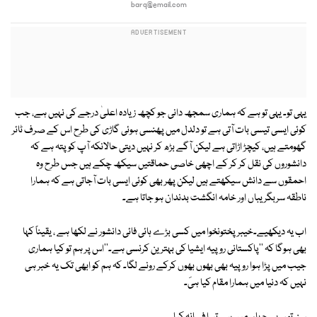
barq@email.com
یہی تو۔ یہی تو ہے کہ ہماری سمجھ دانی جو کچھ زیادہ اعلیٰ درجے کی نہیں ہے، جب
کوئی ایسی تیسی بات آتی ہے تو دلدل میں پھنسی ہوئی گاڑی کی طرح اس کے صرف ٹائر
گھومتے ہیں، کیچڑ اڑاتی ہے لیکن آگے بڑھ کر نہیں دیتی حالانکہ آپ کو پتہ ہے کہ
دانشوروں کی نقل کر کر کے اچھی خاصی حماقتیں سیکھ چکے ہیں جس طرح وہ
احمقوں سے دانش سیکھتے ہیں لیکن پھر بھی کوئی ایسی بات آجاتی ہے کہ ہمارا
ناطقہ سربگریباں اور خامہ انگشت بدندان ہو جاتا ہے۔
اب یہ دیکھیے۔خیبر پختونخوا میں کسی بڑے ہائی فائی دانشور نے لکھا ہے ، یقیناً کہا
بھی ہوگا کہ ''پاکستانی روپیہ ایشیا کی بہترین کرنسی ہے۔''اس پر ہم تو کیا ہماری
جیب میں پڑا ہوا روپیہ بھی بھوں بھوں کرکے رونے لگا۔ کہ ہم کو ابھی تک یہ خبر ہی
نہیں کہ دنیا میں ہمارا مقام کیا ہیَ۔