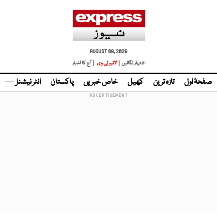
AUGUST 08, 2026
اشتہار لگائیں |
لائیو ٹی وی
| آج کا اخبار
صفحۂ اول
تازہ ترین
کھیل
خاص خبریں
پاکستان
انٹر نیشنل
ٹا