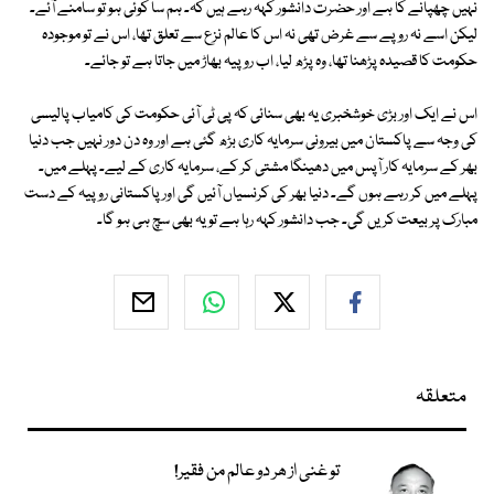
نہیں چھپانے کا ہے اور حضرت دانشور کہہ رہے ہیں کہ۔ ہم سا کوئی ہو تو سامنے آئے۔
لیکن اسے نہ روپے سے غرض تھی نہ اس کا عالم نزع سے تعلق تھا، اس نے تو موجودہ
حکومت کا قصیدہ پڑھنا تھا، وہ پڑھ لیا، اب روپیہ بھاڑ میں جاتا ہے تو جائے۔
اس نے ایک اور بڑی خوشخبری یہ بھی سنائی کہ پی ٹی آئی حکومت کی کامیاب پالیسی
کی وجہ سے پاکستان میں بیرونی سرمایہ کاری بڑھ گئی ہے اور وہ دن دور نہیں جب دنیا
بھر کے سرمایہ کار آپس میں دھینگا مشتی کر کے، سرمایہ کاری کے لیے۔ پہلے میں۔
پہلے میں کر رہے ہوں گے۔ دنیا بھر کی کرنسیاں آئیں گی اور پاکستانی روپیہ کے دست
مبارک پر بیعت کریں گی۔ جب دانشور کہہ رہا ہے تو یہ بھی سچ ہی ہو گا۔
متعلقہ
تو غنی از ھر دو عالم من فقیر!