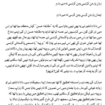
زبان یار من کرنسی ومن کرنسی نہ مے دارم
ایمان یار من کرسی ومن کرسی نہ مے دارم
اس دانا دانشور نے یہ بھی نہیں بتایا ہے کہ یہ ''مقابلہ حسن'' کہاں منعقد ہوا تھا اور اس
میں اور کون کون سی کرنسیوں نے حصہ لیا تھا شاید یہ مقابلہ حسن ان کے اپنے دماغ
میں ہوا تھا اور اس میں صرف پاکستانی کرنسی نے حصہ لیا تھا۔ بہرحال جو کچھ بھی
تھا خبر خوش خبری کی تھی اس لیے ہم نے چاہا کہ ''روپیہ'' یا مسمی پاکستانی کرنسی
کو مبارک باد دیں۔ اپنی جیبیں ٹٹولیں تو ان میں روپیہ نہیں تھا۔ پھر یہاں وہاں دکانداروں
کے ہاں ڈھونڈا تو وہاں بھی نہ تھا۔ سوچا کہیں مانگنے والوں کے ہاں ضرور ہو گا لیکن
یہاں بھی بچارا روپیہ تشریف نہیں رکھتا تھا، اب ہم نوٹوں سے تو یہ نہیں کہہ سکتے تھے
کہ اپنے والدین کو مبارک باد دو۔ کسی اور کے ذریعے مبارک باد کوئی اچھی بات تو نہیں۔
اور اگر وہ پلٹ کر جواب دے دیتے کہ کون؟ تو پھر؟
مبارک کے بعد دوسرا مسئلہ تحقیق کا تھا جو ہمارا اپنا سبجیکٹ ہے۔ دانا دانشور نے تو
زیادہ خوشی کے مارے یا جلدی میں اس نمبرون کا نام نہیں بتایا جس کا رنراپ ہمارا
روپیہ ہے لیکن ہم تو تحقیق کر سکتے تھے۔ ہماری تحقیق میں پہلی بار ہو رہا تھا کہ
ہمارا علم تحقیق بھی ہماری سمجھ دانی کی طرح گئیر بدلتا رہا۔ ایکسیلرٹر دباتا رہا