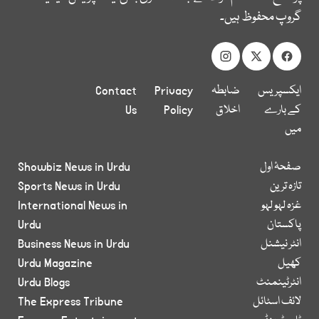
گروپ محفوظ ہیں۔
ایکسپریس
ضابطہ
Privacy
Contact
کے بارے
اخلاق
Policy
Us
میں
صفحۂ اول
Showbiz News in Urdu
تازہ ترین
Sports News in Urdu
غزہ لہو لہو
International News in
پاکستان
Urdu
انٹر نیشنل
Business News in Urdu
کھیل
Urdu Magazine
انٹرٹینمنٹ
Urdu Blogs
لائف اسٹائل
The Express Tribune