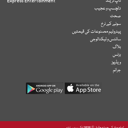
ٹاپ ٹرینڈ
Express Entertainment
دلچسپ و عجیب
صحت
سونے کے نرخ
پیٹرولیم مصنوعات کی قیمتیں
سائنس و ٹیکنالوجی
بلاگ
بزنس
ویڈیوز
جرائم
تمام مواد کے جملہ حقوق © 2026 ایکسپریس اردو