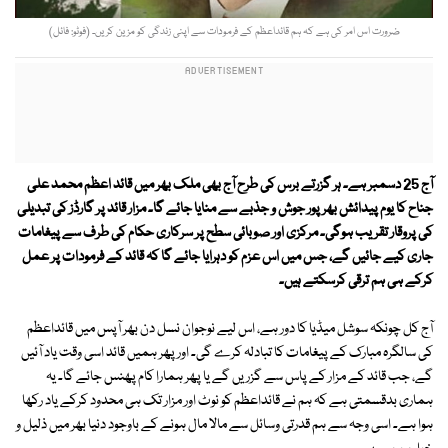
ضرورت اس امر کی ہے کہ ہم قائداعظم کے فرمودات سے اپنی زندگی کو مزین کریں۔ (فوٹو: فائل)
آج 25 دسمبر ہے۔ ہر گزرتے برس کی طرح آج بھی ملک بھر میں قائد اعظم محمد علی
جناح کا یوم پیدائش بھرپور جوش و جذبے سے منایا جائے گا۔ مزار قائد پر گارڈز کی تبدیلی
کی پروقار تقریب ہوگی۔ مرکزی اور صوبائی سطح پر سرکاری حکام کی طرف سے پیغامات
جاری کیے جائیں گے، جس میں اس عزم کو دہرایا جائے گا کہ قائد کے فرمودات پر عمل
کرکے ہی ہم ترقی کرسکتے ہیں۔
آج کل چونکہ سوشل میڈیا کا دور ہے، اس لیے نوجوان نسل دن بھر آپس میں قائداعظم
کی سالگرہ مبارک کے پیغامات کا تبادلہ کرے گی۔ اور پھر ہمیں قائد اسی وقت یاد آئیں
گے، جب قائد کے مزار کے پاس سے گزریں گے یا پھر ہمارا کام پھنس جائے گا۔ یہ
ہماری بدقسمتی ہے کہ ہم نے قائداعظم کو نوٹ اور مزار تک ہی محدود کرکے یاد رکھا
ہوا ہے۔ اسی وجہ سے ہم قدرتی وسائل سے مالا مال ہونے کے باوجود دنیا بھر میں ذلیل و