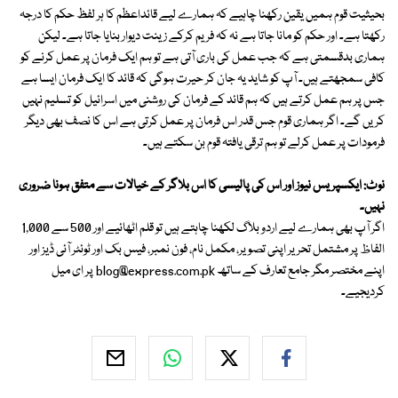
بحیثیت قوم ہمیں یقین رکھنا چاہیے کہ ہمارے لیے قائداعظم کا ہر لفظ حکم کا درجہ
رکھتا ہے۔ اور حکم کو مانا جاتا ہے نہ کہ فریم کرکے زینت دیوار بنایا جاتا ہے۔ لیکن
ہماری بدقسمتی ہے کہ جب عمل کی باری آتی ہے تو ہم ایک فرمان پر عمل کرنے کو
کافی سمجھتے ہیں۔ آپ کو شاید یہ جان کر حیرت ہوگی کہ قائد کا ایک فرمان ایسا ہے
جس پر ہم عمل کرتے ہیں کہ ہم قائد کے فرمان کی روشنی میں اسرائیل کو تسلیم نہیں
کریں گے۔ اگر ہماری قوم جس قدر اس فرمان پر عمل کرتی ہے اس کا نصف بھی دیگر
فرمودات پر عمل کرلے تو ہم ترقی یافتہ قوم بن سکتے ہیں۔
نوٹ: ایکسپریس نیوز اور اس کی پالیسی کا اس بلاگر کے خیالات سے متفق ہونا ضروری
نہیں۔
اگر آپ بھی ہمارے لیے اردو بلاگ لکھنا چاہتے ہیں تو قلم اٹھائیے اور 500 سے 1,000
الفاظ پر مشتمل تحریر اپنی تصویر، مکمل نام، فون نمبر، فیس بک اور ٹوئٹر آئی ڈیز اور
اپنے مختصر مگر جامع تعارف کے ساتھ
blog@express.com.pk
پر ای میل
کردیجیے۔