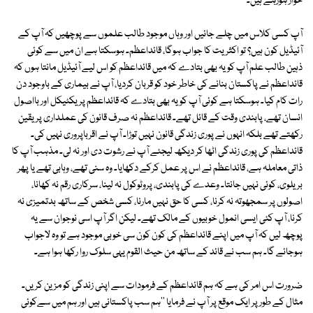
خوار ہورہے ہیں۔
آپ کسی کلاس میں چلے جائیں اور وہاں موجود طالب علموں سے پوچھیں کہ آپ کے
آئیڈیل کون ہیں؟ تو اکثریت کا جواب ہوگا، قائداعظم۔ ہوسکتا ہے ان میں سے کوئی
ذہین طالب علم آپ کو یہ بھی بتادے کہ میں قائداعظم کو اس لیے آئیڈیل مانتا ہوں کہ
قائداعظم نے پاکستان بنانے کی خاطر خود کو قربان کردیا، آپ نے بیماری کے باوجود دن
رات کام کیا۔ ہوسکتا ہے کوئی آپ کو یہ بھی بتادے کہ قائداعظم پریکٹیکل اور بااصول
انسان تھے، پابندی وقت کے قائل تھے۔ قائداعظم نہ صرف قانون کی عملداری پر یقین
رکھتے تھے بلکہ انہوں نے پوری زندگی قانون نہیں توڑا۔ آپ نے اقرباپروری نہیں کی۔
قائداعظم کی پوری زندگی اٹھا کر دیکھ لیجئے آپ نے رشوت دی اور نہ لی۔ مذہب آپ کا
ذاتی معاملہ ہے، قائداعظم نے اس پر عمل کرکے دکھایا۔ وہ سنی تھے، وہابی تھے یا پھر
بریلوی، کوئی نہیں جانتا۔ وعدے کی پابندی، پروٹوکول نہ لینا، سرکاری رقم نہ کھانا،
اصولوں پر سمجھوتہ نہ کرنا، کسی کا حق نہیں مارنا، کسی شخص کے ساتھ بدتمیزی نہ
کرنا، آپ کئی ایسی انمول خوبیوں کے مالک تھے۔ لیکن اگر آپ اسی نوجوان سے یہ
پوچھ لیں کہ آپ میں اپنے قائداعظم کی کون کون سی خوبی موجود ہے تو وہ لاجواب
ہوجائے گا۔ ہم سب نے قائد کے ساتھ من حیث القوم یہی سلوک روا رکھا ہوا ہے۔
ضرورت اس امر کی ہے کہ ہم قائداعظم کے فرمودات سے اپنی زندگی کو مزین کریں۔
مثال کے طور پر ایک موقع پر آپ نے فرمایا ''ہم سب پاکستانی ہیں اور ہم میں سےکوئی