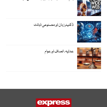
ڈکٹیٹر زبان اور مصنوعی ذہانت
عدلیہ، انصاف اور عوام