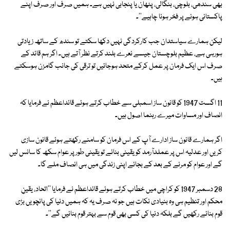
بھی سندھی، بلوچی، بنگالی، پٹھان یا پنجابی نہیں ہے۔ ہمیں صرف اور صرف اپنے
پاکستانی ہونے پر فخر ہونا چاہیے''۔
لیکن ہمارے سیاستدان جب کارکردگی نہیں دکھا سکتے تو سندھ کے ساتھ زیادتی
ہورہی ہے، عظیم بلوچستان جیسے نعرے بلند کرتے نظر آتے ہیں۔ اگر ہم قائد کے
صرف اس ایک فرمان پر عمل کرکے متحد ہوجائیں تو ترقی کی جانب گامزن ہوسکتے
ہیں۔
11 اگست 1947 کو قانون ساز اسمبلی سے خطاب کرتے ہوئے قائداعظم نے فرمایا کہ
انصاف اور مساوات میرے رہنما اصول ہیں۔
اگر ہمارے قانون ساز ادارے آپ کے اس فرمان کو سامنے رکھتے ہوئے قانون سازی
کریں اور عدلیہ اس پر عملدآرمد کو یقینی بنائے تو یقینی طور پر عوام سکھ کا سانس لیں
گے اور عوام کو مرنے کے بعد کے بجائے اپنی زندگی میں ہی انصاف ملے گا۔
28 دسمبر 1947 کو کراچی میں خطاب کرتے ہوئے قائداعظم نے فرمایا ''اتحاد، یقینِ
محکم اور تنظیم ہی وہ بنیادی نکات ہیں جو نہ صرف یہ کہ ہمیں دنیا کی پانچویں بڑی
قوم بنائے رکھیں گے بلکہ دنیا کی کسی بھی قوم سے بہتر قوم بنائیں گے''۔