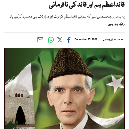
قائداعظم ہم اور قائد کی نافرمانی
یہ ہماری بدقسمتی ہے کہ ہم نے قائداعظم کو نوٹ اور مزار تک ہی محدود کرکے یاد
رکھا ہوا ہے
محمد عمران چوہدری
December 25, 2020