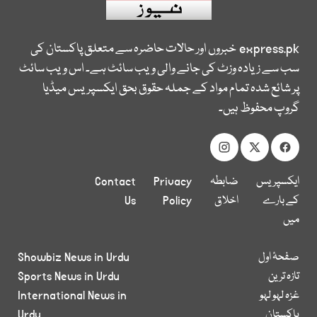
express.pk
خبروں اور حالات حاضرہ سے متعلق پاکستان کی
سب سے زیادہ وزٹ کی جانے والی ویب سائٹ ہے۔ اس ویب سائٹ
پر شائع شدہ تمام مواد کے جملہ حقوق بحق ایکسپریس میڈیا
گروپ محفوظ ہیں۔
ایکسپریس
ضابطہ
Privacy
Contact
کے بارے
اخلاق
Policy
Us
میں
صفحۂ اول
Showbiz News in Urdu
تازہ ترین
Sports News in Urdu
غزہ لہو لہو
International News in
پاکستان
Urdu