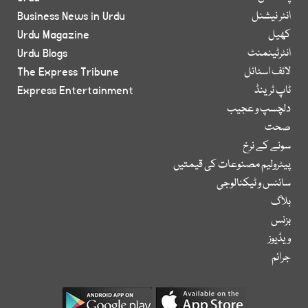
انٹر نیشنل
Business News in Urdu
کھیل
Urdu Magazine
انٹرٹینمنٹ
Urdu Blogs
لائف اسٹائل
The Express Tribune
ٹاپ ٹرینڈ
Express Entertainment
دلچسپ و عجیب
صحت
سونے کے نرخ
پیٹرولیم مصنوعات کی قیمتیں
سائنس و ٹیکنالوجی
بلاگ
بزنس
ویڈیوز
جرائم