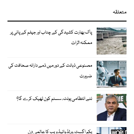
متعلقہ
پاک بھارت کشیدگی کے چناب اور جہلم کے پانی پر
ممکنہ اثرات
مصنوعی ذہانت کے دور میں ذمے دارانہ صحافت کی
ضرورت
نئے انتظامی یونٹ، سسٹم کون ٹھیک کرے گا؟
یکم اگست، ورلڈ وائیڈ ویب کا عالمی دن