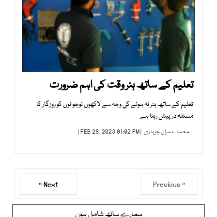
تعلیم کے ساتھ ہنر وقت کی اہم ضرورت
تعلیم کے ساتھ ہنر نہ ہونے کی وجہ سے لاکھوں نوجوانوں کو روزگار کا
مسئلہ درپیش رہتا ہے
محمد عمران چوہدری
| FEB 28, 2023 01:02 PM |
Next »
« Previous
ہمارے ساتھ شامل ہوں