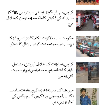
کراچی: سہراب گوٹھ ایدھی سینٹر میں 65لاکھ
سے زائد کی ڈکیتی کا مقدمہ 4 ملزمان کیخلاف
درج
حکومت سے مذاکرات ناکام،گڈز ٹرانسپورٹرز کا
آج سے غیرمعینہ مدت کیلیے ہڑتال کا اعلان
کراچی: تجاوزات کے خلاف آپریشن، مشتعل
افراد کا انتظامیہ پر حملہ، ایس ایچ او سمیت
کئی زخمی
میر رضا کے مبینہ آخری آڈیو پیغامات سامنے
آگئے، رقم وصولی اور لاکھوں کے چیکس کی
تجاویز بھی دیں