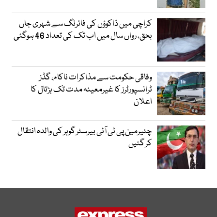
کراچی میں ڈاکوؤں کی فائرنگ سے شہری جاں
بحق، رواں سال میں اب تک کی تعداد 46 ہوگئی
وفاقی حکومت سے مذاکرات ناکام، گڈز
ٹرانسپورٹرز کا غیرمعینہ مدت تک ہڑتال کا
اعلان
چئیرمین پی ٹی آئی بیرسٹر گوہر کی والدہ انتقال
کر گئیں