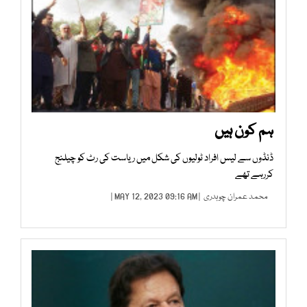
ہم کون ہیں
ڈنڈوں سے لیس افراد ٹولیوں کی شکل میں ریاست کی رٹ کو چیلنج
کررہے تھے
محمد عمران چوہدری
| MAY 12, 2023 09:16 AM |