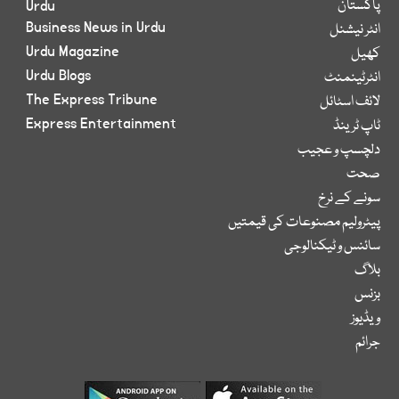
پاکستان
Urdu
Business News in Urdu
انٹر نیشنل
Urdu Magazine
کھیل
Urdu Blogs
انٹرٹینمنٹ
The Express Tribune
لائف اسٹائل
Express Entertainment
ٹاپ ٹرینڈ
دلچسپ و عجیب
صحت
سونے کے نرخ
پیٹرولیم مصنوعات کی قیمتیں
سائنس و ٹیکنالوجی
بلاگ
بزنس
ویڈیوز
جرائم