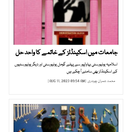
جامعات میں اسکینڈلز کے خاتمے کا واحد حل
اسلامیہ یونیورسٹی بہاولپور سے پہلے گومل یونیورسٹی اور دیگر یونیورسٹیوں
کے اسکینڈلز بھی سامنے آچکے ہیں
محمد عمران چوہدری
| AUG 11, 2023 09:54 AM |