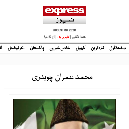
AUGUST 08, 2026
اشتہار لگائیں |
لائیو ٹی وی
| آج کا اخبار
صفحۂ اول
تازہ ترین
کھیل
خاص خبریں
پاکستان
انٹر نیشنل
ٹا
محمد عمران چوہدری