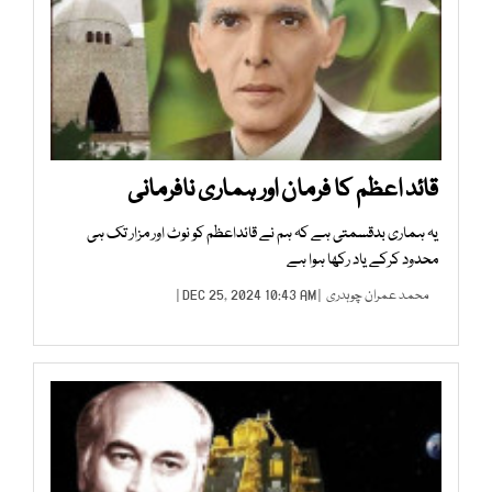
قائد اعظم کا فرمان اور ہماری نافرمانی
یہ ہماری بدقسمتی ہے کہ ہم نے قائداعظم کو نوٹ اور مزار تک ہی
محدود کرکے یاد رکھا ہوا ہے
محمد عمران چوہدری
| DEC 25, 2024 10:43 AM |