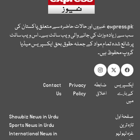
express.pk
خبروں اور حالات حاضرہ سے متعلق پاکستان کی
سب سے زیادہ وزٹ کی جانے والی ویب سائٹ ہے۔ اس ویب سائٹ
پر شائع شدہ تمام مواد کے جملہ حقوق بحق ایکسپریس میڈیا
گروپ محفوظ ہیں۔
ایکسپریس
ضابطہ
Privacy
Contact
کے بارے
اخلاق
Policy
Us
میں
صفحۂ اول
Showbiz News in Urdu
تازہ ترین
Sports News in Urdu
غزہ لہو لہو
International News in