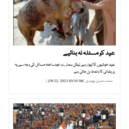
عید کو مسئلہ نہ بنائیے
عید خوشیوں کا تہوار ہے لیکن ہمارے خودساختہ مسائل کی وجہ سے یہ
پریشانی کا باعث بن جاتی ہے
محمد عمران چوہدری
| JUN 22, 2023 09:58 AM |