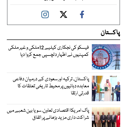
پاکستان
فیسکو کی نجکاری کیلیے 12ملکی و غیر ملکی
کمپنیوں نے اظہارِ دلچسپی جمع کروا دیا
پاکستان، ترکیہ اور سعودی کے درمیان دفاعی
معاہدہ دہائیوں پر محیط تاریخی تعلقات کا
قدرتی ارتقا
پاک امریکا اقتصادی تعاون، سویا بین شعبے میں
شراکت داری مزید بڑھانے پر اتفاق