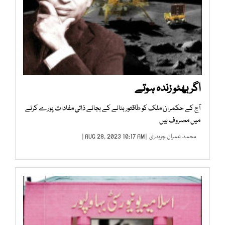
اگر بھٹو زندہ ہوتے
آج کے حکمران ملک کو طاقتور بنانے کے بجائے ذاتی مفادات پورے کرنے
میں مصروف ہیں
محمد عمران چوہدری
| AUG 28, 2023 10:17 AM |