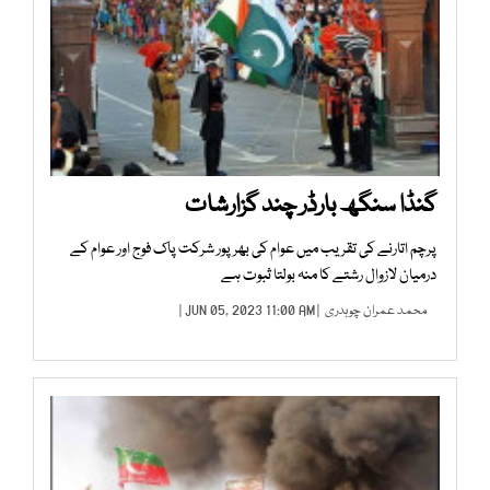
گنڈا سنگھ بارڈر چند گزارشات
پرچم اتارنے کی تقریب میں عوام کی بھرپور شرکت پاک فوج اور عوام کے
درمیان لازوال رشتے کا منہ بولتا ثبوت ہے
محمد عمران چوہدری
| JUN 05, 2023 11:00 AM |