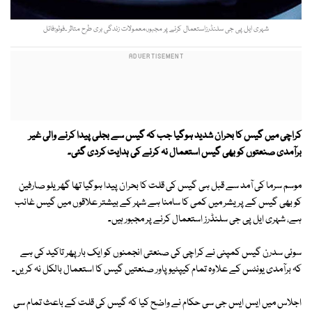
شہری ایل پی جی سلنڈرزاستعمال کرنے پر مجبور،معمولات زندگی بری طرح متاثر ۔فوٹو:فائل
کراچی میں گیس کا بحران شدید ہوگیا جب کہ گیس سے بجلی پیدا کرنے والی غیر
برآمدی صنعتوں کو بھی گیس استعمال نہ کرنے کی ہدایت کردی گئی۔
موسم سرما کی آمد سے قبل ہی گیس کی قلت کا بحران پیدا ہوگیا تھا گھریلو صارفین
کو بھی گیس کے پریشر میں کمی کا سامنا ہے شہر کے بیشتر علاقوں میں گیس غائب
ہے، شہری ایل پی جی سلنڈرز استعمال کرنے پر مجبور ہیں۔
سوئی سدرن گیس کمپنی نے کراچی کی صنعتی انجمنوں کو ایک بار پھر تاکید کی ہے
کہ برآمدی یونٹس کے علاوہ تمام کیپٹیو پاور صنعتیں گیس کا استعمال بالکل نہ کریں۔
اجلاس میں ایس ایس جی سی حکام نے واضح کیا کہ گیس کی قلت کے باعث تمام سی