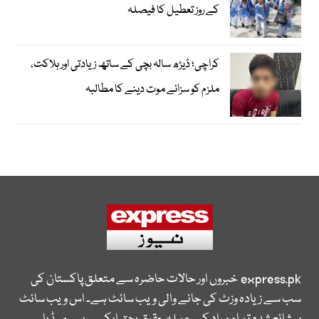
کے روز تعطیل کا فیصلہ
کراچی؛ ڈیڑھ سالہ بچی کے ساتھ زیادتی اور ہلاکت،
ملزم کو سزائے موت دینے کا مطالبہ
express.pk
خبروں اور حالات حاضرہ سے متعلق پاکستان کی
سب سے زیادہ وزٹ کی جانے والی ویب سائٹ ہے۔ اس ویب سائٹ