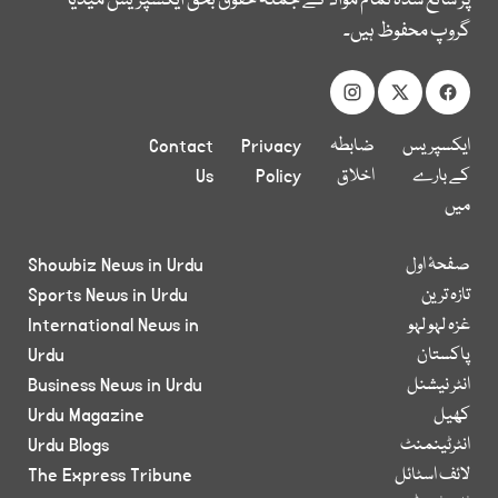
پر شائع شدہ تمام مواد کے جملہ حقوق بحق ایکسپریس میڈیا
گروپ محفوظ ہیں۔
ایکسپریس
ضابطہ
Privacy
Contact
کے بارے
اخلاق
Policy
Us
میں
صفحۂ اول
Showbiz News in Urdu
تازہ ترین
Sports News in Urdu
غزہ لہو لہو
International News in
پاکستان
Urdu
انٹر نیشنل
Business News in Urdu
کھیل
Urdu Magazine
انٹرٹینمنٹ
Urdu Blogs
لائف اسٹائل
The Express Tribune