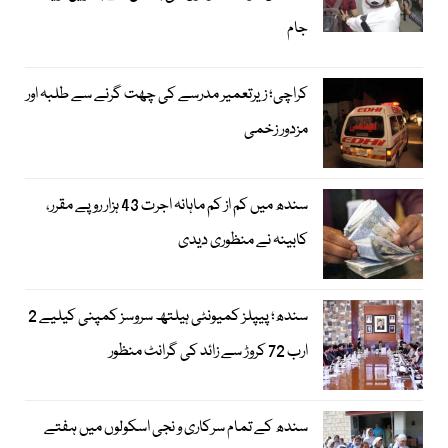
جام
کراچی؛ زیرتعمیر مدرسے کی چھت گرنے سے طلبہ اور
مزدور زخمی
سندھ میں کم از کم ماہانہ اجرت 43 ہزار روپے مقرر،
کابینہ نے منظوری دیدی
سندھ؛ پیپلز کمیونٹی ہیلتھ سروسز کمپنی کیلیے 2
ارب 72 کروڑ سے زائد کی گرانٹ منظور
سندھ کے تمام سرکاری و نجی اسکولوں میں ہفتے