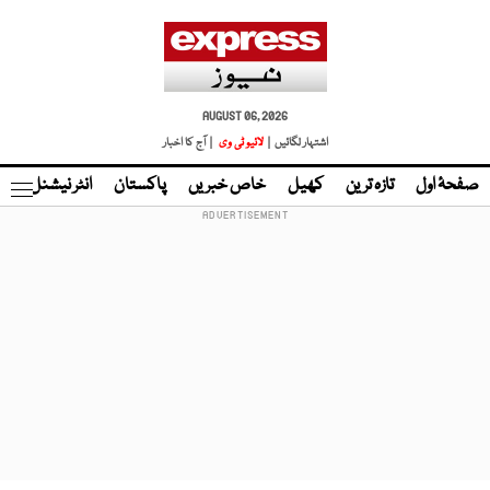
AUGUST 06, 2026
اشتہار لگائیں |
لائیو ٹی وی
| آج کا اخبار
صفحۂ اول
تازہ ترین
کھیل
خاص خبریں
پاکستان
انٹر نیشنل
ٹا