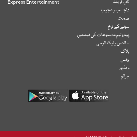
ٹاپ ٹرینڈ
Express Entertainment
دلچسپ و عجیب
صحت
سونے کے نرخ
پیٹرولیم مصنوعات کی قیمتیں
سائنس و ٹیکنالوجی
بلاگ
بزنس
ویڈیوز
جرائم