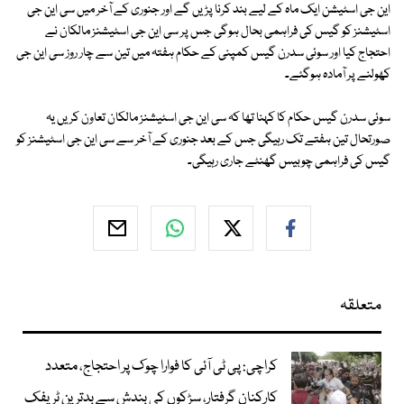
این جی اسٹیشن ایک ماہ کے لیے بند کرنا پڑیں گے اور جنوری کے آخر میں سی این جی
اسٹیشنز کو گیس کی فراہمی بحال ہوگی جس پر سی این جی اسٹیشنز مالکان نے
احتجاج کیا اور سوئی سدرن گیس کمپنی کے حکام ہفتہ میں تین سے چار روز سی این جی
کھولنے پر آمادہ ہوگئے۔
سوئی سدرن گیس حکام کا کہنا تھا کہ سی این جی اسٹیشنز مالکان تعاون کریں یہ
صورتحال تین ہفتے تک رہیگی جس کے بعد جنوری کے آخر سے سی این جی اسٹیشنز کو
گیس کی فراہمی چوبیس گھنٹے جاری رہیگی۔
متعلقہ
کراچی: پی ٹی آئی کا فوارا چوک پر احتجاج، متعدد
کارکنان گرفتار، سڑکوں کی بندش سے بدترین ٹریفک