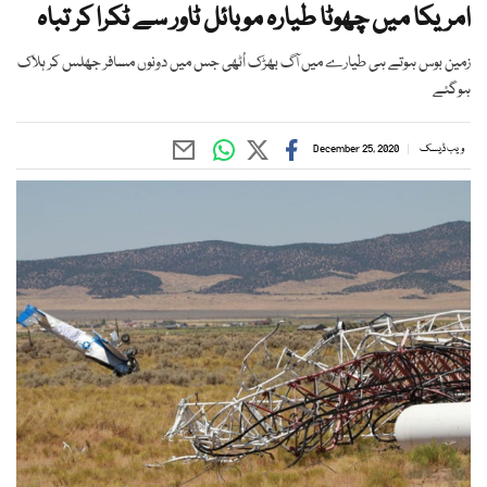
امریکا میں چھوٹا طیارہ موبائل ٹاور سے ٹکرا کر تباہ
زمین بوس ہوتے ہی طیارے میں آگ بھڑک اُٹھی جس میں دونوں مسافر جھلس کر ہلاک
ہوگئے
ویب ڈیسک
December 25, 2020