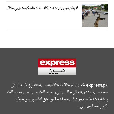
فلپائن میں 5.8 شدت کا زلزلہ، دارالحکومت بھی متاثر
express.pk
خبروں اور حالات حاضرہ سے متعلق پاکستان کی
سب سے زیادہ وزٹ کی جانے والی ویب سائٹ ہے۔ اس ویب سائٹ
پر شائع شدہ تمام مواد کے جملہ حقوق بحق ایکسپریس میڈیا
گروپ محفوظ ہیں۔