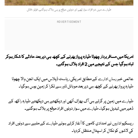
طیارے میں دو افراد سوار تھے اور دونوں موقع پر ہی ہلاک ہوگئے، فوٹو : فائل
امریکا میں مسافر بردار چھوٹا طیارہ پرواز بھرنے کے کچھ ہی دیر بعد حادثے کا شکار ہوکر
تباہ ہوگیا جس کے نتیجے میں 2 افراد ہلاک ہوگئے۔
عالمی خبر رساں ادارے کے مطابق امریکی ریاست ڈیلاس میں ایک انجن والا چھوٹا
طیارہ پرواز بھرنے کے کچھ ہی دیر بعد موبائل ٹاور سے ٹکرا کر زمین بوس ہوگیا۔
طیارے میں زمین پر گرتے ہی آگ بھڑک اُٹھی اور دیکھتے ہی دیکھتے طیارہ راکھ کے
ڈھیر میں تبدیل ہوگیا۔ طیارے میں سوار دونوں افراد موقع پر ہلاک ہوگئے۔
ریسکیو اداروں نے امدادی کاموں کا آغاز کرتے ہوئے طیارے کے ملبے سے دونوں افراد
کی لاشوں کو نکال کر اسپتال منتقل کردیا۔