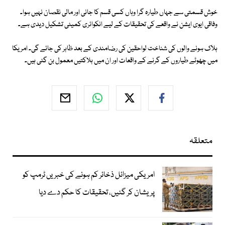
خوش قسمتی سے جہاں طیارہ گرا وہاں کسی قسم کا جانی اور مالی نقصان نہیں ہوا۔
وفاقی ایوی ایشن نے واقعے کی تحقیقات کے لیے انکوائری کمیٹی تشکیل دیدی ہے۔
ہلاک ہونے والوں کی شناخت لواحقین کی رضامندی کے بعد ظاہر کی جائے گی۔ امریکا
میں چھوٹے طیاروں کے گرنے کے واقعات اور ان میں ہلاکتیں معمول بن گئی ہیں۔
متعلقہ
امریکی میزائل ذخائر کم ہونے کی خبریں ٹرمپ کو
پریشان کر گئیں، تحقیقات کا حکم دے دیا