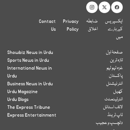
ایکسپریس
ضابطہ
Privacy
Contact
کے بارے
اخلاق
Policy
Us
میں
صفحۂ اول
Showbiz News in Urdu
تازہ ترین
Sports News in Urdu
غزہ لہو لہو
International News in
پاکستان
Urdu
انٹر نیشنل
Business News in Urdu
کھیل
Urdu Magazine
انٹرٹینمنٹ
Urdu Blogs
لائف اسٹائل
The Express Tribune
ٹاپ ٹرینڈ
Express Entertainment
دلچسپ و عجیب