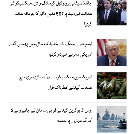
چائلڈ سیفٹی پروٹوکول کیخلاف ورزی، میکسیکو کی
عدالت نے میٹا پر 567 ملین ڈالرز کا جرمانہ عائد
کردیا
ٹرمپ ایران جنگ کے خطرناک جال میں پھنس گئے،
امریکی ماہر نے خبردار کردیا
امریکا میں میکسیکو سے درآمد کردہ ہری مرچ
صحت کیلئے خطرناک قرار
روس کا یوکرین کیلئے فوجی سامان لے جانے والے 3
کارگو جہازوں پر حملہ