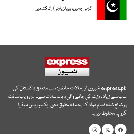
کرائی جائیں، پیپلز پارٹی آزاد کشمیر
express.pk
خبروں اور حالات حاضرہ سے متعلق پاکستان کی
سب سے زیادہ وزٹ کی جانے والی ویب سائٹ ہے۔ اس ویب سائٹ
پر شائع شدہ تمام مواد کے جملہ حقوق بحق ایکسپریس میڈیا
گروپ محفوظ ہیں۔