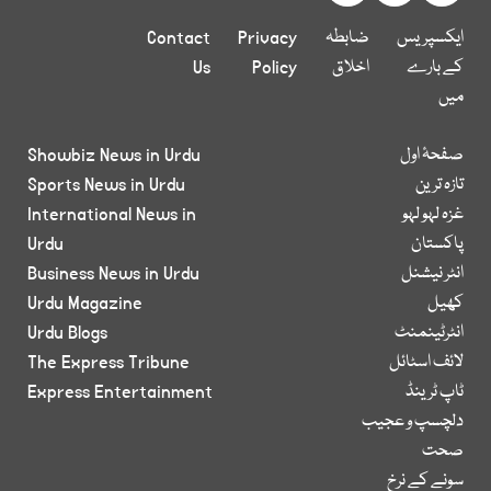
ایکسپریس
ضابطہ
Privacy
Contact
کے بارے
اخلاق
Policy
Us
میں
صفحۂ اول
Showbiz News in Urdu
تازہ ترین
Sports News in Urdu
غزہ لہو لہو
International News in
پاکستان
Urdu
انٹر نیشنل
Business News in Urdu
کھیل
Urdu Magazine
انٹرٹینمنٹ
Urdu Blogs
لائف اسٹائل
The Express Tribune
ٹاپ ٹرینڈ
Express Entertainment
دلچسپ و عجیب
صحت
سونے کے نرخ