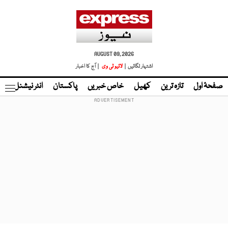
AUGUST 09, 2026
اشتہار لگائیں |
لائیو ٹی وی
| آج کا اخبار
صفحۂ اول
تازہ ترین
کھیل
خاص خبریں
پاکستان
انٹر نیشنل
ٹا