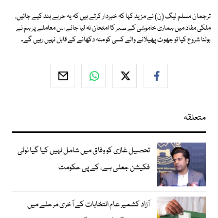
ترجمان مسلم لیگ (ن) نے مزید کہا کہ خبردار کرتے ہیں کہ یہ حربے بند کیے جائیں،
ملکی مفاد میں ہماری خاموشی کے صبر کا امتحان نہ لیا جائے اس معاملے پر ہم نے
بولنا شروع کیا تو جھوٹ پھیلانے والے کسی کو منہ دکھانے کے قابل نہیں رہیں گے۔
متعلقہ
تحصیل غازی کو وفاق میں شامل نہیں کیا گیا نوٹی
فکیشن جعلی ہے، کے پی حکومت
آزاد کشمیر عام انتخابات کے آخری مرحلے میں