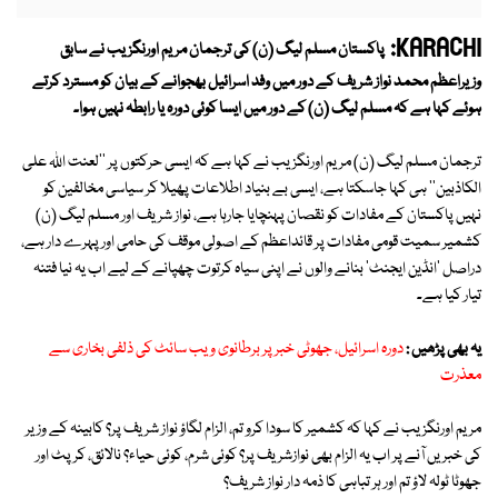
KARACHI:
پاکستان مسلم لیگ (ن) کی ترجمان مریم اورنگزیب نے سابق
وزیراعظم محمد نواز شریف کے دور میں وفد اسرائیل بھجوانے کے بیان کو مسترد کرتے
ہوئے کہا ہے کہ
مسلم لیگ (ن) کے دور میں ایسا کوئی دورہ یا رابطہ نہیں ہوا۔
ترجمان مسلم لیگ (ن) مریم اورنگزیب نے کہا ہے کہ ایسی حرکتوں پر ''لعنت اللہ علی
الکاذبین'' ہی کہا جاسکتا ہے، ایسی بے بنیاد اطلاعات پھیلا کر سیاسی مخالفین کو
نہیں پاکستان کے مفادات کو نقصان پہنچایا جارہا ہے، نواز شریف اور مسلم لیگ (ن)
کشمیر سمیت قومی مفادات پر قائداعظم کے اصولی موقف کی حامی اور پہرے دار ہے،
دراصل 'انڈین ایجنٹ' بنانے والوں نے اپنی سیاہ کرتوت چھپانے کے لیے اب یہ نیا فتنہ
تیار کیا ہے۔
یہ بھی پڑھیں :
دورہ اسرائیل، جھوٹی خبر پر برطانوی ویب سائٹ کی ذلفی بخاری سے
معذرت
مریم اورنگزیب نے کہا کہ کشمیر کا سودا کرو تم، الزام لگاؤ نواز شریف پر؟ کابینہ کے وزیر
کی خبریں آنے پر اب یہ الزام بھی نوازشریف پر؟ کوئی شرم، کوئی حیاء؟ نالائق، کرپٹ اور
جھوٹا ٹولہ لاؤ تم اور ہر تباہی کا ذمہ دار نواز شریف؟