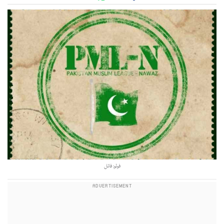
فوٹو: فائل