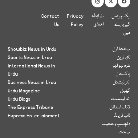
ایکسپریس
ضابطہ
Privacy
Contact
کے بارے
اخلاق
Policy
Us
میں
صفحۂ اول
Showbiz News in Urdu
تازہ ترین
Sports News in Urdu
غزہ لہو لہو
International News in
پاکستان
Urdu
انٹر نیشنل
Business News in Urdu
کھیل
Urdu Magazine
انٹرٹینمنٹ
Urdu Blogs
لائف اسٹائل
The Express Tribune
ٹاپ ٹرینڈ
Express Entertainment
دلچسپ و عجیب
صحت