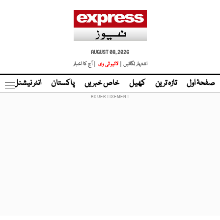
AUGUST 08, 2026
اشتہار لگائیں |
لائیو ٹی وی
| آج کا اخبار
صفحۂ اول
تازہ ترین
کھیل
خاص خبریں
پاکستان
انٹر نیشنل
ٹا