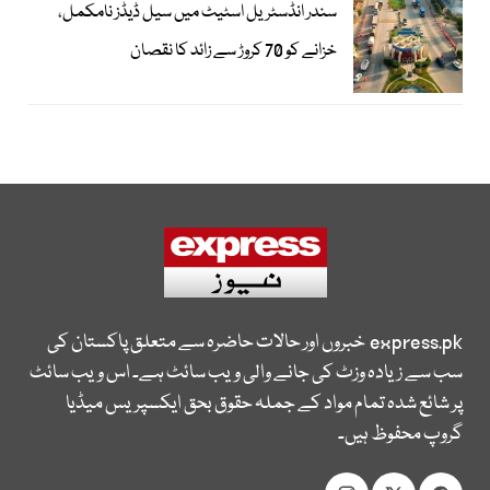
سندر انڈسٹریل اسٹیٹ میں سیل ڈیڈز نامکمل،
خزانے کو 70 کروڑ سے زائد کا نقصان
express.pk
خبروں اور حالات حاضرہ سے متعلق پاکستان کی
سب سے زیادہ وزٹ کی جانے والی ویب سائٹ ہے۔ اس ویب سائٹ
پر شائع شدہ تمام مواد کے جملہ حقوق بحق ایکسپریس میڈیا
گروپ محفوظ ہیں۔