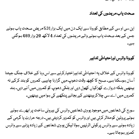
صحت یاب مریضوں کی تعداد
این سی او سی کے مطابق کورونا سے ایک دن میں ایک ہزار 531 مریض صحت یاب ہوئے
جس کے بعد صحت یاب ہونے والے مریضوں کی تعداد 4 لاکھ 20 ہزار 489 ہوگئی
ہے۔
کورونا وائرس اوراحتیاطی تدابیر
کورونا وائرس کے خلاف یہ احتیاطی تدابیراختیارکرنے سے اس وبا کے خلاف جنگ جیتنا
آسان ہوسکتا ہے۔ صبح کا کچھ وقت دھوپ میں گزارنا چاہیے، کمروں کو بند کرکے نہ
بیٹھیں بلکہ دروازے کھڑکیاں کھول دیں اور ہلکی دھوپ کو کمروں میں آنے دیں۔ بند
کمروں میں اے سی چلاکربیٹھنے کے بجائے پنکھے کی ہوا میں بیٹھیں۔
سورج کی شعاعوں میں موجود یو وی شعاعیں وائرس کی بیرونی ساخت پر ابھرے ہوئے
ہوئے پروٹین کو متاثر کرتی ہیں اور وائرس کو کمزور کردیتی ہیں۔ درجہ حرارت یا گرمی کے
زیادہ ہونے سے وائرس پرکوئی اثرنہیں ہوتا لیکن یو وی شعاعوں کے زیادہ پڑنے سے وائرس
کمزور ہوجاتا ہے۔