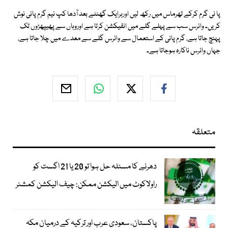
پا نی گرم کرکے تھرماس میں رکھ لیں اورہرایک گھنٹے بعد آدھا کپ نیم گرم پانی نوش
کریں۔ وائرس سب سے پہلے گلے میں انفیکشن کرتا ہے اوروہاں سے پھیپھڑوں تک
پہنچ جاتا ہے، گرم پانی کے استعمال سے وائرس گلے سے معدے میں چلا جاتا ہے،
جہاں وائرس ناکارہ ہوجاتا ہے۔
متعلقہ
دھرنے کا مسئلہ حل ہوا تو 20 یا 21 اگست کو
راولاکوٹ میں الیکشن ممکن: چیف الیکشن کمشنر
پاکستان، سعودی عرب اور ترکیہ کے درمیان مکہ