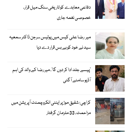
دفاعی معاہدے کو تاریخی سنگ میل قرار،
خصوصی نغمہ جاری
میر رضا علی کیس میں پولیس سرجن ڈاکٹر سمعیہ
سید نے خود کو بے بس قرار دے دیا
’پیسے جلد ادا کر دوں گا‘، میر رضا کے والد کی اہم
آڈیو سامنے آگئی
کراچی: شفیق موڑ پر اینٹی انکروچمنٹ آپریشن میں
مزاحمت، 33 ملزمان گرفتار