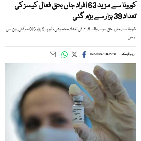
کورونا سے مزید 63 افراد جاں بحق فعال کیسز کی
تعداد 39 ہزار سے بڑھ گئی
کورونا سے جاں بحق ہونے والے افراد کی تعداد مجموعی طور پر 9 ہزار 816 ہوگئی، این سی
او سی
ویب ڈیسک
December 26, 2020