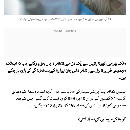
24 گھنٹوں کے دوران ملک بھر میں مزید 2 ہزار 260 مثبت کیسز رپورٹ ہوئے، فوٹوفائل
ملک بھر میں کورونا وائرس سے ایک دن میں 63 افراد جاں بحق ہوگئے جب کہ اب تک
مجموعی طور پر 9 ہزار سے زائد افراد اس جان لیوا وبا کے باعث زندگی کی بازی ہار چکے
ہیں۔
نیشنل کمانڈ اینڈ آپریشن سینٹر کی جانب سے جاری کردہ اعداد و شمار کے مطابق
گزشتہ 24 گھنٹوں کے دوران 36 ہزار 909 کورونا ٹیسٹ کئے گئے، جس کے بعد
مجموعی کووڈ 19 ٹیسٹس کی تعداد 65 لاکھ 23 ہزار 842 ہوگئی ہے۔
کورونا کی مریضوں کی تعداد کتنی؟