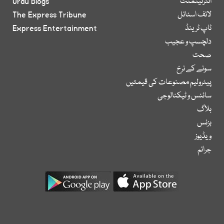
انٹرٹینمنٹ
Urdu Blogs
لائف اسٹائل
The Express Tribune
ٹاپ ٹرینڈ
Express Entertainment
دلچسپ و عجیب
صحت
سونے کے نرخ
پیٹرولیم مصنوعات کی قیمتیں
سائنس و ٹیکنالوجی
بلاگ
بزنس
ویڈیوز
جرائم