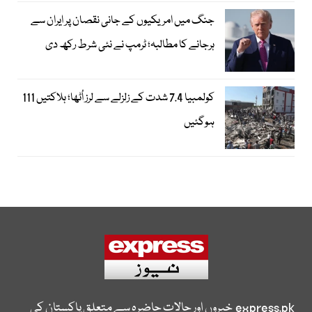
جنگ میں امریکیوں کے جانی نقصان پر ایران سے
ہرجانے کا مطالبہ؛ ٹرمپ نے نئی شرط رکھ دی
کولمبیا 7.4 شدت کے زلزلے سے لرز اُٹھا؛ ہلاکتیں 111
ہوگئیں
express.pk
خبروں اور حالات حاضرہ سے متعلق پاکستان کی