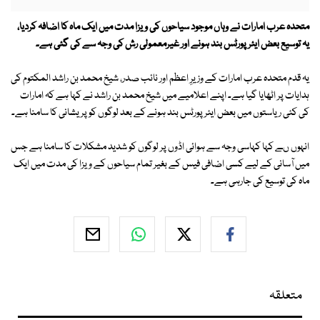
متحدہ عرب امارات نے وہاں موجود سیاحوں کی ویزا مدت میں ایک ماہ کا اضافہ کردیا،
یہ توسیع بعض ایئرپورٹس بند ہونے اور غیرمعمولی رش کی وجہ سے کی گئی ہے۔
یہ قدم متحدہ عرب امارات کے وزیرِ اعظم اور نائب صدر، شیخ محمد بن راشد المکتوم کی
ہدایات پر اٹھایا گیا ہے۔ اپنے اعلامیے میں شیخ محمد بن راشد نے کہا ہے کہ امارات
کی کئی ریاستوں میں بعض ایئرپورٹس بند ہونے کے بعد لوگوں کو پریشانی کا سامنا ہے۔
انہوں ںے کہا کہاسی وجہ سے ہوائی اڈوں پر لوگوں کو شدید مشکلات کا سامنا ہے جس
میں آسانی کے لیے کسی اضافی فیس کے بغیر تمام سیاحوں کے ویزا کی مدت میں ایک
ماہ کی توسیع کی جارہی ہے۔
متعلقہ