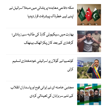
مکہ دفاعی معاہدہ؛ پریشانی میں مبتلا اسرائیل نے
اپنے لیے خطرناک پیشرفت قرار دیدیا
بھارت میں سیکیورٹی گارڈ کی طالبہ سے زیادتی؛
گرفتاری کے بعد کان پکڑ اٹھک بیٹھک
کولمبیا نے گولان پر اسرائیلی خودمختاری تسلیم
کرلی
مجتبیٰ خامنہ ای نے ایرانی فوج اور پاسداران انقلاب
کے نئے سربراہان کی تعیناتی کردی