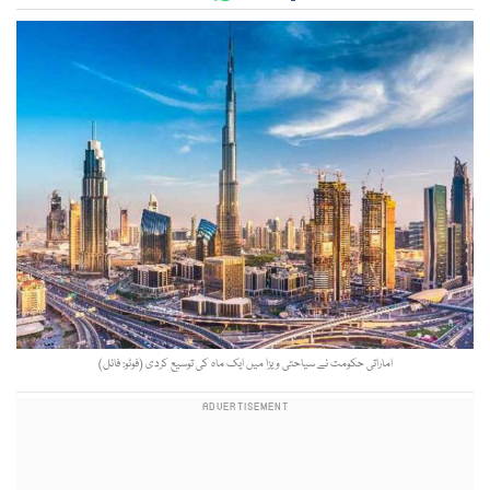
اماراتی حکومت نے سیاحتی ویزا میں ایک ماہ کی توسیع کردی (فوٹو: فائل)