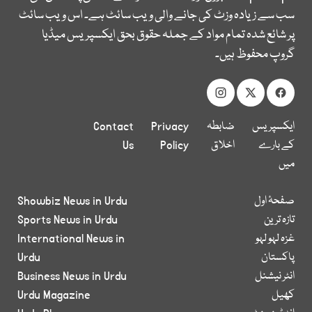
سب سے زیادہ وزٹ کی جانے والی ویب سائٹ ہے۔ اس ویب سائٹ
پر شائع شدہ تمام مواد کے جملہ حقوق بحق ایکسپریس میڈیا
گروپ محفوظ ہیں۔
ایکسپریس
ضابطہ
Privacy
Contact
کے بارے
اخلاق
Policy
Us
میں
صفحۂ اول
Showbiz News in Urdu
تازہ ترین
Sports News in Urdu
غزہ لہو لہو
International News in
پاکستان
Urdu
انٹر نیشنل
Business News in Urdu
کھیل
Urdu Magazine