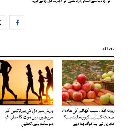
کی جانب سے انسانی آزمائشوں کی اجازت مل جائے گی۔
متعلقہ
روزانہ ایک سیب کھانے کی عادت
ورزش سے دل کی بے ترتیبی کے
صحت کے لیے کیوں مفید ہے؟
مریضوں میں موت کا خطرہ کم
ماہرین نے اہم فوائد بتا دیے
ہو سکتا ہے، تحقیق