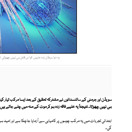
یہ دوا سرطان زدہ خلیوں کو اس قابل ہی نہیں چھوڑتی کہ 
سویڈن اور جرمنی کے سائنسدانوں نے مشترکہ تحقیق کے بعد ایسا مرکب تیار کیا 
ہی نہیں چھوڑتا۔ نتیجتاً یہ خلیے فاقہ زدہ ہو کر موت کے منہ میں چلے جاتے ہیں۔
ابتدائی تجربات میں یہ مرکب چوہوں پر کامیابی سے آزمایا جاچکا ہے اور امید ہ
گی۔