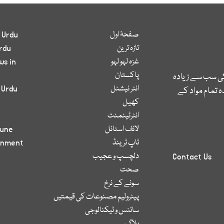
صفحۂ اول
 Urdu
تازہ ترین
rdu
غزہ لہو لہو
ws in
پاکستان
کی سب سے زیادہ
انٹر نیشنل
 Urdu
 تمام مواد کے
کھیل
انٹرٹینمنٹ
لائف اسٹائل
bune
ٹاپ ٹرینڈ
inment
دلچسپ و عجیب
Contact Us
صحت
سونے کے نرخ
پیٹرولیم مصنوعات کی قیمتیں
سائنس و ٹیکنالوجی