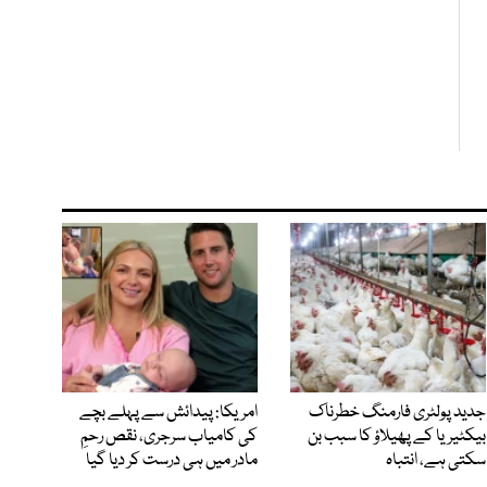
جدید پولٹری فارمنگ خطرناک
امریکا: پیدائش سے پہلے بچے
بیکٹیریا کے پھیلاؤ کا سبب بن
کی کامیاب سرجری، نقص رحمِ
سکتی ہے، انتباہ
مادر میں ہی درست کر دیا گیا