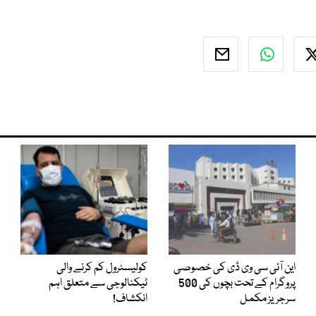
این آئی سی وی ڈی کی خصوصی
کولیسٹرول کم کرنے والی
پروگرام کے تحت بچوں کی 500
ٹیکنالوجی سے متعلق اہم
سرجریز مکمل
انکشاف!