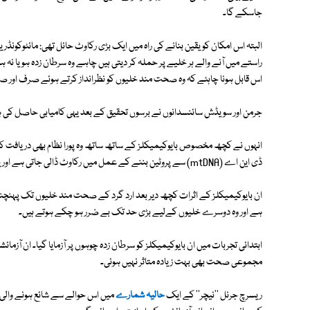
جاسکے گا۔
البتہ اس امکان کو یقین بنانے کی راہ میں ایک بڑی رکاوٹ حائل تھی: مائٹوکونڈریا 
راستے میں آنے والے ہر خلیے پر حملہ کر دیتی ہیں چاہے وہ سرطان زدہ ہو یا نہ 
اس قابل ہونا چاہئے کہ وہ صحت مند خلیوں کو نظرانداز کرتے ہوئے صرف اور صر
جرمن اور سویڈش سائنسدانوں نے برسوں تحقیق کے بعد یہی کامیابی حاصل کی 
انہوں نے کچھ مخصوص بایوکیمیکلز کے ساتھ ساتھ وہ پورا نظام بھی دریافت ک
ڈی این اے (mtDNA) سے پروٹین بننے کے عمل میں رکاوٹ ڈالی جاتی ہے اور یوں مائٹوکونڈریا کو ناکارہ بنایا جاتا ہے۔
ان بایوکیمیکلز کے اثرات کچھ دیر بعد ارد گرد کے صحت مند خلیوں تک پہنچ
ہے اور وہ دوسرے خلیوں کےلیے بڑی حد تک بے ضرر ہو چکے ہوتے ہیں۔
ابتدائی تجربات میں ان بایوکیمیکلز کو سرطان زدہ چوہوں پر آزمایا گیا۔ ان آزم
مجموعی صحت بھی بہت زیادہ متاثر نہیں ہوئی۔
ریسرچ جرنل ''نیچر'' کے ایک
حالیہ شمارے
میں اس حوالے سے شائع ہونے والی 