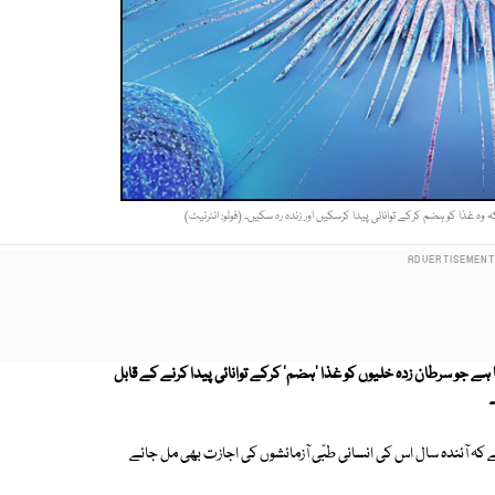
وہ غذا کو ہضم کرکے توانائی پیدا کرسکیں اور زندہ رہ سکیں۔ (فوٹو: انٹرنیٹ)
ہے جو سرطان زدہ خلیوں کو غذا 'ہضم' کرکے توانائی پیدا کرنے کے قابل
ے کہ آئندہ سال اس کی انسانی طبّی آزمائشوں کی اجازت بھی مل جائے