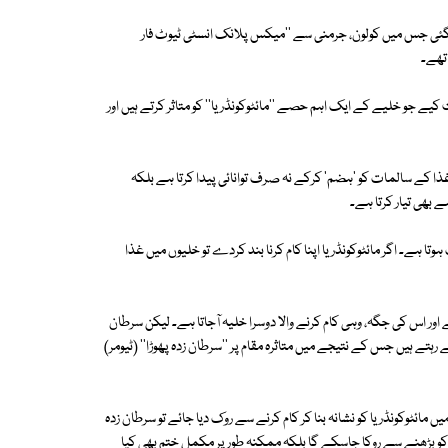
 گئی جس میں کولون، جرمنی سے ''میکس پلانک انسٹی ٹیوٹ فار
 تھے۔
کیے جو خلیے کے ایک اہم حصے ''مائٹوکونڈریا'' کو متاثر کرتے ہیں اور
 غذا کے سالمات کو 'ہضم' کرکے نہ صرف توانائی پیدا کرتا ہے بلکہ
 بھی تیار کرتا ہے۔
وتا ہے۔ اگر مائٹوکونڈریا اپنا کام کرنا بند کردے تو خلیوں میں غذا
ر اس کی جگہ، وہی کام کرنے والا دوسرا خلیہ آجاتا ہے۔ لیکن سرطان
رہتے ہیں جس کے نتیجے میں متاثرہ مقام پر ''سرطان زدہ پھوڑا'' (ٹیومر)
 مائٹوکونڈریا کو نشانہ بنا کر کام کرنے سے روک دیا جائے تو سرطان زدہ
کو بڑھنے سے روکا جاسکے گا بلکہ ممکنہ طور پر مکمل ختم بھی کیا