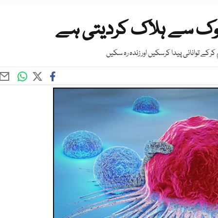
بھوک سے ہلاک کردیتی ہے
رکے توانائی پیدا کرسکیں اور زندہ رہ سکیں