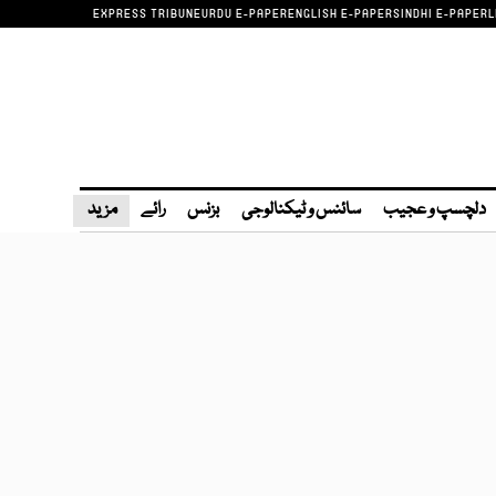
EXPRESS TRIBUNE
URDU E-PAPER
ENGLISH E-PAPER
SINDHI E-PAPER
L
دلچسپ و عجیب
سائنس و ٹیکنالوجی
بزنس
رائے
مزید