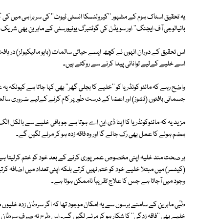
یہ تحقیق اسٹاک ہوم کے مشہور ''کیرولنسکا انسٹی ٹیوٹ'' کی سربراہی میں کی
بائیالوجی آف ایجنگ'' اور سویڈن کی گوٹنبرگ یونیورسٹی کے ماہرین بھی شریک
اس تحقیق کے دوران انہوں نے کچھ ایسے حیاتی سالمات (بایو مالیکیولز) دریافت 
اسے خلیے کےلیے توانائی پیدا کرنے سے روکتے ہیں۔
واضح رہے کہ مائٹو کونڈریا کو ''خلیے کا بجلی گھر'' بھی کہا جاتا ہے کیونکہ یہ
جسمانی بافتوں (ٹشوز) اور اعضا کے درست طور پر کام کرنے کےلیے ضروری سالمے
مزید یہ کہ مائٹوکونڈریا کا اپنا ڈی این اے ہوتا ہے جو باقی خلیے سے بالکل الگ ہ
ہضم ہونے کا عمل بھی رک جائے گا اور وہ فاقہ زدہ ہو کر مرنے لگیں گے۔
ہر صحت مند خلیہ اپنی مخصوص عمر پوری کرنے کے بعد خود کو ختم کرلیتا ہے او
(کینسر) میں مبتلا خلیے خود کو ختم نہیں کرتے بلکہ اپنی تعداد میں اضافہ کرتے 
وجود میں آجاتا ہے جس کا علاج تقریباً ناممکن ہوتا ہے۔
طبّی ماہرین کے سامنے برسوں سے یہ امکان موجود تھا کہ اگر سرطان زدہ خلیوں میں
خلیے بھی ''فاقہ زدگی'' کا شکار ہو کر مرنے لگیں گے۔ اس طرح نہ صرف سرطان 