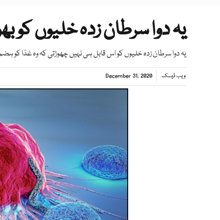
یہ دوا سرطان زدہ خلیوں کو 
یہ دوا سرطان زدہ خلیوں کو اس قابل ہی نہیں چھوڑتی کہ وہ غذا کو ہضم ک
ویب ڈیسک
December 31, 2020