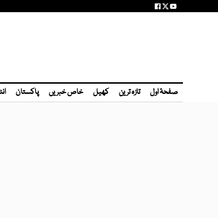
صفحۂ اول
تازہ ترین
کھیل
خاص خبریں
پاکستان
انٹ