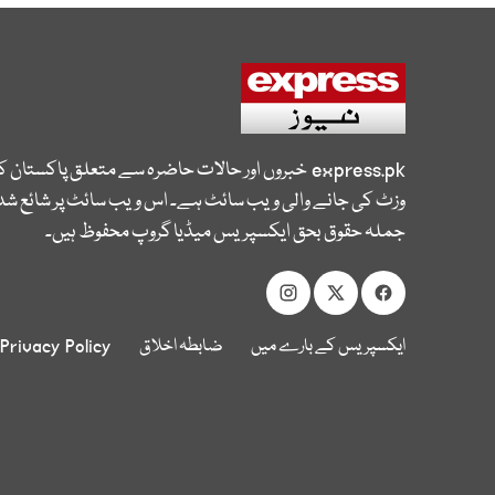
express.pk
خبروں اور حالات حاضرہ سے متعلق پاکستان 
وزٹ کی جانے والی ویب سائٹ ہے۔ اس ویب سائٹ پر شائع شدہ
جملہ حقوق بحق ایکسپریس میڈیا گروپ محفوظ ہیں۔
ایکسپریس کے بارے میں
ضابطہ اخلاق
Privacy Policy