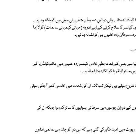
کو نشانہ بنانے والی دوائیں عموماً بہت زہریلی ہوتی ہیں کیونکہ وہ اپنے
ہو۔ کینسر کا علاج کرنے کےلیے ادویہ (حیاتی کیمیائی سالمات) کو لازماً
ف سرطان زدہ خلیوں ہی کو نشانہ بنائیں۔
ہے۔
یا ہے جس کے تحت بطورِ خاص کینسر زدہ خلیوں میں مائٹوکونڈریا کے
نا شروع ہوتے ہیں لیکن تب تک ان کی شدت میں خاصی کمی آچکی ہوتی
ائشوں کے دوران چوہوں میں سرطانی رسولیوں کا سائز کم ہوا جبکہ ان کی
رپورٹ میں امید ظاہر کی گئی ہے کہ اس دوا کو جلد ہی عالمی اداروں