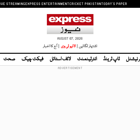
IVE STREAMING
EXPRESS ENTERTAINMENT
CRICKET PAKISTAN
TODAY'S PAPER
AUGUST 07, 2026
اشتہار لگائیں |
لائیو ٹی وی
| آج کا اخبار
ر نیشنل
ٹاپ ٹرینڈ
انٹرٹینمنٹ
لائف اسٹائل
فیکٹ چیک
صحت