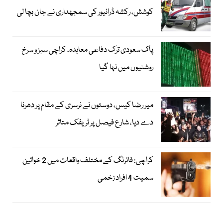
کوشش، رکشہ ڈرائیور کی سمجھداری نے جان بچا لی
پاک سعودی ترک دفاعی معاہدہ، کراچی سبز و سرخ
روشنیوں میں نہا گیا
میر رضا کیس، دوستوں نے نرسری کے مقام پر دھرنا
دے دیا، شارع فیصل پر ٹریفک متاثر
کراچی: فائرنگ کے مختلف واقعات میں 2 خواتین
سمیت 4 افراد زخمی