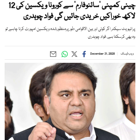
چینی کمپنی ’سائنوفارم‘ سے کورونا ویکسین کی 12
لاکھ خوراکیں خریدی جائیں گی فواد چوہدری
پرائیویٹ سیکٹر اگر کوئی اور بین الاقوامی طورپرمنظورشدہ ویکسین امپورٹ کرنا چاہے تو
وہ بھی کرسکتا ہے، فواد چوہدری
ویب ڈیسک
December 31, 2020