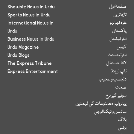
صفحۂ اول
Showbiz News in Urdu
تازہ ترین
Sports News in Urdu
غزہ لہو لہو
International News in
پاکستان
Urdu
انٹر نیشنل
Business News in Urdu
کھیل
Urdu Magazine
انٹرٹینمنٹ
Urdu Blogs
لائف اسٹائل
The Express Tribune
ٹاپ ٹرینڈ
Express Entertainment
دلچسپ و عجیب
صحت
سونے کے نرخ
پیٹرولیم مصنوعات کی قیمتیں
سائنس و ٹیکنالوجی
بلاگ
بزنس