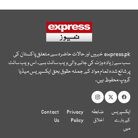
express.pk
خبروں اور حالات حاضرہ سے متعلق پاکستان کی
سب سے زیادہ وزٹ کی جانے والی ویب سائٹ ہے۔ اس ویب سائٹ
پر شائع شدہ تمام مواد کے جملہ حقوق بحق ایکسپریس میڈیا
گروپ محفوظ ہیں۔
ایکسپریس
ضابطہ
Privacy
Contact
کے بارے
اخلاق
Policy
Us
میں