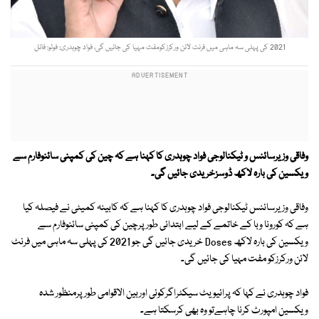
2021 کی پہلی سہ ماہی میں فرنٹ لائن ورکرزکومفت مہیا کی جائیں گی، فواد چوہدری: فوٹو: فائل
وفاقی وزیرسائنس و ٹیکنالوجی فواد چوہدری کا کہنا ہے کہ چین کی کمپنی سائنوفارم سے
ویکسین کی بارہ لاکھ ڈوسزخریدی جائیں گی۔
وفاقی وزیرسائنس ٹیکنالوجی فواد چوہدری کا کہنا ہے کہ کابینہ کمیٹی نے فیصلہ کیا
ہے کہ کورونا وبا کے خاتمے کے لیے ابتدائی طورپرچین کی کمپنی سائنوفارم سے
ویکسین کی بارہ لاکھ Doses خریدی جائیں گی جو 2021 کی پہلی سہ ماہی میں فرنٹ
لائن ورکرزکو مفت مہیا کی جائیں گی۔
فواد چوہدری نے کہا کہ پرائیویٹ سیکٹراگرکوئی اوربین الاقوامی طورپرمنظور شدہ
ویکسین امپورٹ کرنا چاہےتو وہ بھی کرسکتا ہے۔