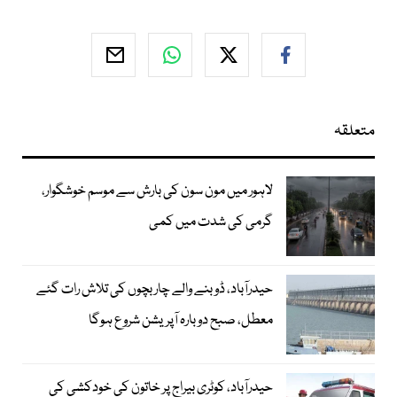
متعلقہ
لاہور میں مون سون کی بارش سے موسم خوشگوار،
گرمی کی شدت میں کمی
حیدرآباد، ڈوبنے والے چار بچوں کی تلاش رات گئے
معطل، صبح دوبارہ آپریشن شروع ہوگا
حیدرآباد، کوٹری بیراج پر خاتون کی خودکشی کی