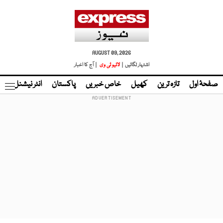
AUGUST 09, 2026
اشتہار لگائیں |
لائیو ٹی وی
| آج کا اخبار
صفحۂ اول
تازہ ترین
کھیل
خاص خبریں
پاکستان
انٹر نیشنل
ٹا