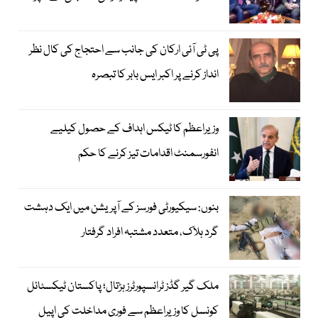
پی ٹی آئی ارکان کی جانب سے احتجاج کی کال نظر
انداز کرنے پر اکبر ایس بابر کا تبصرہ
وزیراعظم کا ٹیکس اہداف کے حصول کیلیے
انفورسمنٹ اقدامات تیز کرنے کا حکم
بنوں: سیکیورٹی فورسز کے آپریشن میں ایک دہشت
گرد ہلاک، متعدد مشتبہ افراد گرفتار
ملک گیر گڈز ٹرانسپورٹرز ہڑتال؛ پاکستان ٹیکسٹائل
کونسل کا وزیراعظم سے فوری مداخلت کی اپیل