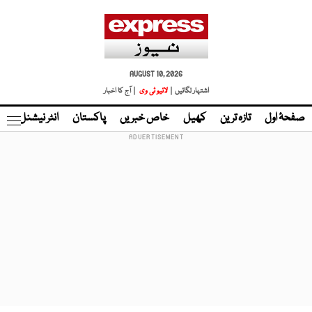
AUGUST 10, 2026
اشتہار لگائیں |
لائیو ٹی وی
| آج کا اخبار
صفحۂ اول
تازہ ترین
کھیل
خاص خبریں
پاکستان
انٹر نیشنل
ٹا