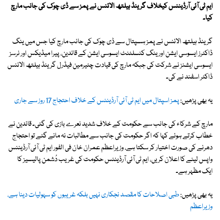
ایم ٹی آئی آرڈیننس کیخلاف گرینڈ ہیلتھ الائنس نے پمز سے ڈی چوک کی جانب مارچ
کیا۔
گرینڈ ہیلتھ الائنس نے پمز ہسپتال سے ڈی چوک کی جانب مارچ کیا جس میں ینگ
ڈاکٹرز ایسوسی ایشن اور ینگ کنسلٹنٹ ایسوسی ایشن کے قائدین، پیرا میڈیکس اور نرسز
ایسوسی ایشنز نے شرکت کی جبکہ مارچ کی قیادت چئیرمین فیڈرل گرینڈ ہیلتھ الائنس
ڈاکٹر اسفند نے کی۔
یہ بھی پڑھیں:
پمز اسپتال میں ایم ٹی آئی آرڈیننس کے خلاف احتجاج 17 روز سے جاری
مارچ کے شرکاء کی جانب سے حکومت کے خلاف شدید نعرے بازی کی گئی۔ قائدین نے
خطاب کرتے ہوئے کہا کہ اگر حکومت کی جانب سے مطالبات نہ مانے گئے تو احتجاج
دھرنے کی صورت اختیار کر سکتا ہے، وزیراعظم عمران خان فی الفور ایم ٹی آئی آرڈیننس
واپس لینے کا اعلان کریں، ایم ٹی آئی آرڈیننس حکومت کی غریب دُشمن پالیسیز کا
ایک مظہر ہے۔
یہ بھی پڑھیں:
طبی اصلاحات کا مقصد نجکاری نہیں بلکہ غریبوں کو سہولیات دینا ہے،
وزیراعظم