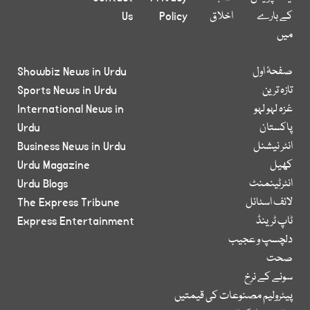
کے بارے
اخلاق
Policy
Us
میں
صفحۂ اول
Showbiz News in Urdu
تازہ ترین
Sports News in Urdu
غزہ لہو لہو
International News in
پاکستان
Urdu
انٹر نیشنل
Business News in Urdu
کھیل
Urdu Magazine
انٹرٹینمنٹ
Urdu Blogs
لائف اسٹائل
The Express Tribune
ٹاپ ٹرینڈ
Express Entertainment
دلچسپ و عجیب
صحت
سونے کے نرخ
پیٹرولیم مصنوعات کی قیمتیں