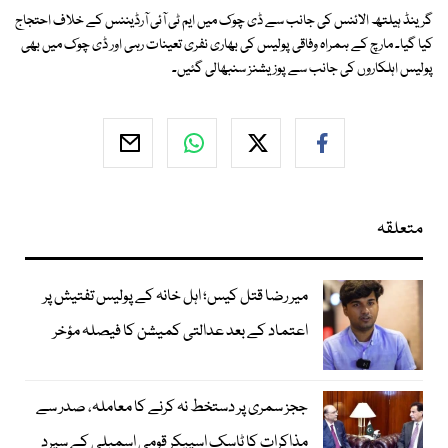
گرینڈ ہیلتھ الائنس کی جانب سے ڈی چوک میں ایم ٹی آئی آرڈیننس کے خلاف احتجاج
کیا گیا۔ مارچ کے ہمراہ وفاقی پولیس کی بھاری نفری تعینات رہی اور ڈی چوک میں بھی
پولیس اہلکاروں کی جانب سے پوزیشنز سنبھالی گئیں۔
متعلقہ
میر رضا قتل کیس؛ اہل خانہ کے پولیس تفتیش پر
اعتماد کے بعد عدالتی کمیشن کا فیصلہ مؤخر
ججز سمری پر دستخط نہ کرنے کا معاملہ، صدر سے
مذاکرات کا ٹاسک اسپیکر قومی اسمبلی کے سپرد