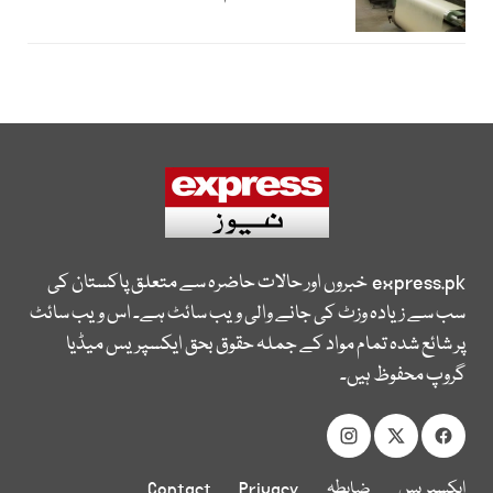
express.pk
خبروں اور حالات حاضرہ سے متعلق پاکستان کی
سب سے زیادہ وزٹ کی جانے والی ویب سائٹ ہے۔ اس ویب سائٹ
پر شائع شدہ تمام مواد کے جملہ حقوق بحق ایکسپریس میڈیا
گروپ محفوظ ہیں۔
ایکسپریس
ضابطہ
Privacy
Contact