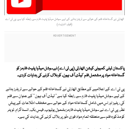
اتھارٹی نے گستاخانہ فلم کے حوالے سے ٹریلرز ہٹانے کے لیے سوشل میڈیا پلیٹ فارم سے رابطہ کیا ہے، پی ٹی اے
(فوٹو : انٹرنیٹ)
پاکستان ٹیلی کمیونی کیشن اتھارٹی (پی ٹی اے) نےسوشل میڈیا پلیٹ فارمز کو
گستاخانہ مواد پر مشتمل فلم 'لیڈی آف ہیون، کو بلاک کرنے کی ہدایات کردی۔
پی ٹی اے کے اعلامیے کے مطابق اتھارٹی نے گستاخانہ فلم کے حوالے سے ٹریلرز ہٹانے
کے لیے سوشل میڈیا پلیٹ فارم سے رابطہ کیا ہے'' لیڈی آف ہیون'' کے عنوان سے فلم
کی ریلیز اور اس میں شامل گستاخانہ مواد کے حوالے سے مختلف اطلاعات کے پیش
نظر، پی ٹی اے نے سوشل میڈیا پلیٹ فارمز بشمول یوٹیوب، فیس بک، انسٹاگرام، ٹویٹر
کو مذکورہ فلم سے متعلقہ تمام مواد فوری طور پر بلاک کرنے کی ہدایت کی ہے۔