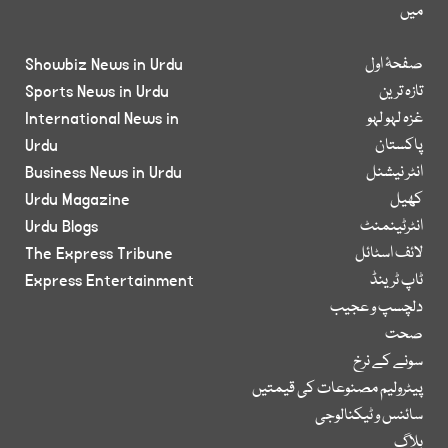
میں
صفحۂ اول
Showbiz News in Urdu
تازہ ترین
Sports News in Urdu
غزہ لہو لہو
International News in
پاکستان
Urdu
انٹر نیشنل
Business News in Urdu
کھیل
Urdu Magazine
انٹرٹینمنٹ
Urdu Blogs
لائف اسٹائل
The Express Tribune
ٹاپ ٹرینڈ
Express Entertainment
دلچسپ و عجیب
صحت
سونے کے نرخ
پیٹرولیم مصنوعات کی قیمتیں
سائنس و ٹیکنالوجی
بلاگ