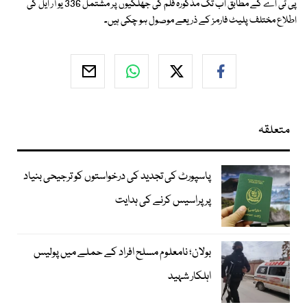
پی ٹی اے کے مطابق اب تک مذکورہ فلم کی جھلکیوں پر مشتمل 336 یو آر ایل کی
اطلاع مختلف پلیٹ فارمز کے ذریعے موصول ہو چکی ہیں۔
متعلقہ
پاسپورٹ کی تجدید کی درخواستوں کو ترجیحی بنیاد
پر پراسیس کرنے کی ہدایت
بولان؛ نامعلوم مسلح افراد کے حملے میں پولیس
اہلکار شہید