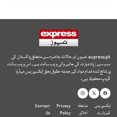
express.pk
خبروں اور حالات حاضرہ سے متعلق پاکستان کی
سب سے زیادہ وزٹ کی جانے والی ویب سائٹ ہے۔ اس ویب سائٹ
پر شائع شدہ تمام مواد کے جملہ حقوق بحق ایکسپریس میڈیا
گروپ محفوظ ہیں۔
ایکسپریس
ضابطہ
Privacy
Contact
کے بارے
اخلاق
Policy
Us