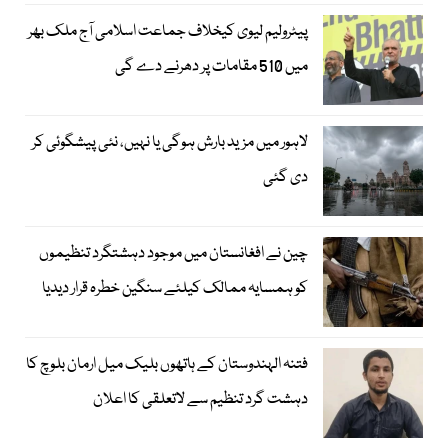
پیٹرولیم لیوی کیخلاف جماعت اسلامی آج ملک بھر
میں 510 مقامات پر دھرنے دے گی
لاہور میں مزید بارش ہوگی یا نہیں، نئی پیشگوئی کر
دی گئی
چین نے افغانستان میں موجود دہشتگرد تنظیموں
کو ہمسایہ ممالک کیلئے سنگین خطرہ قرار دیدیا
فتنہ الہندوستان کے ہاتھوں بلیک میل ارمان بلوچ کا
دہشت گرد تنظیم سے لاتعلقی کا اعلان