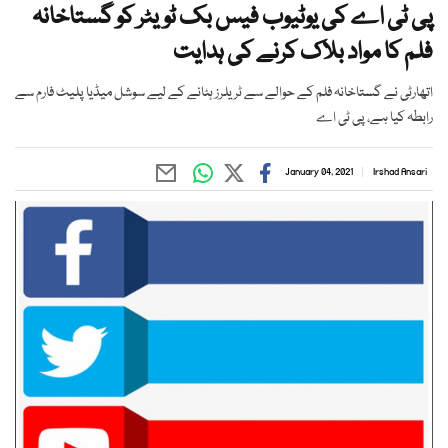
پی ٹی اے کی یوٹیوب فیس بک ٹویٹر کو گستاخانہ
فلم کا مواد بلاک کرنے کی ہدایت
اتھارٹی نے گستاخانہ فلم کے حوالے سے ٹریلرز ہٹانے کے لیے سوشل میڈیا پلیٹ فارم سے
رابطہ کیا ہے، پی ٹی اے
January 04, 2021
Irshad Ansari