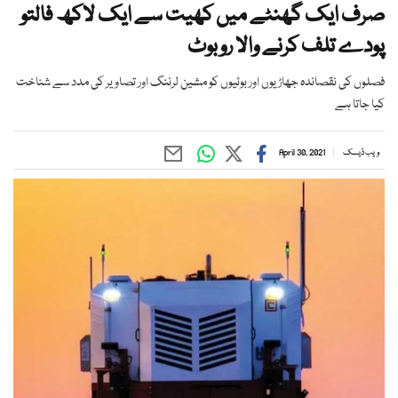
صرف ایک گھنٹے میں کھیت سے ایک لاکھ فالتو
پودے تلف کرنے والا روبوٹ
فصلوں کی نقصاندہ جھاڑیوں اور بوٹیوں کو مشین لرننگ اور تصاویر کی مدد سے شناخت
کیا جاتا ہے
ویب ڈیسک
April 30, 2021