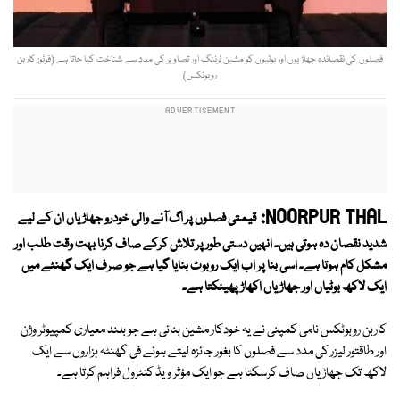
فصلوں کی نقصاندہ جھاڑیوں اور بوٹیوں کو مشین لرننگ اور تصاویر کی مدد سے شناخت کیا جاتا ہے (فوٹو: کاربن
روبوٹکس)
NOORPUR THAL:
قیمتی فصلوں پر اگ آنے والی خودرو جھاڑیاں ان کے لیے
شدید نقصان دہ ہوتی ہیں۔ انہیں دستی طور پر تلاش کرکے صاف کرنا بہت وقت طلب اور
مشکل کام ہوتا ہے۔ اسی بنا پر اب ایک روبوٹ بنایا گیا ہے جو صرف ایک گھنٹے میں
ایک لاکھ بوٹیاں اور جھاڑیاں اکھاڑ پھینکتا ہے۔
کاربن روبوٹکس نامی کمپنی نے یہ خودکار مشین بنائی ہے جو بلند معیاری کمپیوٹر وژن
اور طاقتور لیزر کی مدد سے فصلوں کا بغور جائزہ لیتے ہوئے فی گھنٹہ ہزاروں سے ایک
لاکھ تک جھاڑیاں صاف کرسکتا ہے جو ایک مؤثر ویڈ کنٹرول فراہم کرتا ہے۔