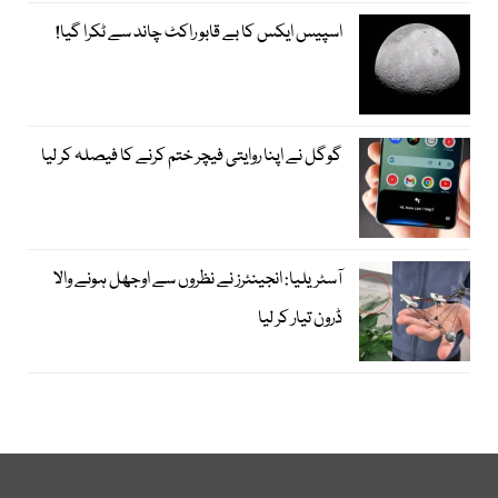
اسپیس ایکس کا بے قابو راکٹ چاند سے ٹکرا گیا!
گوگل نے اپنا روایتی فیچر ختم کرنے کا فیصلہ کر لیا
آسٹریلیا: انجینئرز نے نظروں سے اوجھل ہونے والا
ڈرون تیار کر لیا