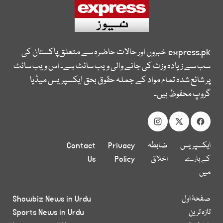
express.pk
خبروں اور حالات حاضرہ سے متعلق پاکستان کی
سب سے زیادہ وزٹ کی جانے والی ویب سائٹ ہے۔ اس ویب سائٹ
پر شائع شدہ تمام مواد کے جملہ حقوق بحق ایکسپریس میڈیا
گروپ محفوظ ہیں۔
ایکسپریس
ضابطہ
Privacy
Contact
کے بارے
اخلاق
Policy
Us
میں
صفحۂ اول
Showbiz News in Urdu
تازہ ترین
Sports News in Urdu