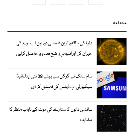
متعلقہ
دنیا کی طاقتور ترین شمسی دوربین نے سورج کی
حیران کن اور انتہائی واضح تصاویر حاصل کرلیں
سام سنگ نے گوگل سے پہلے 38 نئی اینڈرائیڈ
سیکیورٹی اپ ڈیٹس کی تصدیق کر دی
سائنس دانوں کا ستارے کی موت کے نایاب منظر کا
مشاہدہ