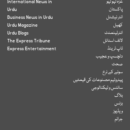
غزہ لہو لہو
International News in
پاکستان
Urdu
انٹر نیشنل
Business News in Urdu
کھیل
Urdu Magazine
انٹرٹینمنٹ
Urdu Blogs
لائف اسٹائل
The Express Tribune
ٹاپ ٹرینڈ
Express Entertainment
دلچسپ و عجیب
صحت
سونے کے نرخ
پیٹرولیم مصنوعات کی قیمتیں
سائنس و ٹیکنالوجی
بلاگ
بزنس
ویڈیوز
جرائم