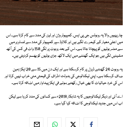
چار پہیوں والا یہ روبوٹس جی پی ایس، کمپیوٹر وژن اور لیزر کی مدد سے کام کرتا ہے۔ اس
میں اعلیٰ معیار کے کیمرے لگے ہیں اور کلاؤڈ سپر کمپیوٹر کی مدد سے تصاویر میں
سے مضر بوٹیوں کو پہچانا جاتا ہے۔ اس کے بعد روبوٹ پر لگی 150 واٹ فی کس کی آٹھ
مشینیں لگی ہیں جو ایک گھنٹے میں ایک لاکھ جڑی بوٹیوں کو بھسم کردیتی ہیں۔
یہ روبوٹ 24 گھنٹے ڈیزل پر کام کرسکتا ہے اور ایک دن میں 15 سے 20 ایکڑ زمین
صاف کرسکتا ہے۔ اپنی ٹیکنالوجی کی بدولت اطراف کی قیمتی مٹی خراب نہیں کرتا اور
اس کی خرد حیاتیات کا بھی خیال رکھتے ہوئے فی ایکڑ پیداوار میں اضافہ کرتا ہے۔
اے آئی اور دیگر ٹیکنالوجیوں کا یہ شاہکار 2018ء سے کسانوں کی مدد کررہا ہے لیکن
اب اس میں جدید ٹیکنالوجی کا اضافہ کیا گیا ہے۔