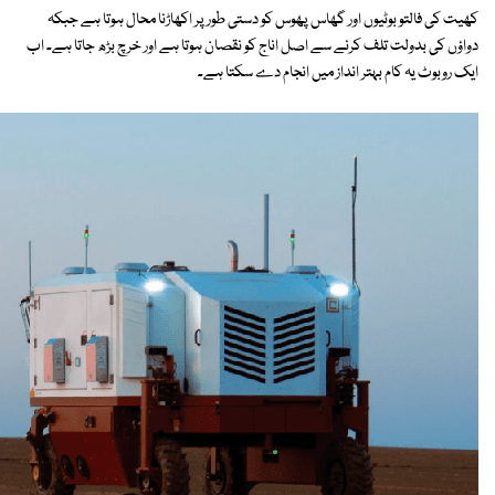
کھیت کی فالتو بوٹیوں اور گھاس پھوس کو دستی طور پر اکھاڑنا محال ہوتا ہے جبکہ
دواؤں کی بدولت تلف کرنے سے اصل اناج کو نقصان ہوتا ہے اور خرچ بڑھ جاتا ہے۔ اب
ایک روبوٹ یہ کام بہتر انداز میں انجام دے سکتا ہے۔