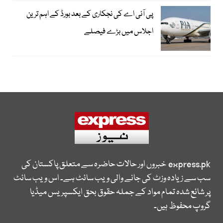
پی آئی اے کی نجکاری کے بعد بورڈ کے اہم ترین
اجلاس میں بڑے فیصلے
express.pk
خبروں اور حالات حاضرہ سے متعلق پاکستان کی
سب سے زیادہ وزٹ کی جانے والی ویب سائٹ ہے۔ اس ویب سائٹ
پر شائع شدہ تمام مواد کے جملہ حقوق بحق ایکسپریس میڈیا
گروپ محفوظ ہیں۔