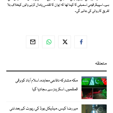
ہے۔ اسپیکر قومی اسمبلی کا کہنا تھا کہ ایوان کا تقدس پامال کرنے والوں کیخلاف بلا
تفریق کارروائی کی جائے گی۔
متعلقہ
مکہ مشترکہ دفاعی معاہدہ، اسلام آباد کو برقی
قمقموں، اسکرینز سے سجادیا گیا
میر رضا کیس، میڈیکل بورڈ کی رپورٹ کے بعد نئی