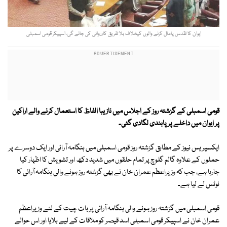
ایوان کا تقدس پامال کرنے والوں کیخلاف بلا تفریق کارروائی کی جائے گی، اسپیکر قومی اسمبلی
قومی اسمبلی کے گزشتہ روز کے اجلاس میں نازیبا الفاظ کا استعمال کرنے والے اراکین
پر ایوان میں داخلے پر پابندی لگادی گئی۔
ایکسپریس نیوز کے مطابق گزشتہ روز قومی اسمبلی میں ہنگامہ آرائی اور ایک دوسرے پر
حملوں کے علاوہ گالم گلوچ پر تمام حلقوں میں شدید دکھ اور تشویش کا اظہار کیا
جارہا ہے، جب کہ وزیراعظم عمران خان نے بھی گزشتہ روز ہونے والی ہنگامہ آرائی کا
نوٹس لے لیا ہے۔
قومی اسمبلی میں گزشتہ روز ہونے والی ہنگامہ آرائی پر بات چیت کے لئے وزیراعظم
عمران خان نے اسپیکر قومی اسمبلی اسد قیصر کو ملاقات کے لیے بلایا اور اس حوالے