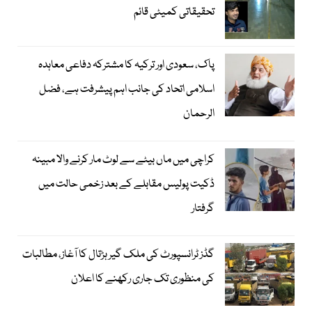
تحقیقاتی کمیٹی قائم
پاک، سعودی اور ترکیہ کا مشترکہ دفاعی معاہدہ
اسلامی اتحاد کی جانب اہم پیشرفت ہے، فضل
الرحمان
کراچی میں ماں بیٹے سے لوٹ مار کرنے والا مبینہ
ڈکیت پولیس مقابلے کے بعد زخمی حالت میں
گرفتار
گڈز ٹرانسپورٹ کی ملک گیر ہڑتال کا آغاز، مطالبات
کی منظوری تک جاری رکھنے کا اعلان