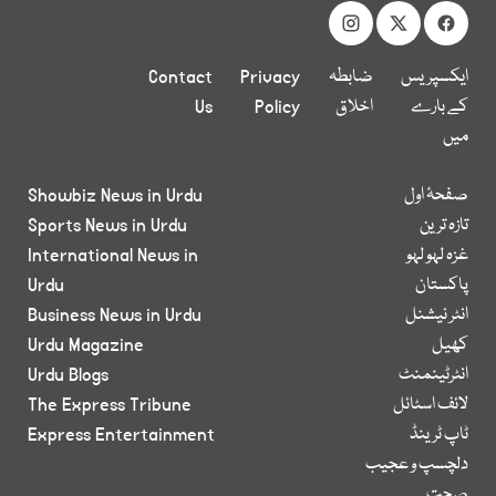
ایکسپریس
ضابطہ
Privacy
Contact
کے بارے
اخلاق
Policy
Us
میں
صفحۂ اول
Showbiz News in Urdu
تازہ ترین
Sports News in Urdu
غزہ لہو لہو
International News in
پاکستان
Urdu
انٹر نیشنل
Business News in Urdu
کھیل
Urdu Magazine
انٹرٹینمنٹ
Urdu Blogs
لائف اسٹائل
The Express Tribune
ٹاپ ٹرینڈ
Express Entertainment
دلچسپ و عجیب
صحت