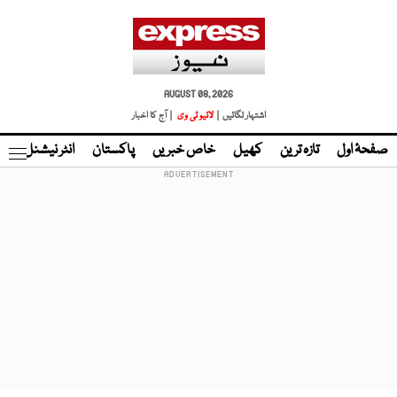
AUGUST 08, 2026
اشتہار لگائیں |
لائیو ٹی وی
| آج کا اخبار
صفحۂ اول
تازہ ترین
کھیل
خاص خبریں
پاکستان
انٹر نیشنل
ٹا