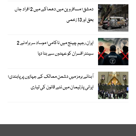
دمشق؛ مسافر وین میں دھماکے میں 2 افراد جاں
بحق اور 13 زخمی
ایران رجیم چینج میں ناکامی؛ موساد سربراہ نے 2
سینئر افسران کو عہدوں سے ہٹا دیا
آبنائے ہرمز میں دشمن ممالک کے جہازوں پر پابندی؛
ایرانی پارلیمان میں نئے قانون کی تیاری