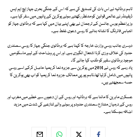
تاہم برطانیہ نے اس بات کی تصدیق کی ہے کہ ا س کے جنگی بحری جہاز ایچ ایم ایس
ڈیفینڈر نے عالمی قوانین کو مدنظر رکھتے ہوئے یوکرین کے پانیوں میں سفر کیا ہے۔
وزیراعظم بورس جانسن کے ترجمان نے بھی اپنے بیان میں کہا ہے کہ برطانوی جہاز کو
انتباہی فائرنگ کا نشانہ بنانے کا روسی دعوی غلط ہے۔
دوسری جانب روسی وزارت خارجہ کا کہنا ہے کہ برطانوی جنگی جہاز کا روسی سمندری
حدود کی خلاف ورزی کرنا اشتعال انگیزی ہے، اور اس پر وضاحت کے لیے ماسکو میں
موجود برطانوی سفیر کو طلب کیا جائے گا۔
یاد رہے کہ روس نے 2014 میں یوکرین سے جزیرہ نما کریمیا حاصل کرکے اسے روسی
پانیوں میں شامل کرلیا تھا۔تاہم یورپی ممالک جزیرہ نما کریمیا کو اب بھی یوکرین کا
حصہ سمجھتے ہیں۔
عسکری ماہرین کا ماننا ہے کہ برطانیہ اور روس کے ان دعووں سے خطے میں مغرب اور
روس کے درمیان متنازع سمندری حدودو پر ہونے والے تنازعے کی شدت میں مزید
اضافہ ہوسکتا ہے۔