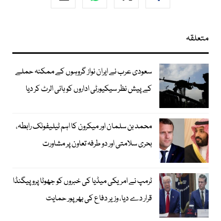
متعلقہ
سعودی عرب نے ایران نواز گروہوں کے ممکنہ حملے
کے پیش نظر سیکیورٹی اداروں کو ہائی الرٹ کر دیا
محمد بن سلمان اور میکرون کا اہم ٹیلیفونک رابطہ،
بحری سلامتی اور دو طرفہ تعاون پر مشاورت
ٹرمپ نے امریکی میڈیا کی خبروں کو جھوٹا پروپیگنڈا
قرار دے دیا، وزیر دفاع کی بھرپور حمایت