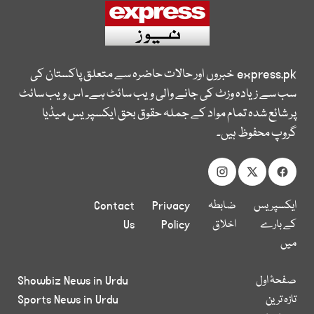
express.pk
خبروں اور حالات حاضرہ سے متعلق پاکستان کی
سب سے زیادہ وزٹ کی جانے والی ویب سائٹ ہے۔ اس ویب سائٹ
پر شائع شدہ تمام مواد کے جملہ حقوق بحق ایکسپریس میڈیا
گروپ محفوظ ہیں۔
ایکسپریس
ضابطہ
Privacy
Contact
کے بارے
اخلاق
Policy
Us
میں
صفحۂ اول
Showbiz News in Urdu
تازہ ترین
Sports News in Urdu