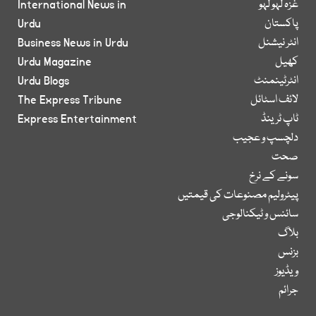
غزہ لہو لہو
International News in
پاکستان
Urdu
انٹر نیشنل
Business News in Urdu
کھیل
Urdu Magazine
انٹرٹینمنٹ
Urdu Blogs
لائف اسٹائل
The Express Tribune
ٹاپ ٹرینڈ
Express Entertainment
دلچسپ و عجیب
صحت
سونے کے نرخ
پیٹرولیم مصنوعات کی قیمتیں
سائنس و ٹیکنالوجی
بلاگ
بزنس
ویڈیوز
جرائم