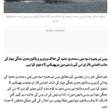
برطانوی جنگی جہاز کا روسی سمندری حدود کی خلاف ورزی کرنا اشتعال انگیزی ہے، روسی وزارت خارجہ(فوٹو:
رائٹرز)
روس نے بحیرہ اسود میں سمندری حدود کی خلاف ورزی پر برطانوی بحری جنگی جہاز کی
جانب انتباہی فائر اور اس کے راستے میں بم پھیکنے کا دعوی کیا ہے
۔
غیر ملکی خبر رساں ایجنسی کے مطابق روس نے بحیرہ اسود میں اپنی سمندری حدود کی
پامالی کرنے پر برطانوی بحری جنگی جہاز کی طرف انتباہی فائر اور بممب پھیکنے کا
دعوی کیا ہے، تاہم برطانیہ نے روسی دعوے کو مسترد کرتے ہوئے کہا ہے کہ اس کے
جنگی جہاز نے روسی پانیوں میں در اندازی نہیں کی اور روس کی جانب سے کیے گئی
فائرنگ کا ہدف برطانوی جہازنہیں بلکہ پہلے سے اعلان کی گئی جنگی مشقوں کا حصہ
ہے۔