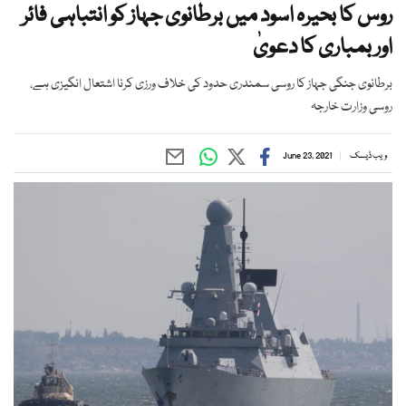
روس کا بحیرہ اسود میں برطانوی جہاز کو انتباہی فائر
اور بمباری کا دعویٰ
برطانوی جنگی جہاز کا روسی سمندری حدود کی خلاف ورزی کرنا اشتعال انگیزی ہے،
روسی وزارت خارجہ
ویب ڈیسک
June 23, 2021