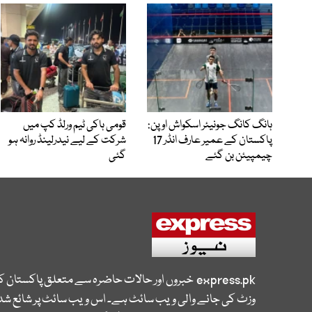
ہانگ کانگ جونیئر اسکواش اوپن:
قومی ہاکی ٹیم ورلڈ کپ میں
پاکستان کے عمیر عارف انڈر 17
شرکت کے لیے نیدرلینڈ روانہ ہو
چیمپیئن بن گئے
گئی
express.pk
خبروں اور حالات حاضرہ سے متعلق پاکستان 
وزٹ کی جانے والی ویب سائٹ ہے۔ اس ویب سائٹ پر شائع شدہ