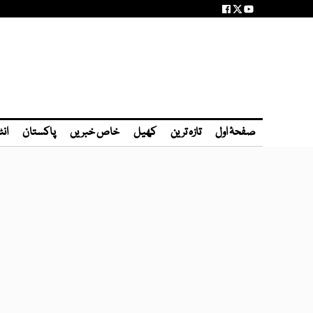
صفحۂ اول
تازہ ترین
کھیل
خاص خبریں
پاکستان
انٹ