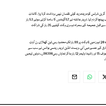
 کے بعد گرین شرٹس کو مزیدمزید کوئی نقصان نہیں برداشت کرنا پڑا، کائنات
امتیاز 19پر ناٹ آؤٹ رہیں،انھوں نے عائشہ ظفر کے ہمراہ ٹیم کو منزل مقصود تک پہنچاکر دم لیا، اوپنر عائشہ نے 57گیندوں کا سامنا کرتے ہوئے 53 رنز
اسکور کیے، ان کی اننگز میں 3 چوکے اور ایک چھکا بھی شامل رہا، عائشہ نے اس سے قبل عمیمہ کے ہمراہ دوسری وکٹ کیلیے 35 رنز کی شراکت
اس سے قبل پاکستان کی عمدہ فیلڈنگ اور بولنگ کے سبب میزبان سائیڈ مقررہ 20 اوورز میں 6 وکٹ پر 99 رنز تک محدود رہی،تین کھلاڑی رن آؤٹ
صل کیں، ایک وکٹ ماہم طارق کے حصے میں آئی، ویسٹ انڈین اوپنر رینسی بوائس نے سب سے
زیادہ42 رنز بنائے، انھوں نے 44 بالز کا سامنا کرتے ہوئے 4 چوکے لگائے، جیپینا جوزف 15 اور راشیدا ولیمز 12 رنز بناکر نمایاں رہی98398ں۔ دونوں ٹیمیں