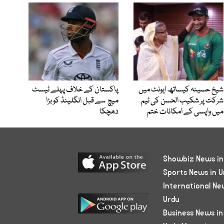
شیخ حسینہ کیساتھ ایونٹ میں
پاکستان کے خلاف پہلے ٹیسٹ
شرکت پر شکیب الحسن کی ٹیم
میچ سے قبل انگلینڈ کو بڑا
میں واپسی کے امکانات ختم
دھچکا
Showbiz News in
Sports News in U
International Ne
Urdu
Business News in