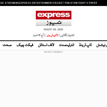
IVE STREAMING
EXPRESS ENTERTAINMENT
CRICKET PAKISTAN
TODAY'S PAPER
AUGUST 09, 2026
اشتہار لگائیں |
لائیو ٹی وی
| آج کا اخبار
ر نیشنل
ٹاپ ٹرینڈ
انٹرٹینمنٹ
لائف اسٹائل
فیکٹ چیک
صحت