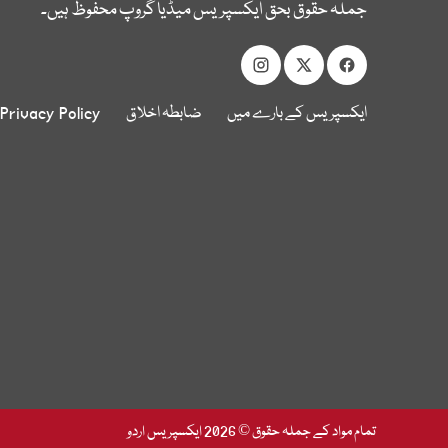
جملہ حقوق بحق ایکسپریس میڈیا گروپ محفوظ ہیں۔
ایکسپریس کے بارے میں
ضابطہ اخلاق
Privacy Policy
تمام مواد کے جملہ حقوق © 2026 ایکسپریس اردو