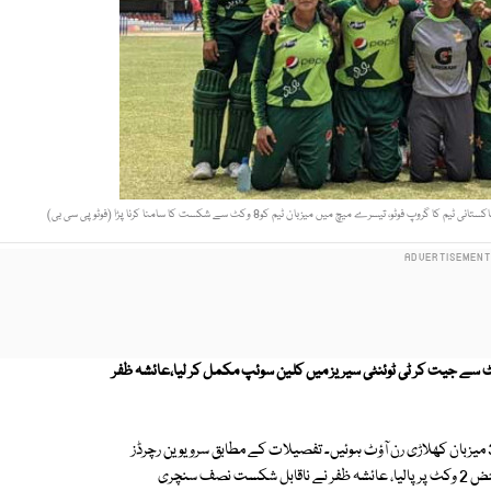
رے میچ میں میزبان ٹیم کو8 وکٹ سے شکست کا سامنا کرنا پڑا (فوٹو پی سی بی)
ی خواتین نے ویسٹ انڈیزمیں دھاک بٹھا دی،اے ٹیم نے تیسرا میچ8 وکٹ سے جیت کر ٹی ٹوئنٹی سیریز میں کلین سوئپ مکمل کر لیا،عائشہ ظفر
سیدہ عروب شاہ نے 2 وکٹیں اپنے نام کیں،گرین شرٹس کی عمدہ فیلڈنگ سے3 میزبان کھلاڑی رن آؤٹ ہوئیں۔ تفصیلات کے مطابق سرویوین رچرڈز
اسٹیڈیم پر تیسرے ٹی ٹوئنٹی میں پاکستان نے 100 رنز کا ہدف 18.4 اوورز میں محض 2 وکٹ پر پالیا، عائشہ ظفر نے ناقابل شکست نصف سنچری