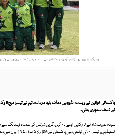
اینٹیگا: سرویوین رچرڈز اسٹیڈیم پر ویسٹ انڈیز سے ’’اے‘‘ ویمن کرکٹ سیریز جیتنے والی پاکستانی ٹیم کا گروپ فوٹو، تیس
پاکستان
نے نصف سنچری بنائی۔