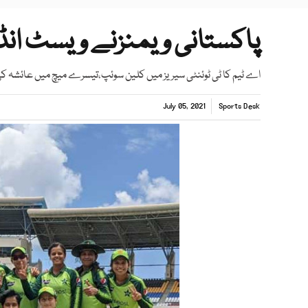
پاکستانی ویمنزنے ویسٹ انڈ
اے ٹیم کا ٹی ٹوئنٹی سیریز میں کلین سوئپ،تیسرے میچ میں عائشہ ک
July 05, 2021
Sports Desk