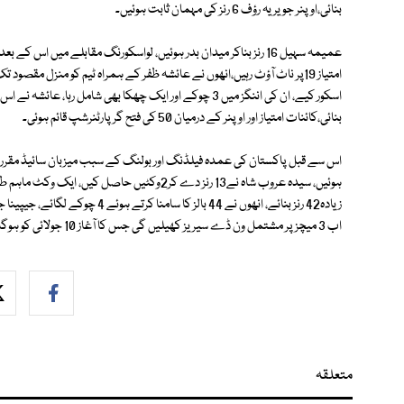
بنائی،اوپنر جویریہ رؤف 6 رنز کی مہمان ثابت ہوئیں۔
عمیمہ سہیل 16 رنز بناکر میدان بدر ہوئیں، لواسکورنگ مقابلے میں اس
بنائی،کائنات امتیاز اور اوپنر کے درمیان 50 کی فتح گر پارٹنرشپ قائم ہوئی۔
ہوئیں، سیدہ عروب شاہ نے13 رنز دے کر2وکٹیں حا
اب 3 میچز پر مشتمل ون ڈے سیریز کھیلیں گی جس کا آغاز 10 جولائی کو ہوگا۔
متعلقہ