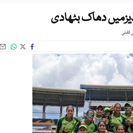
یزمیں دھاک بٹھادی
ی ففٹی