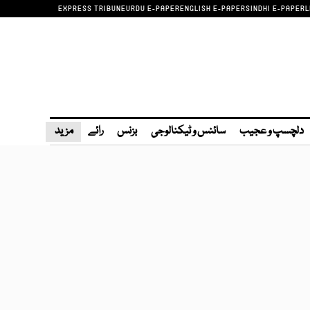
EXPRESS TRIBUNE
URDU E-PAPER
ENGLISH E-PAPER
SINDHI E-PAPER
L
دلچسپ و عجیب
سائنس و ٹیکنالوجی
بزنس
رائے
مزید