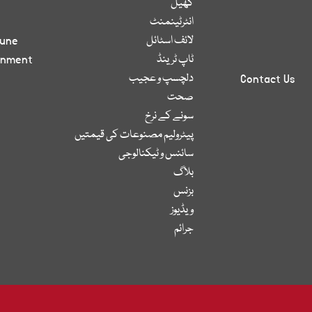
کھیل
انٹرٹینمنٹ
لائف اسٹائل
bune
ٹاپ ٹرینڈ
inment
دلچسپ و عجیب
Contact Us
صحت
سونے کے نرخ
پیٹرولیم مصنوعات کی قیمتیں
سائنس و ٹیکنالوجی
بلاگ
بزنس
ویڈیوز
جرائم