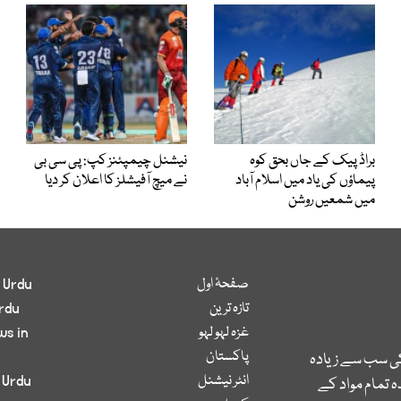
براڈ پیک کے جاں بحق کوہ
نیشنل چیمپئنز کپ: پی سی بی
پیماؤں کی یاد میں اسلام آباد
نے میچ آفیشلز کا اعلان کر دیا
میں شمعیں روشن
صفحۂ اول
 Urdu
تازہ ترین
rdu
غزہ لہو لہو
ws in
پاکستان
کی سب سے زیادہ
انٹر نیشنل
 Urdu
 تمام مواد کے