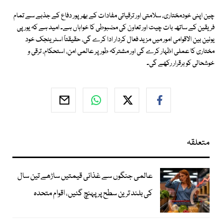
چین اپنی خودمختاری، سلامتی اور ترقیاتی مفادات کے بھرپور دفاع کے جذبے سے تمام
فریقین کے ساتھ بات چیت اور تعاون کی مضبوطی کا خواہاں ہے۔ امید ہے کہ یورپی
یونین بین الاقوامی امور میں مزید فعال کردار ادا کرے گی، حقیقتاً اسٹریٹجک خود
مختاری کا عملی اظہار کرے گی اور مشترکہ طور پر عالمی امن، استحکام، ترقی و
خوشحالی کو برقرار رکھے گی۔
متعلقہ
عالمی جنگوں سے غذائی قیمتیں ساڑھے تین سال
کی بلند ترین سطح پر پہنچ گئیں، اقوام متحدہ