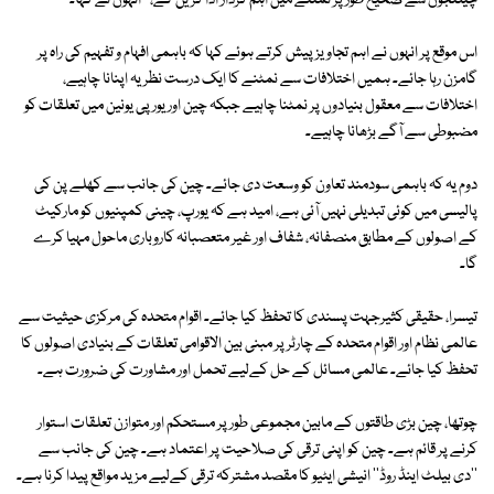
چیلنجوں سے صحیح طور پر نمٹنے میں اہم کردار ادا کریں گے،'' انہوں نے کہا۔
اس موقع پر انہوں نے اہم تجاویز پیش کرتے ہوئے کہا کہ باہمی افہام و تفہیم کی راہ پر
گامزن رہا جائے۔ ہمیں اختلافات سے نمٹنے کا ایک درست نظریہ اپنانا چاہیے،
اختلافات سے معقول بنیادوں پر نمٹنا چاہیے جبکہ چین اور یورپی یونین میں تعلقات کو
مضبوطی سے آگے بڑھانا چاہیے۔
دوم یہ کہ باہمی سودمند تعاون کو وسعت دی جائے۔ چین کی جانب سے کھلے پن کی
پالیسی میں کوئی تبدیلی نہیں آئی ہے، امید ہے کہ یورپ، چینی کمپنیوں کو مارکیٹ
کے اصولوں کے مطابق منصفانہ، شفاف اور غیر متعصبانہ کاروباری ماحول مہیا کرے
گا۔
تیسرا، حقیقی کثیرجہت پسندی کا تحفظ کیا جائے۔ اقوام متحدہ کی مرکزی حیثیت سے
عالمی نظام اور اقوام متحدہ کے چارٹر پر مبنی بین الاقوامی تعلقات کے بنیادی اصولوں کا
تحفظ کیا جائے۔ عالمی مسائل کے حل کےلیے تحمل اور مشاورت کی ضرورت ہے۔
چوتھا، چین بڑی طاقتوں کے مابین مجموعی طور پر مستحکم اور متوازن تعلقات استوار
کرنے پر قائم ہے۔ چین کو اپنی ترقی کی صلاحیت پر اعتماد ہے۔ چین کی جانب سے
''دی بیلٹ اینڈ روڈ'' انیشی ایٹیو کا مقصد مشترکہ ترقی کےلیے مزید مواقع پیدا کرنا ہے۔