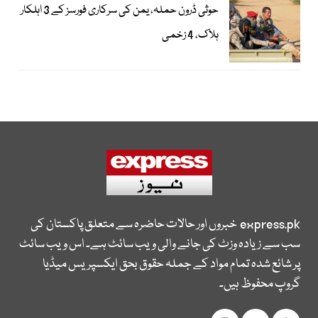
حوثی ڈرون حملہ، یمن کی سرکاری فورسز کے 3 اہلکار
ہلاک، 4 زخمی
express.pk
خبروں اور حالات حاضرہ سے متعلق پاکستان کی
سب سے زیادہ وزٹ کی جانے والی ویب سائٹ ہے۔ اس ویب سائٹ
پر شائع شدہ تمام مواد کے جملہ حقوق بحق ایکسپریس میڈیا
گروپ محفوظ ہیں۔