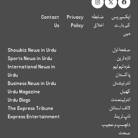
ایکسپریس
ضابطہ
Privacy
Contact
کے بارے
اخلاق
Policy
Us
میں
صفحۂ اول
Showbiz News in Urdu
تازہ ترین
Sports News in Urdu
غزہ لہو لہو
International News in
پاکستان
Urdu
انٹر نیشنل
Business News in Urdu
کھیل
Urdu Magazine
انٹرٹینمنٹ
Urdu Blogs
لائف اسٹائل
The Express Tribune
ٹاپ ٹرینڈ
Express Entertainment
دلچسپ و عجیب
صحت