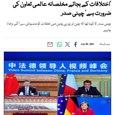
’اختلافات کے بجائے مخلصانہ عالمی تعاون کی
ضرورت ہے‘ چینی صدر
چینی صدر کا کہنا تھا کہ چین اور یورپی یونین میں تعلقات کو مضبوطی سے آگے بڑھانا
چاہیے
ویب ڈیسک
July 06, 2021