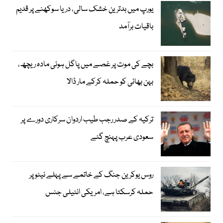
یورپ میں بدترین خشک سالی، دریا سوکھنے پر قدیم
باقیات برآمد
بچے کی موت پر غصے میں پاگل ہوئی مادہ ریچھ،
بہن بھائی کو حملہ کرکے مار ڈالا
ترکیہ کے صدر رجب طیب اردوان سرکاری دورے پر
سعودی عرب پہنچ گئے
روس یوکرین جنگ کے خاتمے سے پہلے نیٹو پر
حملہ کرسکتا ہے، امریکی انٹیلی جنس