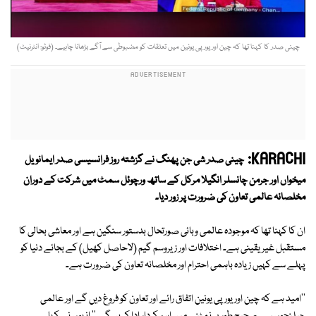
چینی صدر کا کہنا تھا کہ چین اور یورپی یونین میں تعلقات کو مضبوطی سے آگے بڑھانا چاہیے۔ (فوٹو: انٹرنیٹ)
KARACHI:
چینی صدر شی جن پھنگ نے گزشتہ روز فرانسیسی صدر ایمانویل
میخواں اور جرمن چانسلر انگیلا مرکل کے ساتھ ورچوئل سمٹ میں شرکت کے دوران
مخلصانہ عالمی تعاون کی ضرورت پر زور دیا۔
ان کا کہنا تھا کہ موجودہ عالمی وبائی صورتحال بدستور سنگین ہے اور معاشی بحالی کا
مستقبل غیر یقینی ہے۔ اختلافات اور زیروسم گیم (لاحاصل کھیل) کے بجائے دنیا کو
پہلے سے کہیں زیادہ باہمی احترام اور مخلصانہ تعاون کی ضرورت ہے۔
''امید ہے کہ چین اور یورپی یونین اتفاق رائے اور تعاون کو فروغ دیں گے اور عالمی