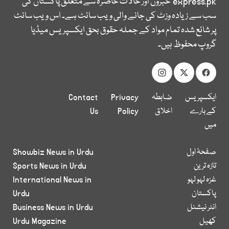
express.pk
خبروں اور حالات حاضرہ سے متعلق پاکستان کی
سب سے زیادہ وزٹ کی جانے والی ویب سائٹ ہے۔ اس ویب سائٹ
پر شائع شدہ تمام مواد کے جملہ حقوق بحق ایکسپریس میڈیا
گروپ محفوظ ہیں۔
ایکسپریس
ضابطہ
Privacy
Contact
کے بارے
اخلاق
Policy
Us
میں
صفحۂ اول
Showbiz News in Urdu
تازہ ترین
Sports News in Urdu
غزہ لہو لہو
International News in
پاکستان
Urdu
انٹر نیشنل
Business News in Urdu
کھیل
Urdu Magazine