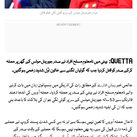
صدر جوینیئل موئس کے سر پر گولی لگی، فوٹو: فائل
QUETTA:
ہیٹی میں نامعلوم مسلح افراد نے صدر جووینل موئس کے گھر پر حملہ
کرکے صدر کو قتل کردیا جب کہ گولیاں لگنے سے خاتون اوّل شدید زخمی ہوگئیں۔
عالمی خبر رساں ادارے کے مطابق رات کی تاریکی میں ہسپانوی زبان میں بات کرنے
والے نامعلوم مسلح افراد نے ہیٹی کے صدر پر حملہ کردیا۔ حملہ آوروں کی اندھا دھند
فائرنگ سے 53 سالہ جووینل موئس کے سر پر گولی لگی جو ان کی ہلاکت کا باعث بنی
جب کہ ان کی اہلیہ شدید زخمی ہوگئیں۔
تاحال حملہ آوروں کا تعین نہیں ہوسکا ہے اور نہ ہی کسی شدت پسند گروپ نے حملے
کی ذمہ داری قبول کی ہے۔ یہ بھی معلوم نہیں ہوسکا کہ حملے کے وقت صدر کے
سیکیورٹی اہلکار کہاں تھے اور حملہ آور اتنی آسانی سے کیسے گھر میں داخل ہوگئے۔