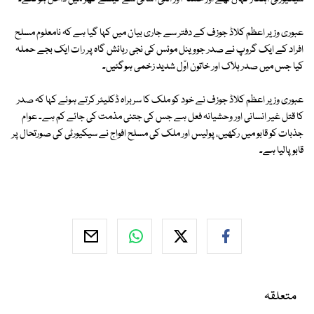
عبوری وزیر اعظم کلاڈ جوزف کے دفتر سے جاری بیان میں کہا گیا ہے کہ نامعلوم مسلح
افراد کے ایک گروپ نے صدر جووینل موئس کی نجی رہائش گاہ پر رات ایک بجے حملہ
کیا جس میں صدر ہلاک اور خاتون اوّل شدید زخمی ہوگئیں۔
عبوری وزیر اعظم کلاڈ جوزف نے خود کو ملک کا سربراہ ڈکلیئر کرتے ہوئے کہا کہ صدر
کا قتل غیر انسانی اور وحشیانہ فعل ہے جس کی جتنی مذمت کی جائے کم ہے۔ عوام
جذبات کو قابو میں رکھیں، پولیس اور ملک کی مسلح افواج نے سیکیورٹی کی صورتحال پر
قابو پالیا ہے۔
متعلقہ