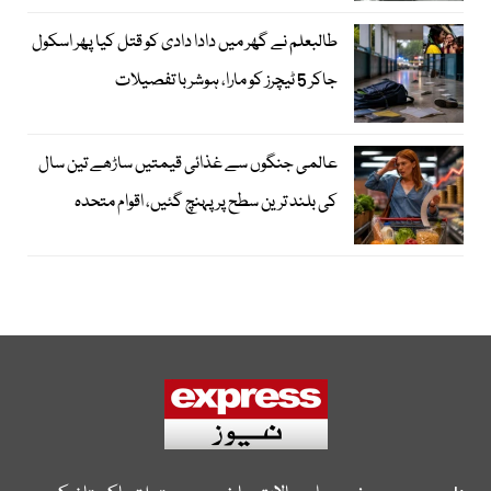
طالبعلم نے گھر میں دادا دادی کو قتل کیا پھر اسکول
جاکر 5 ٹیچرز کو مارا، ہوشربا تفصیلات
عالمی جنگوں سے غذائی قیمتیں ساڑھے تین سال
کی بلند ترین سطح پر پہنچ گئیں، اقوام متحدہ