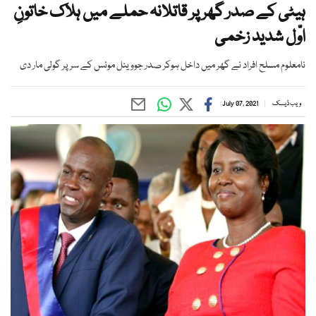
ہیٹی کے صدر گھر پر قاتلانہ حملے میں ہلاک خاتونِ
اوّل شدید زخمی
نامعلوم مسلح افراد نے گھر میں داخل ہوکر صدر جووینل موئس کے سر پر گولی مار دی
ویب ڈیسک
July 07, 2021