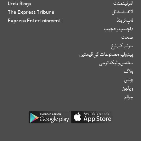
انٹرٹینمنٹ
Urdu Blogs
لائف اسٹائل
The Express Tribune
ٹاپ ٹرینڈ
Express Entertainment
دلچسپ و عجیب
صحت
سونے کے نرخ
پیٹرولیم مصنوعات کی قیمتیں
سائنس و ٹیکنالوجی
بلاگ
بزنس
ویڈیوز
جرائم