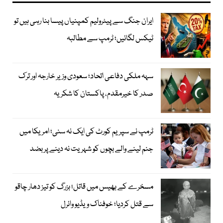
ایران جنگ سے پیٹرولیم کمپنیاں پیسا بنا رہی ہیں تو
ٹیکس لگائیں؛ ٹرمپ سے مطالبہ
سہہ ملکی دفاعی اتحاد؛ سعودی وزیر خارجہ اور ترک
صدر کا خیرمقدم، پاکستان کا شکریہ
ٹرمپ نے سپریم کورٹ کی ایک نہ سنی؛ امریکا میں
جنم لینے والے بچوں کو شہریت نہ دینے پر بضد
مسخرے کے بھیس میں قاتل؛ بزرگ کو تیز دھار چاقو
سے قتل کردیا؛ خوفناک ویڈیو وائرل