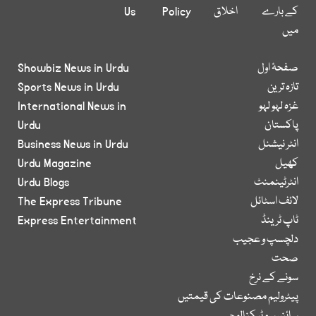
کے بارے
اخلاق
Policy
Us
میں
صفحۂ اول
Showbiz News in Urdu
تازہ ترین
Sports News in Urdu
غزہ لہو لہو
International News in
پاکستان
Urdu
انٹر نیشنل
Business News in Urdu
کھیل
Urdu Magazine
انٹرٹینمنٹ
Urdu Blogs
لائف اسٹائل
The Express Tribune
ٹاپ ٹرینڈ
Express Entertainment
دلچسپ و عجیب
صحت
سونے کے نرخ
پیٹرولیم مصنوعات کی قیمتیں