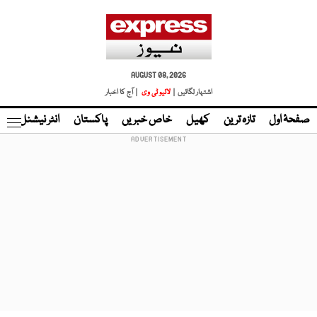
AUGUST 08, 2026
اشتہار لگائیں |
لائیو ٹی وی
| آج کا اخبار
صفحۂ اول
تازہ ترین
کھیل
خاص خبریں
پاکستان
انٹر نیشنل
ٹا