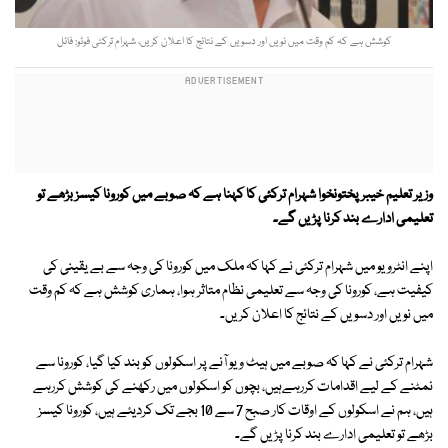
کوشش ہے کہ کم وقت میں نویں اور دسویں کے نتائج کا اعلان کریں، شہرام ترکئی فوٹو: فائل
وزیر تعلیم خیبرپختونخوا شہرام ترکئی کا کہنا ہے کہ صوبے میں کورونا کیسز بڑھے تو
تعلیمی ادارے بند کرنا پڑیں گے۔
اپنے انٹرویو میں شہرام ترکئی نے کہا کہ ملک میں کورونا کی وجہ سے بے یقینی کی
کیفیت ہے، کورونا کی وجہ سے تعلیمی نظام متاثر ہوا، ہماری کوشش ہے کہ کم وقت
میں نویں اور دسویں کے نتائج کا اعلان کریں۔
شہرام ترکئی نے کہا کہ صوبے میں ہیٹ ویو آنے پر اسکولوں کو بند کیا گیا، کورونا سے
نمٹنے کے لیے اقدامات کررہےہیں، بچوں کو اسکولوں میں رکھنے کی کوشش کررہے
ہیں، ہم نے اسکولوں کے اوقات کار صبح 7 سے 10 بجے تک کردیئے ہیں، کورونا کیسز
بڑھے تو تعلیمی ادارے بند کرنا پڑیں گے۔