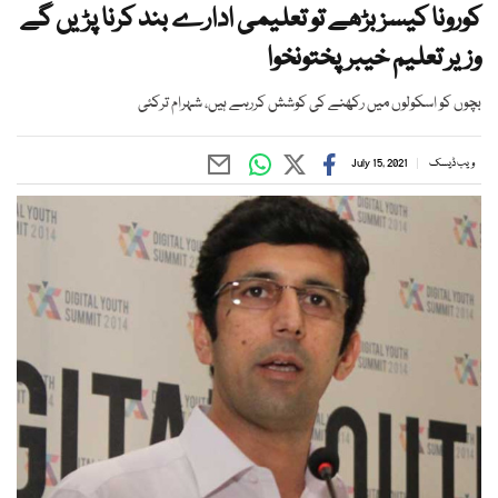
کورونا کیسز بڑھے تو تعلیمی ادارے بند کرنا پڑیں گے
وزیر تعلیم خیبرپختونخوا
بچوں کو اسکولوں میں رکھنے کی کوشش کررہے ہیں، شہرام ترکئی
ویب ڈیسک
July 15, 2021