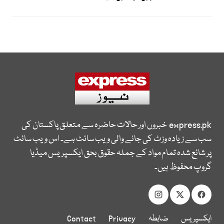
express.pk
خبروں اور حالات حاضرہ سے متعلق پاکستان کی
سب سے زیادہ وزٹ کی جانے والی ویب سائٹ ہے۔ اس ویب سائٹ
پر شائع شدہ تمام مواد کے جملہ حقوق بحق ایکسپریس میڈیا
گروپ محفوظ ہیں۔
ایکسپریس
ضابطہ
Privacy
Contact