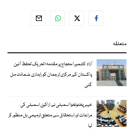
متعلقہ
آزاد کشمیر احتجاج پر مقدمہ؛ تحریک تحفظ آئین
پاکستان کے مرکزی ترجمان کو راہداری ضمانت مل
گئی
خیبرپختونخوا اسمبلی نے اراکینِ اسمبلی کی
مراعات اور استحقاق سے متعلق ترمیمی بل منظور کر
لیا