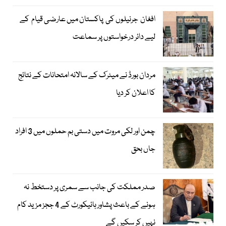
افغان جرنیلوں کی پاکستان میں عارضی قیام کے
لیے دائر درخواستوں پر سماعت
مردان بورڈ نے میٹرک کے سالانہ امتحانات کے نتائج
کا اعلان کر دیا
چمن اور لکی مروت میں دستی بم حملوں میں 3 افراد
جاں بحق
صدر مملکت کی جانب سے سمری پر دستخط نہ
ہونے کے باعث پشاور ہائیکورٹ کے 4 ججز مزید کام
نہیں کر سکیں گے