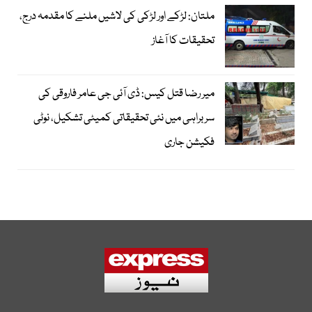
ملتان: لڑکے اور لڑکی کی لاشیں ملنے کا مقدمہ درج،
تحقیقات کا آغاز
میر رضا قتل کیس: ڈی آئی جی عامر فاروقی کی
سربراہی میں نئی تحقیقاتی کمیٹی تشکیل، نوٹی
فکیشن جاری