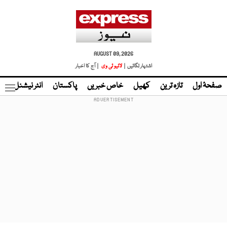
AUGUST 09, 2026
اشتہار لگائیں |
لائیو ٹی وی
| آج کا اخبار
صفحۂ اول
تازہ ترین
کھیل
خاص خبریں
پاکستان
انٹر نیشنل
ٹا