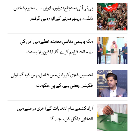
پی ٹی آئی احتجاج؛ دونوں بازوؤں سے محروم شخص
ڈنڈے و پتھر مارنے کے الزام میں گرفتار
مکہ باہمی دفاعی معاہدہ خطے میں امن کی
ضمانت فراہم کرے گا، اراکین پارلیمنٹ
تحصیل غازی کو وفاق میں شامل نہیں کیا گیا نوٹی
فکیشن جعلی ہے، کے پی حکومت
آزاد کشمیر عام انتخابات کے آخری مرحلے میں
انتخابی دنگل کل سجے گا