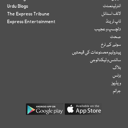
انٹرٹینمنٹ
Urdu Blogs
لائف اسٹائل
The Express Tribune
ٹاپ ٹرینڈ
Express Entertainment
دلچسپ و عجیب
صحت
سونے کے نرخ
پیٹرولیم مصنوعات کی قیمتیں
سائنس و ٹیکنالوجی
بلاگ
بزنس
ویڈیوز
جرائم