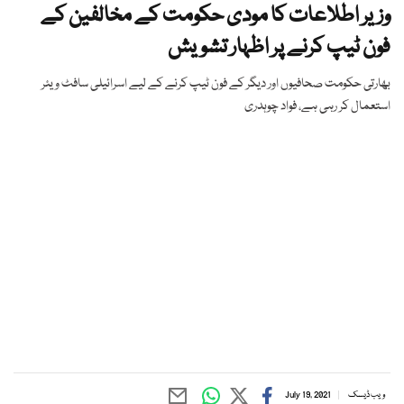
وزیر اطلاعات کا مودی حکومت کے مخالفین کے
فون ٹیپ کرنے پر اظہار تشویش
بھارتی حکومت صحافیوں اور دیگر کے فون ٹیپ کرنے کے لیے اسرائیلی سافٹ ویئر
استعمال کر رہی ہے، فواد چوہدری
ویب ڈیسک
July 19, 2021