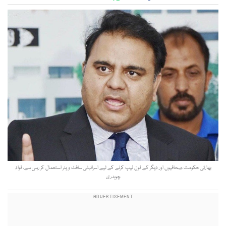
بھارتی حکومت صحافیوں اور دیگر کے فون ٹیپ کرنے کے لیے اسرائیلی سافٹ ویئر استعمال کر رہی ہے، فواد
چوہدری