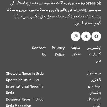
express.pk
خبروں اور حالات حاضرہ سے متعلق پاکستان کی
سب سے زیادہ وزٹ کی جانے والی ویب سائٹ ہے۔ اس ویب سائٹ
پر شائع شدہ تمام مواد کے جملہ حقوق بحق ایکسپریس میڈیا
گروپ محفوظ ہیں۔
ایکسپریس
ضابطہ
Privacy
Contact
کے بارے
اخلاق
Policy
Us
میں
صفحۂ اول
Showbiz News in Urdu
تازہ ترین
Sports News in Urdu
غزہ لہو لہو
International News in
پاکستان
Urdu
انٹر نیشنل
Business News in Urdu
کھیل
Urdu Magazine