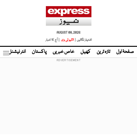
AUGUST 08, 2026
اشتہار لگائیں |
لائیو ٹی وی
| آج کا اخبار
صفحۂ اول
تازہ ترین
کھیل
خاص خبریں
پاکستان
انٹر نیشنل
ٹا