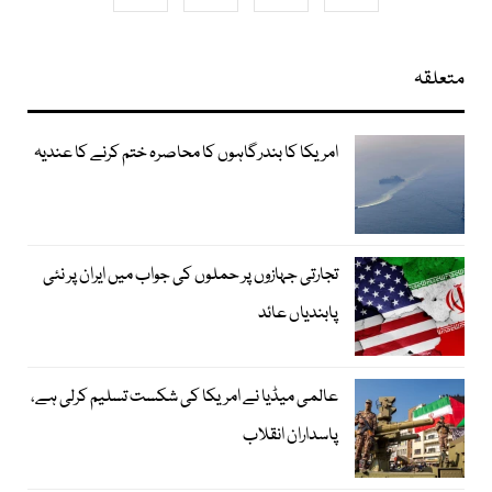
متعلقہ
امریکا کا بندرگاہوں کا محاصرہ ختم کرنے کا عندیہ
تجارتی جہازوں پر حملوں کی جواب میں ایران پر نئی
پابندیاں عائد
عالمی میڈیا نے امریکا کی شکست تسلیم کرلی ہے،
پاسداران انقلاب