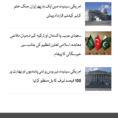
امریکی سینیٹ میں ایک بار پھر ایران جنگ ختم
کرنے کیلئے قرارداد پیش
سعودی عرب، پاکستان اور ترکیہ کے درمیان دفاعی
معاہدہ، اسلامی تعاون تنظیم کی جانب سے
خیرسگالی کا پیغام
امریکی سینیٹ نے روس پر نئی پابندیوں اور بھارت پر
100 فیصد ٹیرف کا بل منظور کرلیا