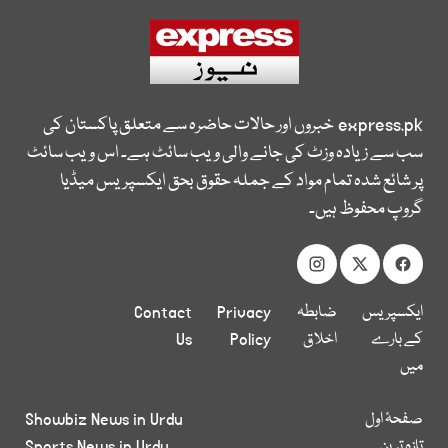
express.pk
خبروں اور حالات حاضرہ سے متعلق پاکستان کی
سب سے زیادہ وزٹ کی جانے والی ویب سائٹ ہے۔ اس ویب سائٹ
پر شائع شدہ تمام مواد کے جملہ حقوق بحق ایکسپریس میڈیا
گروپ محفوظ ہیں۔
ایکسپریس
ضابطہ
Privacy
Contact
کے بارے
اخلاق
Policy
Us
میں
صفحۂ اول
Showbiz News in Urdu
تازہ ترین
Sports News in Urdu