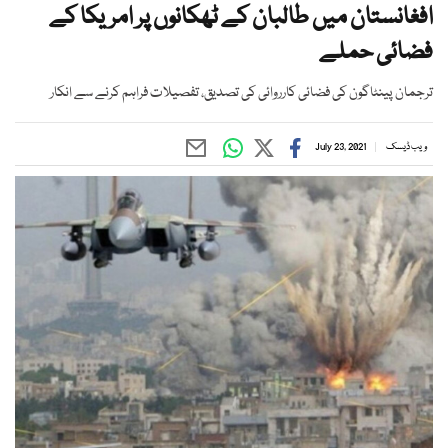
افغانستان میں طالبان کے ٹھکانوں پر امریکا کے
فضائی حملے
ترجمان پینٹاگون کی فضائی کارروائی کی تصدیق، تفصیلات فراہم کرنے سے انکار
ویب ڈیسک
July 23, 2021