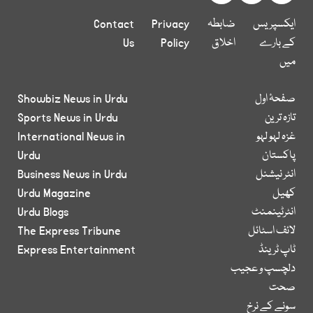
ایکسپریس
ضابطہ
Privacy
Contact
کے بارے
اخلاق
Policy
Us
میں
صفحۂ اول
Showbiz News in Urdu
تازہ ترین
Sports News in Urdu
غزہ لہو لہو
International News in
پاکستان
Urdu
انٹر نیشنل
Business News in Urdu
کھیل
Urdu Magazine
انٹرٹینمنٹ
Urdu Blogs
لائف اسٹائل
The Express Tribune
ٹاپ ٹرینڈ
Express Entertainment
دلچسپ و عجیب
صحت
سونے کے نرخ