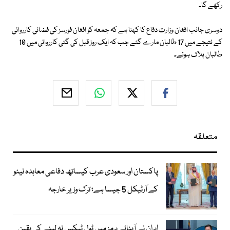
رکھے گا۔
دوسری جانب افغان وزارت دفاع کا کہنا ہے کہ جمعہ کو افغان فورسز کی فضائی کارروائی
کے نتیجے میں 17 طالبان مارے گئے جب کہ ایک روز قبل کی گئی کارروائی میں 10
طالبان ہلاک ہوئے۔
متعلقہ
پاکستان اور سعودی عرب کیساتھ دفاعی معاہدہ نیٹو
کے آرٹیکل 5 جیسا ہے؛ ترک وزیر خارجہ
ایران نے آبنائے ہرمز میں ٹول ٹیکس نہ لینے کی یقین