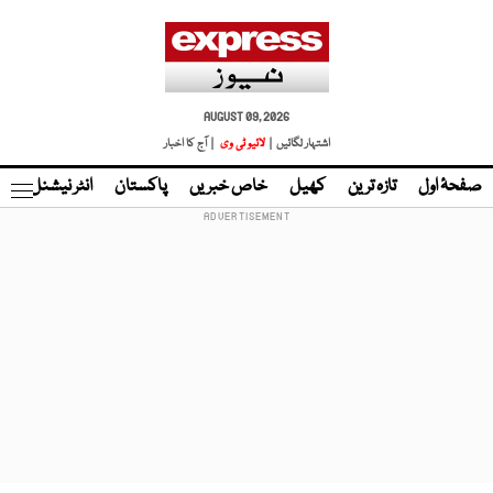
AUGUST 09, 2026
اشتہار لگائیں |
لائیو ٹی وی
| آج کا اخبار
صفحۂ اول
تازہ ترین
کھیل
خاص خبریں
پاکستان
انٹر نیشنل
ٹا