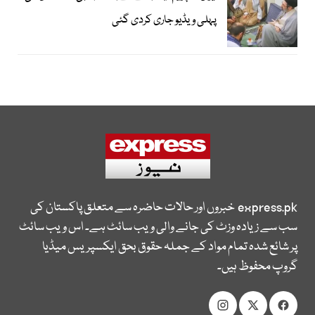
پہلی ویڈیو جاری کردی گئی
express.pk
خبروں اور حالات حاضرہ سے متعلق پاکستان کی
سب سے زیادہ وزٹ کی جانے والی ویب سائٹ ہے۔ اس ویب سائٹ
پر شائع شدہ تمام مواد کے جملہ حقوق بحق ایکسپریس میڈیا
گروپ محفوظ ہیں۔