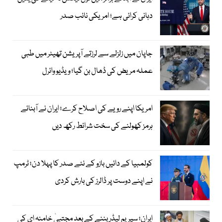
دہانی کرائی ہے؛ امریکی نائب صدر
جاپان میں زلزلے سے لرزتے آپریشن تھیٹر میں طبی
عملہ مریض کی ڈھال بن گیا؛ ویڈیو وائرل
امریکا اپنے رویے کی اصلاح کرے؛ ایران نے آبنائے
ہرمز کھولنے کی سخت شرائط رکھ دیں
کولمبیا کے دائیں بازو کے نئے صدر کا پہلا دن؛ ٹرمپ
نے اپنے دوست پر ڈالرز کی بارش کردی
ایران؛ سپریم لیڈر بننے کے بعد مجتبیٰ خامنہ ای کی