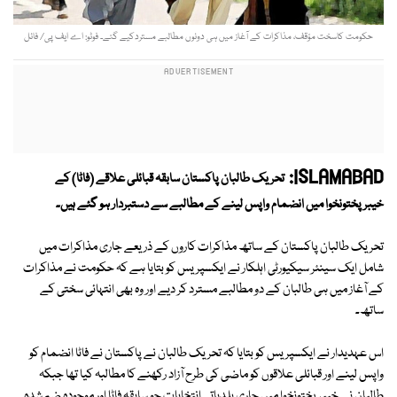
حکومت کاسخت مؤقف، مذاکرات کے آغاز میں ہی دونوں مطالبے مستردکیے گئے۔ فوٹو: اے ایف پی/ فائل
ISLAMABAD:
تحریک طالبان پاکستان سابقہ قبائلی علاقے (فاٹا) کے
خیبرپختونخوا میں انضمام واپس لینے کے مطالبے سے دستبردار ہو گئے ہیں۔
تحریک طالبان پاکستان کے ساتھ مذاکرات کاروں کے ذریعے جاری مذاکرات میں
شامل ایک سینئر سیکیورٹی اہلکار نے ایکسپریس کو بتایا ہے کہ حکومت نے مذاکرات
کے آغاز میں ہی طالبان کے دو مطالبے مسترد کر دیے اور وہ بھی انتہائی سختی کے
ساتھ۔
اس عہدیدار نے ایکسپریس کو بتایا کہ تحریک طالبان نے پاکستان نے فاٹا انضمام کو
واپس لینے اور قبائلی علاقوں کو ماضی کی طرح آزاد رکھنے کا مطالبہ کیا تھا جبکہ
طالبان نے خیبرپختونخوا میں جاری بلدیاتی انتخابات جو سابقہ فاٹا اور موجودہ ضم شدہ