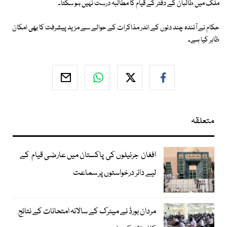
ملک میں طالبان کے دفتر کے قیام کا مطالبہ درست نہیں ہو سکتا۔
حکام نے آئندہ چند دنوں کے اندر مذاکرات کے حوالے سے مزید پیشرفت کا بھی امکان
ظاہر کیا ہے۔
متعلقہ
افغان جرنیلوں کی پاکستان میں عارضی قیام کے
لیے دائر درخواستوں پر سماعت
مردان بورڈ نے میٹرک کے سالانہ امتحانات کے نتائج