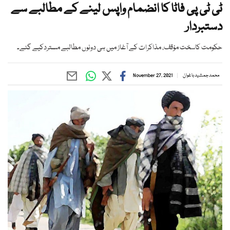
ٹی ٹی پی فاٹا کا انضمام واپس لینے کے مطالبے سے
دستبردار
حکومت کاسخت مؤقف، مذاکرات کے آغاز میں ہی دونوں مطالبے مستردکیے گئے۔
محمد جمشید باغوان
November 27, 2021