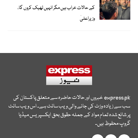
کے حالات خراب ہیں مگر انہیں ٹھیک کروں گا،
وزیراعلیٰ
express.pk
خبروں اور حالات حاضرہ سے متعلق پاکستان کی
سب سے زیادہ وزٹ کی جانے والی ویب سائٹ ہے۔ اس ویب سائٹ
پر شائع شدہ تمام مواد کے جملہ حقوق بحق ایکسپریس میڈیا
گروپ محفوظ ہیں۔