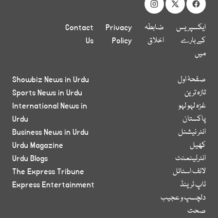
ایکسپریس
ضابطہ
Privacy
Contact
کے بارے
اخلاق
Policy
Us
میں
صفحۂ اول
Showbiz News in Urdu
تازہ ترین
Sports News in Urdu
غزہ لہو لہو
International News in
پاکستان
Urdu
انٹر نیشنل
Business News in Urdu
کھیل
Urdu Magazine
انٹرٹینمنٹ
Urdu Blogs
لائف اسٹائل
The Express Tribune
ٹاپ ٹرینڈ
Express Entertainment
دلچسپ و عجیب
صحت