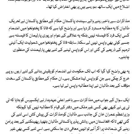
اضلاع میں ایک ساتھ ہو رہے ہیں پر بھی اعتراض کیا تھا۔
مذاکرات سے باخبر رہنے والے سینئت پاکستان حکام کے مطابق پاکستان نے تحریک
طالبان کا یہ مطالبہ مسترد کر دیا ہے اور واضح کیا ہے کہ فاٹا کا پختونخوا میں انضمام
کسی ایک فرد کا فیصلہ نہیں بلکہ یہ علاقے کے عوام اور پوری پارلیمان کا فیصلہ ہے
جسے کوئی بھی واپس نہیں لے سکتا، سابقہ فاٹا کی پختونخوا میں شمولیت ایک آئینی
ترمیم کے ذریعے کی گئی اور اس کو واپس لینے کے لئے بھی پارلیمنٹ کی منظوری
چاہئے۔
یہ بھی واضح کیا گیا کہ اب تک حکومت نے انضمام کو یقینی بنانے کے لئے اربوں روپے
خرچ کر چکی ہے جن کو واپس لینا مشکل ہے۔ ان حکام کے مطابق پاکستان کے سخت
مؤقف کے بعد طالبان نے اپنا مطالبہ واپس لے لیا ہے۔
ایک سوال کے جواب میں مذاکرات سے باخبر اعلیٰ عہدیدار نے ایکسپرس کو بتایا کہ ٹی
ٹی پی نے کبھی بھی کسی غیر ملک میں دفتر کے قیام کا مطالبہ نہیں کیا کیونکہ
وزیراعظم عمران خان کی جانب سے طالبان کو مذاکرات کی پیش کش اسی لئے کی
گئی تھی تاکہ افغانستان میں رہائش پذیر پاکستانی طالبان ہتھیار پھینکنے کے بعد پرامن
رہنے کی ضمانت پر اگر آئے تو انہیں معافی دی جا سکتی ہے، اسی لئے کسی بھی غیر