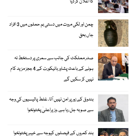
کا اعلان کر دیا
چمن اور لکی مروت میں دستی بم حملوں میں 3 افراد
جاں بحق
صدر مملکت کی جانب سے سمری پر دستخط نہ
ہونے کے باعث پشاور ہائیکورٹ کے 4 ججز مزید کام
نہیں کر سکیں گے
بندوق کے زور پر امن نہیں آتا، غلط پالیسیوں کی وجہ
سے صوبہ جل رہا ہے، وزیراعلیٰ پختونخوا
بند کمروں کے فیصلوں کیوجہ سے خیبرپختونخوا