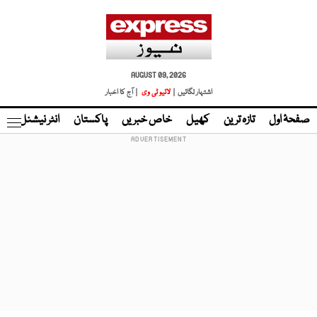
AUGUST 09, 2026
اشتہار لگائیں |
لائیو ٹی وی
| آج کا اخبار
صفحۂ اول
تازہ ترین
کھیل
خاص خبریں
پاکستان
انٹر نیشنل
ٹا