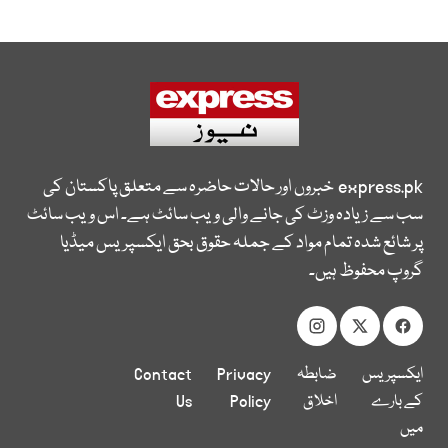
express.pk
خبروں اور حالات حاضرہ سے متعلق پاکستان کی
سب سے زیادہ وزٹ کی جانے والی ویب سائٹ ہے۔ اس ویب سائٹ
پر شائع شدہ تمام مواد کے جملہ حقوق بحق ایکسپریس میڈیا
گروپ محفوظ ہیں۔
ایکسپریس
ضابطہ
Privacy
Contact
کے بارے
اخلاق
Policy
Us
میں