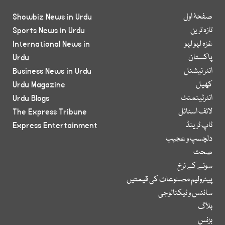
صفحۂ اول
Showbiz News in Urdu
تازہ ترین
Sports News in Urdu
غزہ لہو لہو
International News in
پاکستان
Urdu
انٹر نیشنل
Business News in Urdu
کھیل
Urdu Magazine
انٹرٹینمنٹ
Urdu Blogs
لائف اسٹائل
The Express Tribune
ٹاپ ٹرینڈ
Express Entertainment
دلچسپ و عجیب
صحت
سونے کے نرخ
پیٹرولیم مصنوعات کی قیمتیں
سائنس و ٹیکنالوجی
بلاگ
بزنس