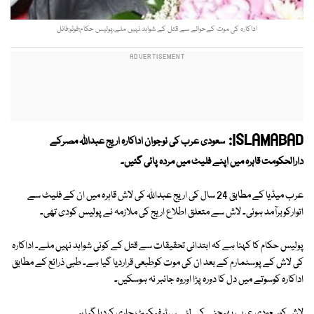
اداکارہ کی موت کےحوالے سے قتل کے شواہد نہیں ملے،پولیس حکام:فوٹو:فائل
ISLAMABAD:
سعودی عرب کی نوجوان اداکارہ اریج عبداللہ مصرکے
دارالحکومت قاہرہ میں اپنے فلیٹ میں مردہ پائی گئیں۔
عرب میڈیا کے مطابق 24 سال کی اریج عبداللہ کی لاش قاہرہ میں ان کے فلیٹ سے
اتوارکوبرآمد ہوئی۔ لاش سے متعلق اطلاع اریج کی ملازمہ نے پولیس کودی تھی۔
پولیس حکام کا کہنا ہے کہ ابتدائی تحقیقات سے قتل کے کوئی شواہد نہیں ملے۔ اداکارہ
کی لاش کے پوسٹمارم کے بعد ان کی موت کوطبعی قراردیا گیا ہے۔ طبی ذرائع کے مطابق
اداکارہ کوسوتے میں دل کا دورہ پڑا اوروہ جانبر نہ ہوسکیں۔
لاش کوسعودی عرب بھیجنے کے لئے سرٹیفیکیٹ جاری کردیا گیا ہے۔