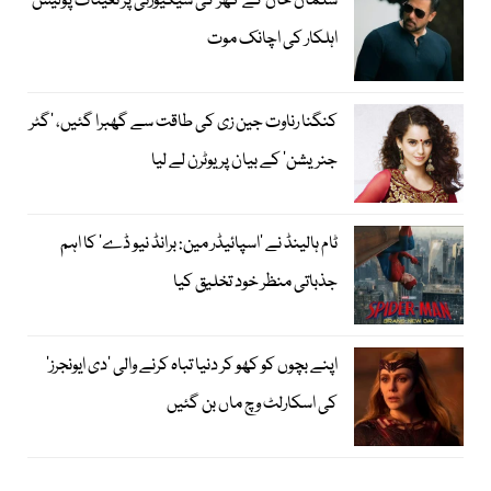
سلمان خان کے گھر کی سیکیورٹی پر تعینات پولیس
اہلکار کی اچانک موت
کنگنا رناوت جین زی کی طاقت سے گھبرا گئیں، ’گٹر
جنریشن‘ کے بیان پر یوٹرن لے لیا
ٹام ہالینڈ نے ’اسپائیڈر مین: برانڈ نیو ڈے‘ کا اہم
جذباتی منظر خود تخلیق کیا
اپنے بچوں کو کھو کر دنیا تباہ کرنے والی ’دی ایونجرز‘
کی اسکارلٹ وچ ماں بن گئیں