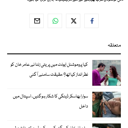
متعلقہ
کیا پروموشنل ایونٹ میں پریتی زنٹا نے عامر خان کو
نظر انداز کیا تھا؟ حقیقت سامنے آگئی
سوارا بھاسکر ڈینگی کا شکار ہوگئیں، اسپتال میں
داخل