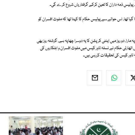
ولیس ذمہ داران کا تعین کرکے گرفتاریاں شروع کرے گی۔
ا تھا، اس حوالے سے پولیس حکام کا کہنا تھا کہ ملوث افسران کو
ارا، دو روز میں اینٹی کرپشن کا یہ دوسرا چھاپہ ہے، گزشتہ روز بھی
تھارٹی حکام نے نسلہ ٹاور کیس میں ملوث افسران و اہلکاروں کی
 ٹاور کیس کی تحقیقات کررہی ہیں۔