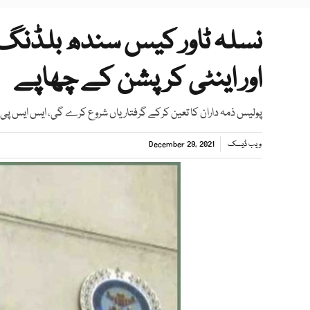
نسلہ ٹاور کیس سندھ بلڈنگ ک
اور اینٹی کرپشن کے چھاپے
پولیس ذمہ داران کا تعین کرکے گرفتاریاں شروع کرے گی، ایس ایس پی
ویب ڈیسک
December 29, 2021