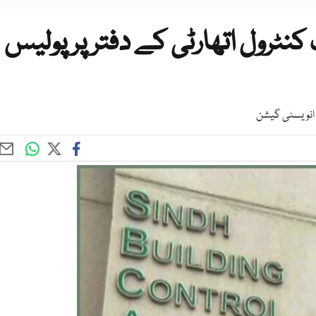
نٹرول اتھارٹی کے دفتر پر پولیس
 انویسٹی گیشن