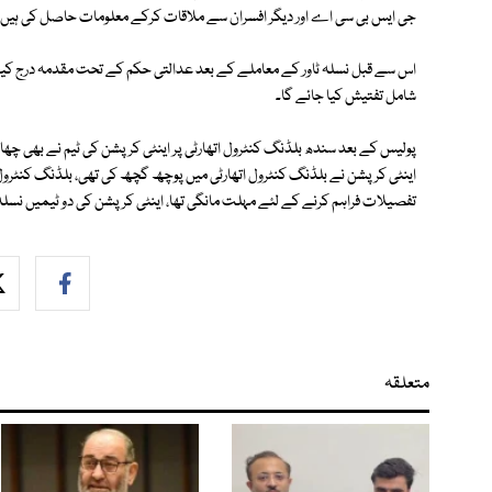
جی ایس بی سی اے اور دیگر افسران سے ملاقات کرکے معلومات حاصل کی ہیں، پ
اس سے قبل نسلہ ٹاور کے معاملے کے بعد عدالتی حکم کے تحت مقدمہ درج کیا گی
شامل تفتیش کیا جائے گا۔
پولیس کے بعد سندھ بلڈنگ کنٹرول اتھارٹی پر اینٹی کرپشن کی ٹیم نے بھی چھاپہ م
اینٹی کرپشن نے بلڈنگ کنٹرول اتھارٹی میں پوچھ گچھ کی تھی، بلڈنگ کنٹرول ا
تفصیلات فراہم کرنے کے لئے مہلت مانگی تھا، اینٹی کرپشن کی دو ٹیمیں نسلہ
متعلقہ