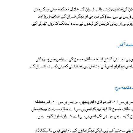
ٹاور کے بلڈنگ پلان کی منظوری دینے والے افسران کے خلاف محکمہ جاتی اور کریمنل
ی (ایس بی سی اے) کے ڈی جی اور دیگر افسران کے خلاف فیروز آباد
ولیس اور اینٹی کرپشن کی ٹیموں نے سندھ بلڈنگ کنٹرول اتھارٹی کے
امت آگئی
یس پی انویسٹی گیشن ایسٹ الطاف حسین کی سربراہی میں پانچ رکنی
س ایچ او اور ایس آئی او شامل ہیں، تحقیقاتی کمیٹی ذمے دار افسران کے
 مقدمہ درج
س بی سی اے کے مرکزی دفتر پہنچی، اور ایس بی سی اے کے متعلقہ
الطاف حسین کا کہنا تھا کہ ایس بی سی اے حکام سے بات چیت ہوئی
ن کررہے ہیں اور ابھی تک ایس بی سی اے افسران تعاون کررہے ہیں۔
ہیں دیگر اداروں کے نام بھی سامنے آئے ہیں، لیکن دیگر اداروں کے نام ابھی نہیں بتا سکتا، ڈی