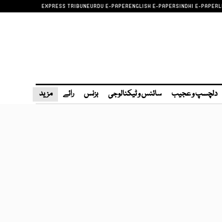
EXPRESS TRIBUNE
URDU E-PAPER
ENGLISH E-PAPER
SINDHI E-PAPER
L
دلچسپ و عجیب
سائنس و ٹیکنالوجی
بزنس
رائے
مزید