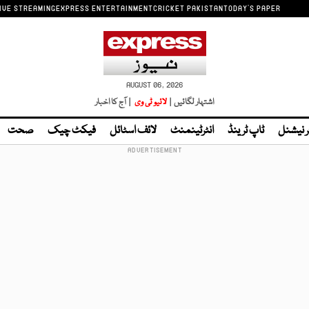
IVE STREAMING
EXPRESS ENTERTAINMENT
CRICKET PAKISTAN
TODAY'S PAPER
AUGUST 06, 2026
اشتہار لگائیں |
لائیو ٹی وی
| آج کا اخبار
ر نیشنل
ٹاپ ٹرینڈ
انٹرٹینمنٹ
لائف اسٹائل
فیکٹ چیک
صحت