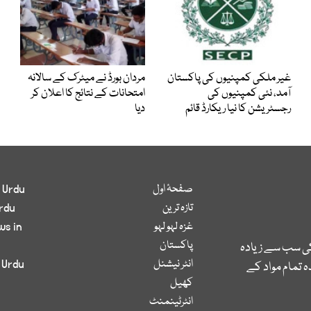
غیر ملکی کمپنیوں کی پاکستان
مردان بورڈ نے میٹرک کے سالانہ
آمد، نئی کمپنیوں کی
امتحانات کے نتائج کا اعلان کر
رجسٹریشن کا نیا ریکارڈ قائم
دیا
صفحۂ اول
 Urdu
تازہ ترین
rdu
غزہ لہو لہو
ws in
پاکستان
کی سب سے زیادہ
انٹر نیشنل
 Urdu
 تمام مواد کے
کھیل
انٹرٹینمنٹ