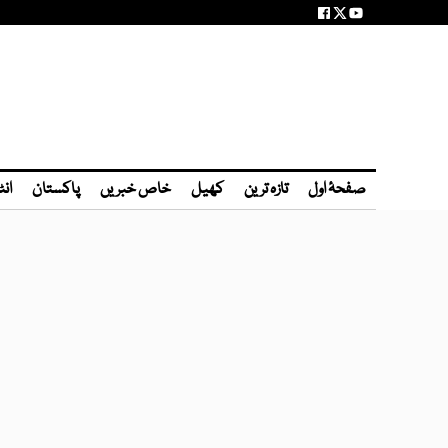
صفحۂ اول
تازہ ترین
کھیل
خاص خبریں
پاکستان
انٹ