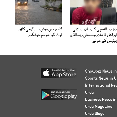
ڈیڑھ سالہ بچی کے ساتھ زیادتی
لاہور میں بارش سے گرمی کا زور
اور قتل کا ملزم جسمانی ریمانڈ پر
ٹوٹ گیا، موسم خوشگوار
پولیس کے حوالے
Showbiz News in
Sports News in U
International Ne
Urdu
Business News in
Urdu Magazine
Urdu Blogs