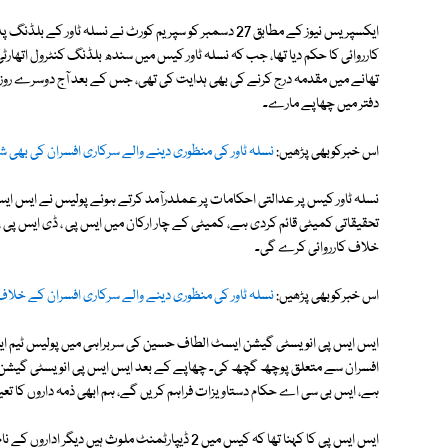
ایکسپریس نیوز کے مطابق 27 دسمبر کو سپریم کورٹ نے نسلہ 
کارروائی کا حکم دیا تھا، جب کہ نسلہ ٹاور کیس میں سندھ بلڈنگ کنٹرول اتھارٹ
تھانے میں مقدمہ درج کرنے کی بھی ہدایت کی تھی، جس کے بعد آج دوسرے روز پ
دفتر میں چھاپے مارے۔
اس خبرکوبھی پڑھیں:
نسلہ ٹاور کی منظوری دینے والے سرکاری افسران کی بھی ش
نسلہ ٹاور کیس پر عدالتی احکامات پر عملدرآمد کرتے ہوئے پولیس نے ایس ا
تحقیقاتی کمیٹی قائم کردی ہے، کمیٹی کے چار ارکان میں ایس پی ، ڈی ایس پی ، ای
خلاف کارروائی کرے گی۔
اس خبرکوبھی پڑھیں:
نسلہ ٹاور کی منظوری دینے والے سرکاری افسران کے خلاف
ایس ایس پی انویسٹی گیشن ایسٹ الطاف حسین کی سربراہی میں پولیس ٹیم ای
افسران سے متعلق پوچھ گچھ کی۔ چھاپے کے بعد ایس ایس پی انویسٹی گیشن 
ہے، ایس بی سی اے حکام دستاویزات فراہم کریں گے، ہم ابھی ذمہ داروں کا تعی
ایس ایس پی کا کہنا تھا کہ کیس میں 2 ڈیپارٹمنٹ ملوث 