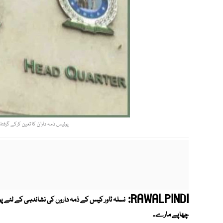
پولیس ذمہ داران کا تعین کرکے گرفتا
RAWALPINDI:
نسلہ ٹاور کیس کے ذمہ داروں کی نشاندہی کے لئے پو
چھاپے مارے۔