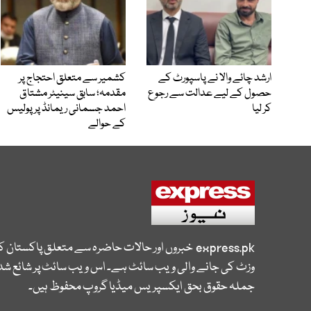
ارشد چائے والا نے پاسپورٹ کے
کشمیر سے متعلق احتجاج پر
حصول کے لیے عدالت سے رجوع
مقدمہ؛ سابق سینیٹر مشتاق
کر لیا
احمد جسمانی ریمانڈ پر پولیس
کے حوالے
express.pk
خبروں اور حالات حاضرہ سے متعلق پاکستان 
وزٹ کی جانے والی ویب سائٹ ہے۔ اس ویب سائٹ پر شائع شدہ
جملہ حقوق بحق ایکسپریس میڈیا گروپ محفوظ ہیں۔