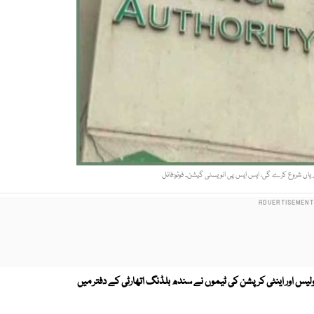
ریاں شروع کرے گی، ایس ایس پی انویسٹی گیشن۔ فوٹو:فائل
لیس اور اینٹی کرپشن کی ٹیموں نے سندھ بلڈنگ اتھارٹی کے دفتر میں