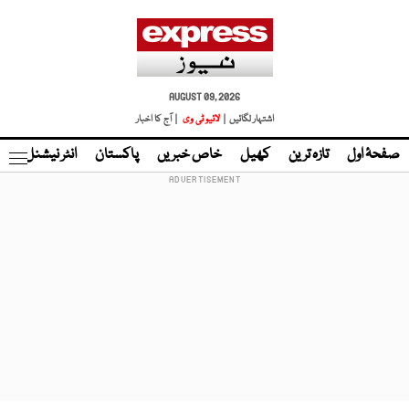
AUGUST 09, 2026
اشتہار لگائیں |
لائیو ٹی وی
| آج کا اخبار
صفحۂ اول
تازہ ترین
کھیل
خاص خبریں
پاکستان
انٹر نیشنل
ٹا