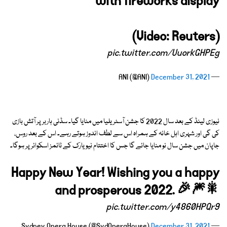
with fireworks display
(Video: Reuters)
pic.twitter.com/UuorkGHPEg
December 31, 2021
— ANI (@ANI)
نیوزی لینڈ کے بعد سال 2022 کا جشن آسٹریلیا میں منایا گیا۔ سڈنی ہاربر پر آتش بازی
کی گی اور شہری اہل خانہ کے ہمراہ اس سے لطف اندوز ہوتے رہے۔ اس کے بعد روس،
جاپان میں جشن سال نو منایا جائے گا جس کا اختتام نیویارک کے ٹائمز اسکوائر پر ہوگا۔
Happy New Year! Wishing you a happy
and prosperous 2022. 🎉🎆🎇
pic.twitter.com/y4860HPQr9
December 31, 2021
— Sydney Opera House (@SydOperaHouse)