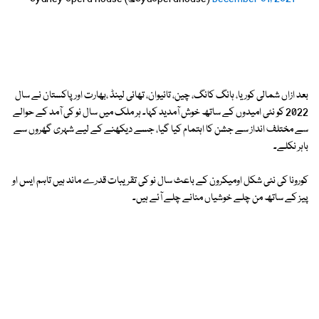
بعد ازاں شمالی کوریا، ہانگ کانگ، چین، تائیوان، تھائی لینڈ ،بھارت اور پاکستان نے سال
2022 کو نئی امیدوں کے ساتھ خوش آمدید کہا۔ ہر ملک میں سال نو کی آمد کے حوالے
سے مختلف انداز سے جشن کا اہتمام کیا گیا، جسے دیکھنے کے لیے شہری گھروں سے
باہر نکلے۔
کورونا کی نئی شکل اومیکرون کے باعث سال نو کی تقریبات قدرے ماند ہیں تاہم ایس او
پیز کے ساتھ من چلے خوشیاں منانے چلے آئے ہیں۔