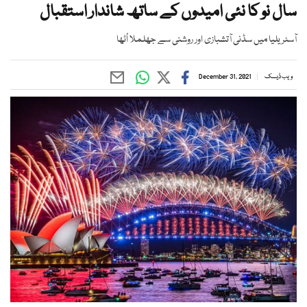
سال نو کا نئی امیدوں کے ساتھ شاندار استقبال
آسٹریلیا میں سڈنی آتشبازی اور روشنی سے جھلملا اُٹھا
ویب ڈیسک
December 31, 2021