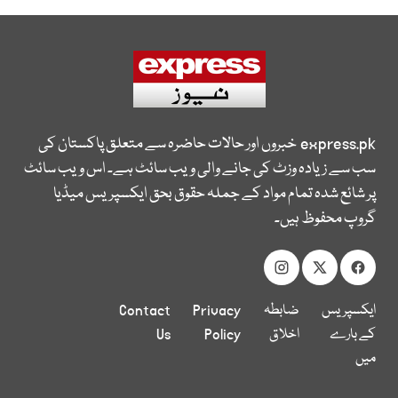
express.pk
خبروں اور حالات حاضرہ سے متعلق پاکستان کی
سب سے زیادہ وزٹ کی جانے والی ویب سائٹ ہے۔ اس ویب سائٹ
پر شائع شدہ تمام مواد کے جملہ حقوق بحق ایکسپریس میڈیا
گروپ محفوظ ہیں۔
ایکسپریس
ضابطہ
Privacy
Contact
کے بارے
اخلاق
Policy
Us
میں