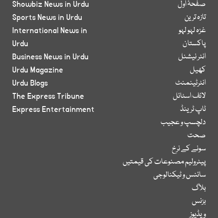
صفحۂ اول
Showbiz News in Urdu
تازہ ترین
Sports News in Urdu
غزہ لہو لہو
International News in
پاکستان
Urdu
انٹر نیشنل
Business News in Urdu
کھیل
Urdu Magazine
انٹرٹینمنٹ
Urdu Blogs
لائف اسٹائل
The Express Tribune
ٹاپ ٹرینڈ
Express Entertainment
دلچسپ و عجیب
صحت
سونے کے نرخ
پیٹرولیم مصنوعات کی قیمتیں
سائنس و ٹیکنالوجی
بلاگ
بزنس
ویڈیوز