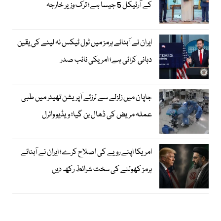
کے آرٹیکل 5 جیسا ہے؛ ترک وزیر خارجہ
ایران نے آبنائے ہرمز میں ٹول ٹیکس نہ لینے کی یقین
دہانی کرائی ہے؛ امریکی نائب صدر
جاپان میں زلزلے سے لرزتے آپریشن تھیٹر میں طبی
عملہ مریض کی ڈھال بن گیا؛ ویڈیو وائرل
امریکا اپنے رویے کی اصلاح کرے؛ ایران نے آبنائے
ہرمز کھولنے کی سخت شرائط رکھ دیں