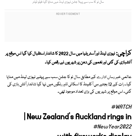
سال نو کا سب سے پہلا جشن نیوزی لینڈ میں منایا گیا، فوٹو: ٹوئٹر
کراچی:
نیوزی لینڈ اور آسٹریلیا میں سال 2022 کا شاندار استقبال کیا گیا اس موقع پر
آتشبازی کی گئی اور نغموں کی دھن پر شہریوں نے رقص کیا۔
عالمی خبر رساں ادارے کے مطابق سال نو کا جشن سب سے پہلے نیوزی لینڈ میں منایا
گیا۔ رات کے 12 بجتے ہی آکلینڈ کا اسکائی ٹاور رنگوں میں نہا گیا شاندار آتش بازی کی
گئی۔ اس موقع پر شہریوں کی بڑی تعداد موجود تھی۔
#WATCH
| New Zealand's Auckland rings in
#NewYear2022