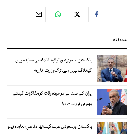
متعلقہ
پاکستان، سعودیہ اور ترکیہ کا دفاعی معاہدہ ایران
کیخلاف نہیں ہے، ترک وزارت خارجہ
ایران کے صدر نے موجودہ وقت کو مذاکرات کیلئے
بہترین قرار دے دیا
پاکستان اور سعودی عرب کیساتھ دفاعی معاہدہ نیٹو