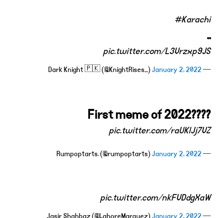
#Karachi
..
pic.twitter.com/L3Vrzxp9JS
January 2, 2022
— Dark Knight 🇵🇰 (@KnightRises_)
First meme of 2022????
pic.twitter.com/raUKlJj7VZ
January 2, 2022
— Rumpoptarts. (@rumpoptarts)
pic.twitter.com/nkFVDdgXaW
January 2, 2022
— Jasir Shahbaz (@LahoreMarquez)