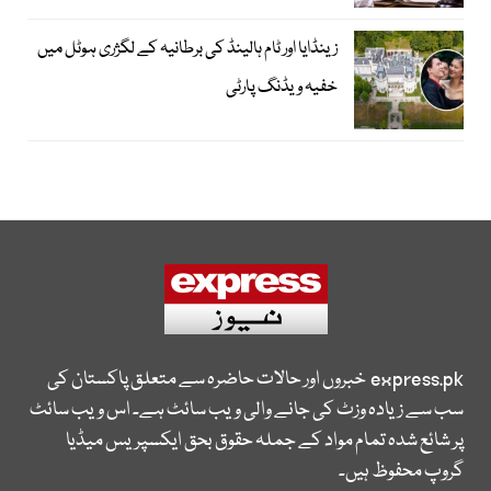
زینڈایا اور ٹام ہالینڈ کی برطانیہ کے لگژری ہوٹل میں
خفیہ ویڈنگ پارٹی
express.pk
خبروں اور حالات حاضرہ سے متعلق پاکستان کی
سب سے زیادہ وزٹ کی جانے والی ویب سائٹ ہے۔ اس ویب سائٹ
پر شائع شدہ تمام مواد کے جملہ حقوق بحق ایکسپریس میڈیا
گروپ محفوظ ہیں۔