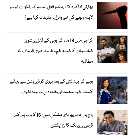
بھارتی اداکارہ کا لرزہ خیز قتل، جسم کے ٹکڑے اور سر
لاپتہ ہونے کی خبر وائرل، حقیقت کیا ہے؟
کراچی میں 18 ماہ کی بچی کے قتل پر شوبز
شخصیات کا شدید غم و غصہ، فوری انصاف کا
مطالبہ
بچے کی پیدائش کے بعد بیوی کو ڈپریشن سے بچانے
کیلئے شوہر محبت اور وقت دیں، روبینہ اشرف
راج پال یادو پھر بڑی مشکل میں: 16 کروڑ روپے کے
قرض پر بینک کا بڑا ایکشن