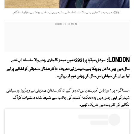
2021ء میں میمز کا جاری رہنے والا سلسلہ اب نئے سال میں بھی داخل ہوچکا ہے - فوٹو:انسٹاگرام
LONDON:
سوشل میڈیا پر 2021ء میں میمز کا جاری رہنے والا سلسلہ اب نئے
سال میں بھی داخل ہوچکا ہے۔ میمرز نے معروف اداکار عدنان صدیقی کو نشانے پر لے
لیا اور ان کی سیلفی اس سال کی پہلی میم قرار پائی۔
انسٹاگرام پر 4 روز قبل 'میرے پاس تم ہو' کے اداکار عدنان صدیقی نے ویڈیوز اور سیلفی
شیئر کی تھی جس میں وہ محکمہ کسٹم کی جانب سے ضبط شدہ منشیات کو آگ
لگانے کی تقریب میں شریک تھے۔