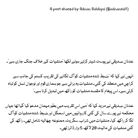
A post shared by Adnan Siddiqui (@adnansid1)
عدنان صدیقی نے پوسٹ شیئر کرتے ہوئے لکھا 'منشیات کے خلاف جنگ جاری ہے'۔
انہوں نے کہا کہ 'ضبط شدہ منشیات کو آگ لگانے کی تقریب کسٹم کی جانب سے
کراچی میں منعقد کی گئی۔ منشیات وہ برائی ہے جو ہماری قوم اور نوجوان نسل کو تباہ
کرتی ہے۔ اس پیغام کا مقصد منشیات کو راکھ میں تبدیل کرنا ہے۔'
عدنان صدیقی نے مزید کہا کہ 'میں اس تقریب میں بطور مہمان مدعو کیا گیا تھا جہاں
محکمہ نے پورے سال کی گئی کارروائیوں میں اسمگل اور ضبط شدہ منشیات کو آگ
لگا کر راکھ کیا۔ منشیات میں شراب، سگریٹ، ممنوعہ چھالیہ شامل تھی۔ راکھ کی
گئی منشیات کی مالیت 20 لاکھ 5 ہزار ڈالرز تھی۔