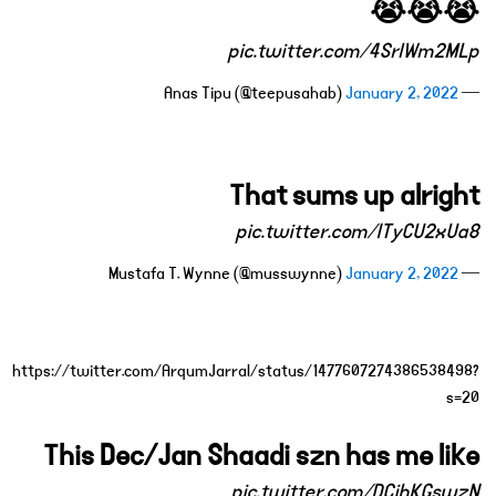
😭😭😭
pic.twitter.com/4SrlWm2MLp
January 2, 2022
— Anas Tipu (@teepusahab)
That sums up alright
pic.twitter.com/ITyCU2xUa8
January 2, 2022
— Mustafa T. Wynne (@musswynne)
https://twitter.com/ArqumJarral/status/1477607274386538498?
s=20
This Dec/Jan Shaadi szn has me like
pic.twitter.com/DCihKGswzN