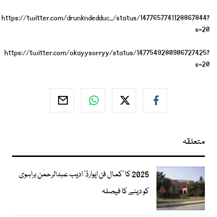
https://twitter.com/drunkndedduc_/status/1477657741128867844?
s=20
https://twitter.com/okayysorryy/status/1477549280906727425?
s=20
متعلقہ
2025 کا ’کمال فن ایوارڈ‘ ادیب عبدالرحمٰن براہوی
کو دینے کا فیصلہ