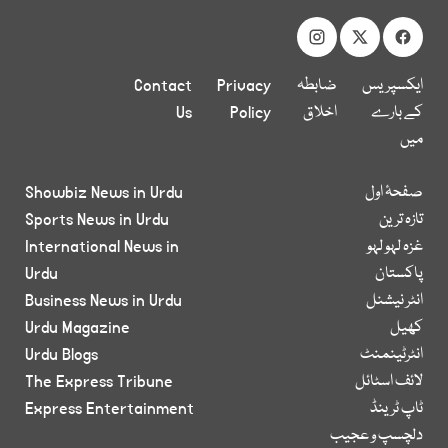
ایکسپریس
ضابطہ
Privacy
Contact
کے بارے
اخلاق
Policy
Us
میں
صفحۂ اول
Showbiz News in Urdu
تازہ ترین
Sports News in Urdu
غزہ لہو لہو
International News in
پاکستان
Urdu
انٹر نیشنل
Business News in Urdu
کھیل
Urdu Magazine
انٹرٹینمنٹ
Urdu Blogs
لائف اسٹائل
The Express Tribune
ٹاپ ٹرینڈ
Express Entertainment
دلچسپ و عجیب