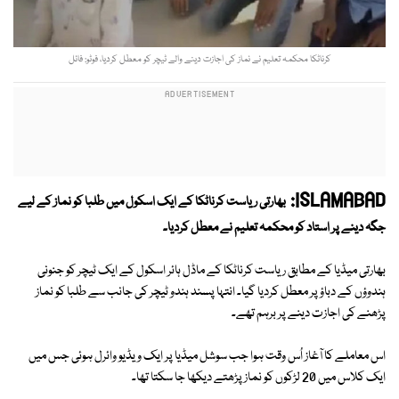
کرناٹکا محکمہ تعلیم نے نماز کی اجازت دینے والے ٹیچر کو معطل کردیا، فوٹو: فائل
ISLAMABAD:
بھارتی ریاست کرناٹکا کے ایک اسکول میں طلبا کو نماز کے لیے
جگہ دینے پر استاد کو محکمہ تعلیم نے معطل کردیا۔
بھارتی میڈیا کے مطابق ریاست کرناٹکا کے ماڈل ہائر اسکول کے ایک ٹیچر کو جنونی
ہندوؤں کے دباؤ پر معطل کردیا گیا۔ انتہا پسند ہندو ٹیچر کی جانب سے طلبا کو نماز
پڑھنے کی اجازت دینے پر برہم تھے۔
اس معاملے کا آغاز اُس وقت ہوا جب سوشل میڈیا پر ایک ویڈیو وائرل ہوئی جس میں
ایک کلاس میں 20 لڑکوں کو نماز پڑھتے دیکھا جا سکتا تھا۔