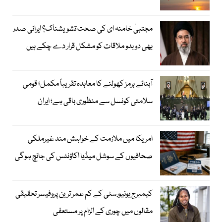
مجتبیٰ خامنہ ای کی صحت تشویشناک؟ ایرانی صدر
بھی دوبدو ملاقات کو مشکل قرار دے چکے ہیں
آبنائے ہرمز کھولنے کا معاہدہ تقریباً مکمل؛ قومی
سلامتی کونسل سے منظوری باقی ہے؛ ایران
امریکا میں ملازمت کے خواہش مند غیرملکی
صحافیوں کے سوشل میڈیا اکاؤنٹس کی جانچ ہوگی
کیمبرج یونیورسٹی کے کم عمر ترین پروفیسر تحقیقی
مقالوں میں چوری کے الزام پر مستعفی