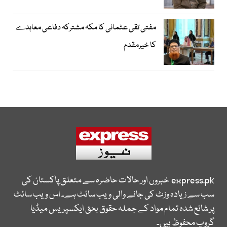
مفتی تقی عثمانی کا مکہ مشترکہ دفاعی معاہدے
کا خیرمقدم
express.pk
خبروں اور حالات حاضرہ سے متعلق پاکستان کی
سب سے زیادہ وزٹ کی جانے والی ویب سائٹ ہے۔ اس ویب سائٹ
پر شائع شدہ تمام مواد کے جملہ حقوق بحق ایکسپریس میڈیا
گروپ محفوظ ہیں۔