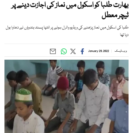
بھارت طلبا کو اسکول میں نماز کی اجازت دینے پر
ٹیچر معطل
طلبا کی اسکول میں نماز پڑھنے کی ویڈیو وائرل ہونے پر انتہا پسند ہندوؤں نے دھاوا بول
دیا تھا
ویب ڈیسک
January 29, 2022