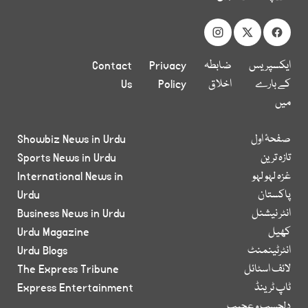
ایکسپریس
ضابطہ
Privacy
Contact
کے بارے
اخلاق
Policy
Us
میں
صفحۂ اول
Showbiz News in Urdu
تازہ ترین
Sports News in Urdu
غزہ لہو لہو
International News in
پاکستان
Urdu
انٹر نیشنل
Business News in Urdu
کھیل
Urdu Magazine
انٹرٹینمنٹ
Urdu Blogs
لائف اسٹائل
The Express Tribune
ٹاپ ٹرینڈ
Express Entertainment
دلچسپ و عجیب