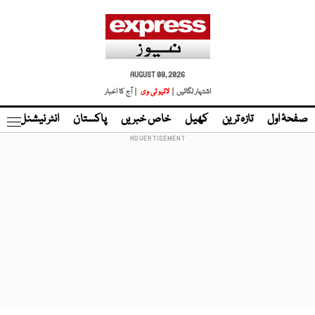
AUGUST 08, 2026
اشتہار لگائیں |
لائیو ٹی وی
| آج کا اخبار
صفحۂ اول
تازہ ترین
کھیل
خاص خبریں
پاکستان
انٹر نیشنل
ٹا