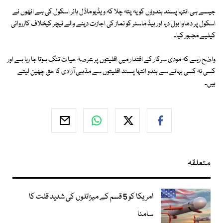
جیسے ہی انتہا پسند ہندوؤں کو یہ پتہ چلا کہ ویڈیو ماڈل ہائر اسکول کی ہے انھوں نے
اسکول پر دھاوا بول دیا اور ہیڈ ماسٹر کو نماز کی اجازت دینے والے ٹیچر کیخلاف کارروائی
کیلیے مجبور کیا۔
واضح رہے کہ مودی سرکار کے اقتدار میں اقلیتوں پر عرصہ حیات تنگ ہوتا جا رہا ہے اور
کسی نہ کسی بہانے سے ہندو انتہا پسند اقلیتوں سے مذہبی آزادی کا حق چھین لیتے
ہیں۔
متعلقہ
امریکا کو 5 قسم کے میزائلوں کی شدید قلت کا
سامنا