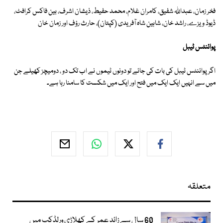
فخر زمان، عبداللہ شفیق، کامران غلام، محمد حفیط، ذیشان اشرف، بین فاکس کرافٹ،
ڈیوڈ ویزے، راشد خان، شاہین شاہ آفریدی (کپتان)، حارث رؤف اور زمان خان
پوائنٹس ٹیبل
اگر پوائنٹس ٹیبل کی بات کی جائے تو دونوں ٹیموں نے اب تک دو ، دومیچز کھیلے جن
میں سے انہیں ایک ایک میں فتح اور ایک میں شکست کا سامنا رہا ہے۔
متعلقہ
60 سال سے زائد عمر کے کھلاڑی ورلڈکپ میں