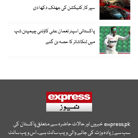
سپر کار کلیکشن کی جھلک دکھا دی
پاکستانی اسپنر نعمان علی کاؤنٹی چیمپئن شپ
میں لنکاشائر کا حصہ بن گئے
express.pk
خبروں اور حالات حاضرہ سے متعلق پاکستان کی
سب سے زیادہ وزٹ کی جانے والی ویب سائٹ ہے۔ اس ویب سائٹ