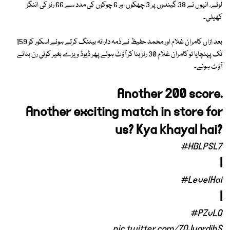
لوٹے، انہوں نے 38 گیندوں پر 3 چھکوں اور 6 چوکوں کی مدد سے 66 رنز کی اننگز
کھیلی۔
بعد ازاں کامران غلام اور محمد حفیظ نے ذمہ دارانہ بیٹنگ کرتے ہوئے اسکور کو 159
تک پہنچایا تو کامران غلام 30 رنز بنا کر آؤٹ ہوئے پھر ڈیوڈ ویزے بغیر کوئی رن بنائے
آؤٹ ہوئے۔
Another 200 score.
Another exciting match in store for
us? Kya khayal hai?
#HBLPSL7
l
#LevelHai
l
#PZvLQ
pic.twitter.com/7QJvqrdibS