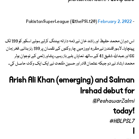
February 2, 2022
- PakistanSuperLeague (@thePSLt20)
اس دوران محمد حفیظ اور راشد خان نے ذمہ دارانہ بیٹنگ کرتے ہوئے اسکور کو 199 تک
پہنچایا۔ لاہور قلندرز نے مقررہ اوورز میں چار وکٹوں کے نقصان پر 199 رنز بنائے، فخر زمان
66 اور عبداللہ شفیق 41 کے ساتھ نمایاں بلے باز رہے۔ پشاور زلمی کے نوجوان بولر
محمد ارشاد نے دو جبکہ عثمان قادر اور حسین طلعت نے ایک ایک وکٹ حاصل کی۔
Arish Ali Khan (emerging) and Salman
Irshad debut for
@PeshawarZalmi
today!
#HBLPSL7
l