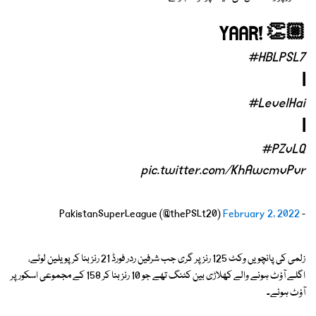
YAAR! 👏🏼
#HBLPSL7
l
#LevelHai
l
#PZvLQ
pic.twitter.com/KhAwcmvPvr
February 2, 2022
- PakistanSuperLeague (@thePSLt20)
زلمی کی پانچویں وکٹ 125 رنز پر گری جب شرفین ردر فورڈ 21 رنز بنا کر پویلین لوٹے،
اگلے آؤٹ ہونے والے کھلاڑی بین کٹنگ تھے جو 10 رنز بنا کر 158 کے مجموعی اسکور پر
آؤٹ ہوئے۔