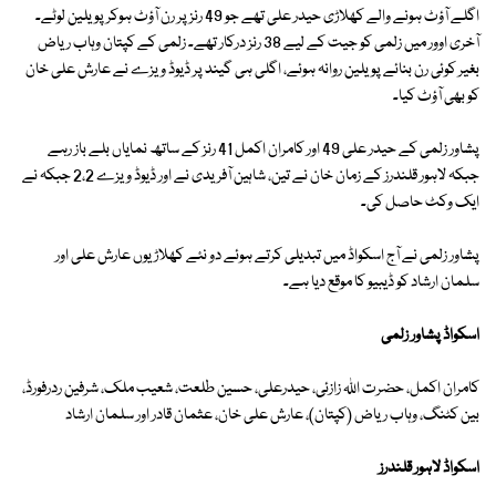
اگلے آؤٹ ہونے والے کھلاڑی حیدر علی تھے جو 49 رنز پر رن آؤٹ ہوکر پویلین لوٹے۔
آخری اوور میں زلمی کو جیت کے لیے 38 رنز درکار تھے۔ زلمی کے کپتان وہاب ریاض
بغیر کوئی رن بنائے پویلین روانہ ہوئے، اگلی ہی گیند پر ڈیوڈ ویزے نے عارش علی خان
کو بھی آؤٹ کیا۔
پشاور زلمی کے حیدر علی 49 اور کامران اکمل 41 رنز کے ساتھ نمایاں بلے باز رہے
جبکہ لاہور قلندرز کے زمان خان نے تین، شاہین آفریدی نے اور ڈیوڈ ویزے 2،2 جبکہ نے
ایک وکٹ حاصل کی۔
پشاور زلمی نے آج اسکواڈ میں تبدیلی کرتے ہوئے دو نئے کھلاڑیوں عارش علی اور
سلمان ارشاد کو ڈیبیو کا موقع دیا ہے۔
اسکواڈ پشاور زلمی
کامران اکمل، حضرت اللہ زازئی، حیدرعلی، حسین طلعت، شعیب ملک، شرفین ردرفورڈ،
بین کٹنگ، وہاب ریاض (کپتان)، عارش علی خان، عثمان قادر اور سلمان ارشاد
اسکواڈ لاہور قلندرز