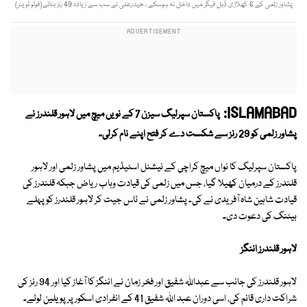
پشاور زلمی کے 6 کھلاڑی ڈبل فیگر میں داخل نہ ہوسکے ، حیدرعلی نے سب سے زیادہ 49 رنز بنائے(فوٹو ٹویٹر)
ISLAMABAD:
پاکستان سپرلیگ سیزن 7 کے نویں میچ میں لاہور قلندرز نے
پشاور زلمی کو 29 رنز سے شکست دے کر فتح اپنے نام کرلی۔
پاکستان سپرلیگ کا نواں میچ کراچی کے نیشنل اسٹیڈیم میں پشاور زلمی اور لاہور
قلندرز کے درمیان کھیلا گیا، جس میں زلمی کی قیادت وہاب ریاض جبکہ قلندرز کی
قیادت شاہین شاہ آفریدی نے کی۔ پشاور زلمی نے ٹاس جیت کر لاہور قلندرز کو پہلے
بیٹنگ کی دعوت دی۔
لاہور قلندرز اننگز
لاہور قلندرز کی جانب سے عبداللہ شفیق اور فخر زمان نے اننگز کا آغاز کیا اور 94 رنز کی
شراکت داری قائم کی، اسی دوران عبد اللہ شفیق 41 کے انفرادی اسکور پر پویلین لوٹے۔