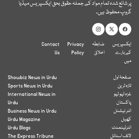
پر شائع شدہ تمام مواد کے جملہ حقوق بحق ایکسپریس میڈیا
گروپ محفوظ ہیں۔
ایکسپریس
ضابطہ
Privacy
Contact
کے بارے
اخلاق
Policy
Us
میں
صفحۂ اول
Showbiz News in Urdu
تازہ ترین
Sports News in Urdu
غزہ لہو لہو
International News in
پاکستان
Urdu
انٹر نیشنل
Business News in Urdu
کھیل
Urdu Magazine
انٹرٹینمنٹ
Urdu Blogs
لائف اسٹائل
The Express Tribune