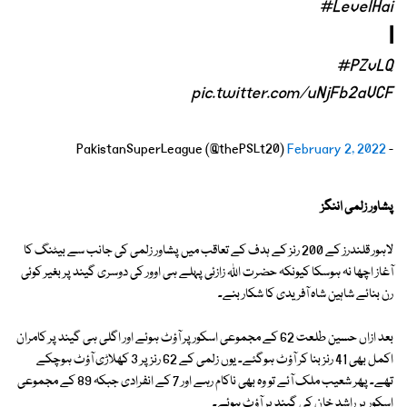
#LevelHai
l
#PZvLQ
pic.twitter.com/uNjFb2aVCF
February 2, 2022
- PakistanSuperLeague (@thePSLt20)
پشاور زلمی اننگز
لاہور قلندرز کے 200 رنز کے ہدف کے تعاقب میں پشاور زلمی کی جانب سے بیٹنگ کا
آغاز اچھا نہ ہوسکا کیونکہ حضرت اللہ زازئی پہلے ہی اوور کی دوسری گیند پر بغیر کوئی
رن بنائے شاہین شاہ آفریدی کا شکار بنے۔
بعد ازاں حسین طلعت 62 کے مجموعی اسکور پر آؤٹ ہوئے اور اگلی ہی گیند پر کامران
اکمل بھی 41 رنز بنا کر آؤٹ ہوگئے۔ یوں زلمی کے 62 رنز پر 3 کھلاڑی آؤٹ ہوچکے
تھے۔ پھر شعیب ملک آئے تو وہ بھی ناکام رہے اور 7 کے انفرادی جبکہ 89 کے مجموعی
اسکور پر راشد خان کی گیند پر آؤٹ ہوئے۔