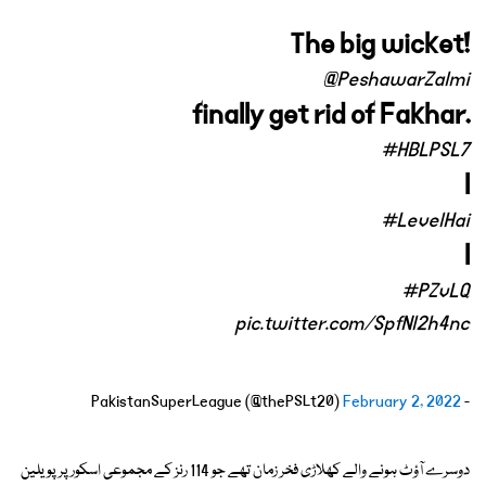
The big wicket!
@PeshawarZalmi
finally get rid of Fakhar.
#HBLPSL7
l
#LevelHai
l
#PZvLQ
pic.twitter.com/SpfNl2h4nc
February 2, 2022
- PakistanSuperLeague (@thePSLt20)
دوسرے آؤٹ ہونے والے کھلاڑی فخر زمان تھے جو 114 رنز کے مجموعی اسکور پر پویلین