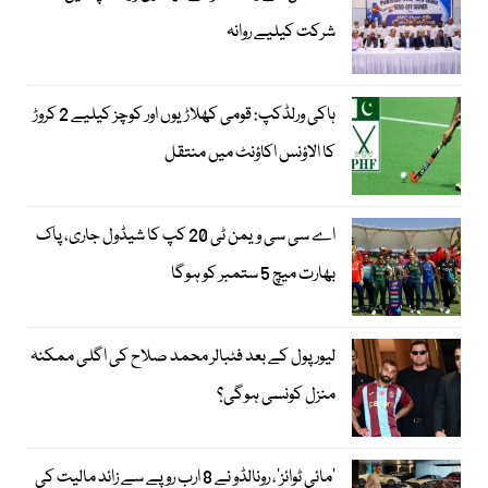
شرکت کیلیے روانہ
ہاکی ورلڈکپ: قومی کھلاڑیوں اور کوچز کیلیے 2 کروڑ
کا الاؤنس اکاؤنٹ میں منتقل
اے سی سی ویمن ٹی 20 کپ کا شیڈول جاری، پاک
بھارت میچ 5 ستمبر کو ہوگا
لیور پول کے بعد فٹبالر محمد صلاح کی اگلی ممکنہ
منزل کونسی ہوگی؟
’مائی ٹوائز‘، رونالڈو نے 8 ارب روپے سے زائد مالیت کی