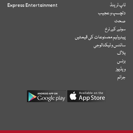
ٹاپ ٹرینڈ
Express Entertainment
دلچسپ و عجیب
صحت
سونے کے نرخ
پیٹرولیم مصنوعات کی قیمتیں
سائنس و ٹیکنالوجی
بلاگ
بزنس
ویڈیوز
جرائم