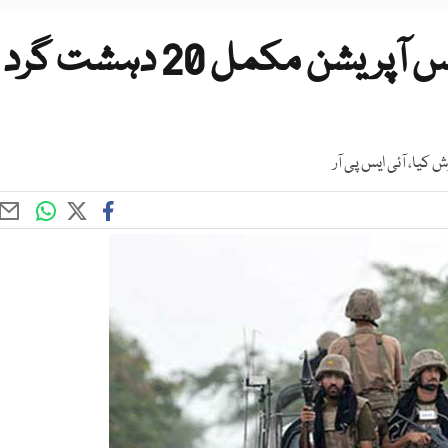
پنجگور اور نوشکی میں کلیئرنس آپریشن مکمل 20 دہشت گرد