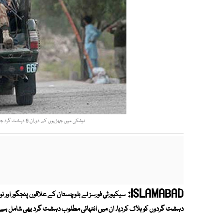
نوشکی میں جھڑپوں کے دوران 9 دہشت گرد جبکہ پنجگور میں 11 دہشت گرد ہلاک ہوئے، آئی ایس پی آر (فوٹو فائل)
ISLAMABAD:
دہشت گردوں کو ہلاک کردیا، ان میں انتہائی مطلوب دہشت گرد بھی شامل ہے