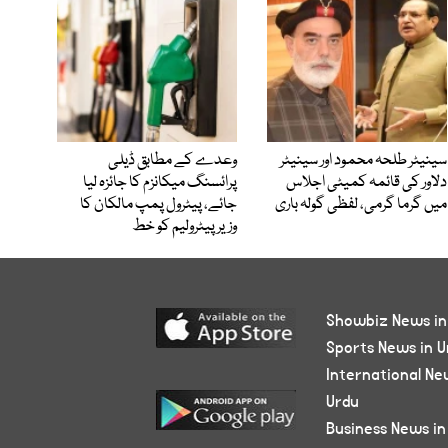
سینیٹر طلحہ محمود اور سینیٹر
وعدے کے مطابق ڈیلی
دلاور کی قائمہ کمیٹی اجلاس
پرائسنگ میکانزم کا جائزہ لیا
میں گرما گرمی، لفظی گولہ باری
جائے، پیٹرول پمپ مالکان کا
وزیرپیٹرولیم کو خط
Showbiz News in
Sports News in U
International Ne
Urdu
Business News in