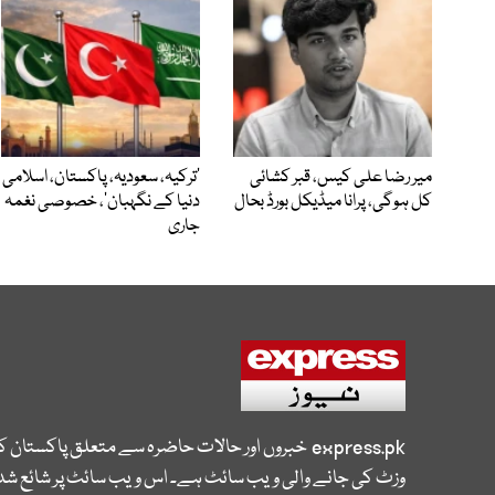
میر رضا علی کیس، قبر کشائی
‘ترکیہ، سعودیہ، پاکستان، اسلامی
کل ہوگی، پرانا میڈیکل بورڈ بحال
دنیا کے نگہبان’، خصوصی نغمہ
جاری
express.pk
خبروں اور حالات حاضرہ سے متعلق پاکستان 
وزٹ کی جانے والی ویب سائٹ ہے۔ اس ویب سائٹ پر شائع شدہ