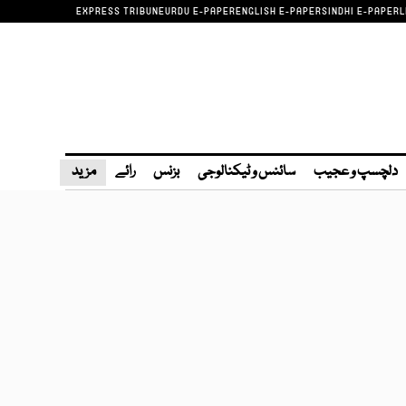
EXPRESS TRIBUNE
URDU E-PAPER
ENGLISH E-PAPER
SINDHI E-PAPER
L
دلچسپ و عجیب
سائنس و ٹیکنالوجی
بزنس
رائے
مزید