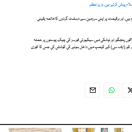
سلام پیش کرتے ہیں، وزیراعظم
ہیں، اور ہرقیمت پر اپنی سرزمین سے دہشت گردوں کاخاتمہ یقینی
ں پنجگور اور نوشکی میں سیکیورٹی فورسز کی چیک پوسٹوں پر حملہ
ٹیئر کور (ایف سی) کے کیمپ میں داخل ہونے کی کوشش کی جس کا 'فوری