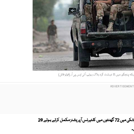
سیکیورٹی فورسز نے بلوچستان کے علاقوں پنجگور اور نوشکی میں 72 گھنٹوں میں کلئیرنس آپریشنز مکمل کرتے ہوئے 20
۔