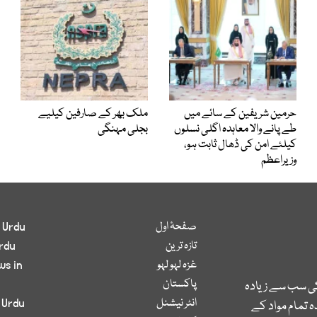
حرمین شریفین کے سائے میں
ملک بھر کے صارفین کیلیے
طے پانے والا معاہدہ اگلی نسلوں
بجلی مہنگی
کیلئے امن کی ڈھال ثابت ہو،
وزیراعظم
صفحۂ اول
 Urdu
تازہ ترین
rdu
غزہ لہو لہو
ws in
پاکستان
کی سب سے زیادہ
انٹر نیشنل
 Urdu
 تمام مواد کے