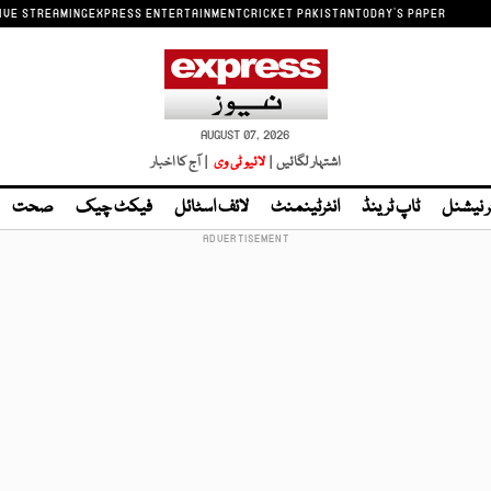
IVE STREAMING
EXPRESS ENTERTAINMENT
CRICKET PAKISTAN
TODAY'S PAPER
AUGUST 07, 2026
اشتہار لگائیں |
لائیو ٹی وی
| آج کا اخبار
ر نیشنل
ٹاپ ٹرینڈ
انٹرٹینمنٹ
لائف اسٹائل
فیکٹ چیک
صحت