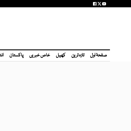
صفحۂ اول
تازہ ترین
کھیل
خاص خبریں
پاکستان
انٹ