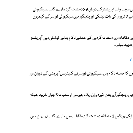
پاک فوج کے شعبۂ تعلقاتِ عامہ (آئی ایس پی آر) کے مطابق پنجگور اور نوشکی میں ہونے والے آپریشنز کے دوران 20 دہشت گرد مارے گئے، سیکیورٹی
فورسز نے پنجگور اور نوشکی میں کلیئرنس آپریشن مکمل کرلئے، دہشت گردوں نے 2 فروری کی رات نوشکی اور پنجگور میں سیکیورٹی فورسز کے کیمپوں
دونوں مقامات پر دہشت گردوں کے حملے ناکام بنائے، نوشکی میں آپریشنز
 حملہ ناکام بنایا، سیکیورٹی فورسز نے کلیئرنس آپریشن کے دوران اور
آئی ایس پی آر کا کہنا ہے کہ تمام دہشت گرد آج آپریشن کے دوران مارے گئے ہیں، پنجگور آپریشن کےدوران ایک جےسی او سمیت 5 جوان شہید جبکہ
پاک فوج کے ترجمان نے بتایا کہ پنجگور میں فالو اپ آپریشن 72 گھنٹےجاری رہا، ایک روز قبل 3 متعلقہ دہشت گرد مقابلے میں مارے گئے تھے، ان میں