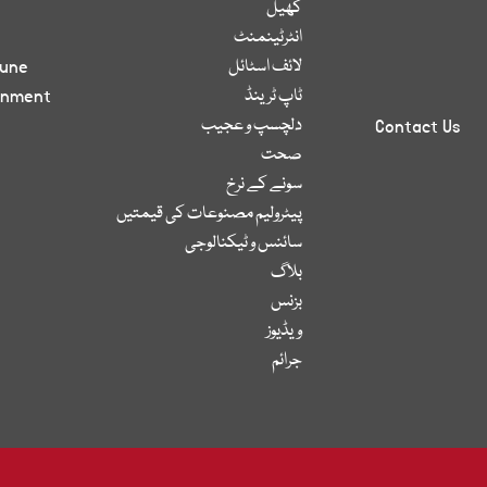
کھیل
انٹرٹینمنٹ
لائف اسٹائل
bune
ٹاپ ٹرینڈ
inment
دلچسپ و عجیب
Contact Us
صحت
سونے کے نرخ
پیٹرولیم مصنوعات کی قیمتیں
سائنس و ٹیکنالوجی
بلاگ
بزنس
ویڈیوز
جرائم