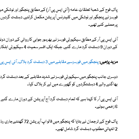
پرحملے کئے تھے۔
آئی ایس پی آر کے مطابق سیکیورٹی فورسز نے بھرہور جوابی کارروائی کے دوران 
کے دوران 9 دہشت گرد مارے گئے، جبکہ ایک افسر سمیت 4 سیکیورٹی اہلکار شہید ہوئے۔
مزید پڑھیں:
پنجگور میں فورسزسے مقابلے میں 3 دہشت گرد ہلاک، آئی ایس پی آر
دوسری جانب پنجگور میں سیکیورٹی فورسز نے شدید مقابلے کے بعد دہشت گردوں کا
بھاگنے والے 4 دہشتگردوں کو گھیرے میں لے کر ہلاک کیا۔
6 زخمی ہوئے۔
2 انتہائی مطلوب دہشت گرد شامل تھے۔