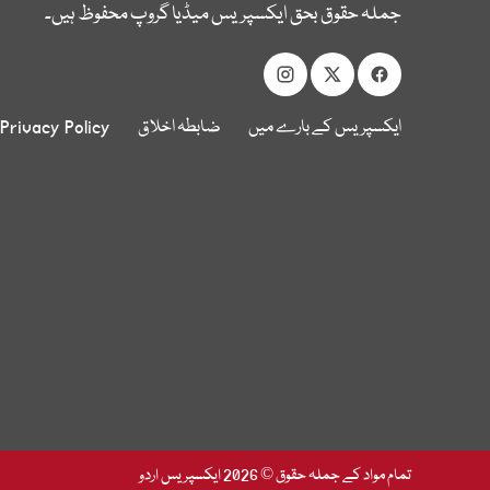
جملہ حقوق بحق ایکسپریس میڈیا گروپ محفوظ ہیں۔
ایکسپریس کے بارے میں
ضابطہ اخلاق
Privacy Policy
تمام مواد کے جملہ حقوق © 2026 ایکسپریس اردو