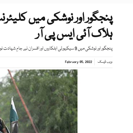
ہلاک آئی ایس پی آر
پنجگور اور نوشکی میں 9 سیکیورٹی اہلکاروں اور افسران نے جامِ شہادت نوش کیا، آئی ایس پی آر
ویب ڈیسک
February 05, 2022