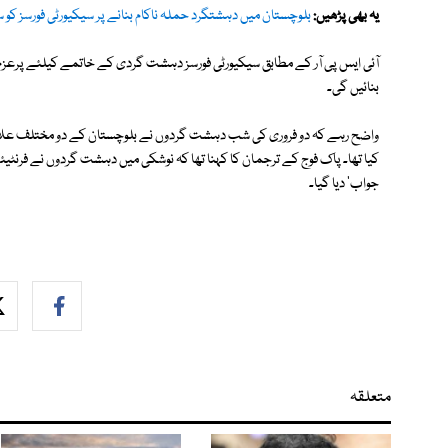
یہ بھی پڑھیں:
بلوچستان میں دہشتگرد حملہ ناکام بنانے پر سیکیورٹی فورسز کو 
آئی ایس پی آر کے مطابق سیکیورٹی فورسز دہشت گردی کے خاتمے کیلئے پرعزم 
بنائیں گی۔
واضح رہے کہ دو فروری کی شب دہشت گردوں نے بلوچستان کے دو مختلف علاقو
کیا تھا۔ پاک فوج کے ترجمان کا کہنا تھا کہ نوشکی میں دہشت گردوں نے فرن
جواب' دیا گیا۔
متعلقہ