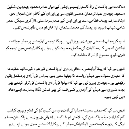
ملاقات میں پاکستان براڈ کاسٹرز ایسوسی ایشن کے میاں عامر محمود چیئرمین، شکیل
مسعود، چوہدری عبدالرحمان، محسن نقوی، سی پی این ای کے کاظم خان، اعجاز الحق،
ارشاد عارف، یوسف نظامی، اے پی این ایس کے صدر سرمد علی، ناز آفرین سہگل، عمر
شامی، شہاب زبیری اور ایمنڈ کے محمد عثمان، ایاز خان اور میاں طاہر شامل تھے۔
اسپیکر پنجاب اسمبلی چوہدری پرویز الہیٰ نے پیکا ترمیمی آرڈیننس پر میڈیا جوائنٹ
ایکشن کمیٹی کے مطالبات کی مکمل حمایت کرتے ہوئے پیکا آرڈیننس میں ترمیم کو
فوری طور پر منسوخ کرنے کا مطالبہ کیا۔
انہوں نے کہا کہ پیکا آرڈیننس صحافی برادری اور پاکستان کے عوام کے ساتھ حکومت
کا امتیازی سلوک ہے، میڈیا ریاست کا چوتھا ستون ہے، ہم اس کی آزادی پر مکمل یقین
رکھتے ہیں۔ چوہدری پرویزالٰہی نے کہا کہ میڈیا کی آزادی پاکستان کی ترقی کیلئے بھی
بہت ضروری ہے، میڈیا کی آزادی پر کسی قسم کی بھی قدغن لگانا ہمارے اپنے مفاد
میں نہیں ہے۔
انہوں نے کہا کہ ہم نے ہمیشہ میڈیا کی آزادی اور اس کے ورکرز کی فلاح و بہبود کیلئے
کام کیا، آزاد میڈیا پاکستان کی سلامتی اور بقا کیلئے انتہائی ضروری ہے، پاکستان مسلم
لیگ کے دور حکومت میں الیکٹرانک میڈیا کے ریکارڈ لائسنس جاری ہوئے، اپنے دور