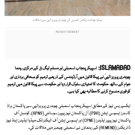
میڈیا جوائنٹ ایکشن کمیٹی کی چوہدری پرویز الہی سے ملاقات
ISLAMABAD:
اسپیکر پنجاب اسمبلی اور مسلم لیگ ق کے مرکزی رہنما
چوہدری پرویز الہیٰ نے پیکا قانون میں آرڈیننس کے ذریعے ترمیم کو صحافی برداری اور
عوام کے ساتھ حکومت کا امتیازی سلوک قرار دیا اور حکومت سے پیکا قانون میں ترمیم
کو فوری منسوخ کرنے کا مطالبہ بھی کیا ہے۔
ایکسپریس نیوز کے مطابق اسپیکر پنجاب اسمبلی چوہدری پرویزالہٰی سے پاکستان براڈ
کاسٹرز ایسوسی ایشن (PBA)، آل پاکستان نیوز پیپرز سوسائٹی (APNS)، کونسل آف
پاکستان نیوز پیپر ایڈیٹرز (CPNE) اور ایسوسی ایشن آف الیکٹرانک میڈیا ایڈیٹرز اینڈ نیوز
ڈائریکٹرز (AEMEND) کے رہنماؤں نے اسمبلی چیمبر میں ملاقات کی۔