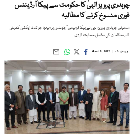
چوہدری پرویز الہیٰ کا حکومت سے پیکا آرڈیننس
فوری منسوخ کرنے کا مطالبہ
اسمبلی چوہدری پرویز الہیٰ نے پیکا ترمیمی آرڈیننس پر میڈیا جوائنٹ ایکشن کمیٹی
کے مطالبات کی مکمل حمایت کردی
ویب ڈیسک
March 01, 2022