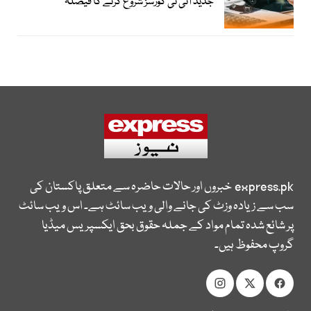
جدید آئی ٹی کورسز شروع کرنے کا فیصلہ
express.pk
خبروں اور حالات حاضرہ سے متعلق پاکستان کی
سب سے زیادہ وزٹ کی جانے والی ویب سائٹ ہے۔ اس ویب سائٹ
پر شائع شدہ تمام مواد کے جملہ حقوق بحق ایکسپریس میڈیا
گروپ محفوظ ہیں۔