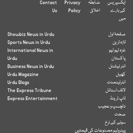
ایکسپریس
ضابطہ
Privacy
Contact
کے بارے
اخلاق
Policy
Us
میں
صفحۂ اول
Showbiz News in Urdu
تازہ ترین
Sports News in Urdu
غزہ لہو لہو
International News in
پاکستان
Urdu
انٹر نیشنل
Business News in Urdu
کھیل
Urdu Magazine
انٹرٹینمنٹ
Urdu Blogs
لائف اسٹائل
The Express Tribune
ٹاپ ٹرینڈ
Express Entertainment
دلچسپ و عجیب
صحت
سونے کے نرخ
پیٹرولیم مصنوعات کی قیمتیں