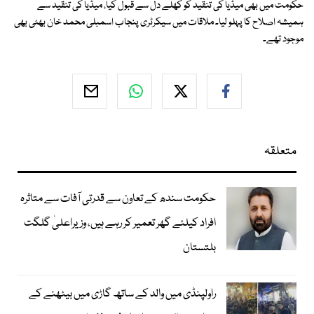
حکومت میں بھی میڈیا کی تنقید کو کھلے دل سے قبول کیا، میڈیا کی تنقید سے
ہمیشہ اصلاح کا پہلو لیا۔ ملاقات میں سیکرٹری پنجاب اسمبلی محمد خان بھٹی بھی
موجود تھے۔
متعلقہ
حکومت سندھ کے تعاون سے قدرتی آفات سے متاثرہ
افراد کیلئے گھر تعمیر کر رہے ہیں، وزیراعلیٰ گلگت
بلتستان
راولپنڈی میں والد کے ساتھ گاڑی میں بیٹھنے کے