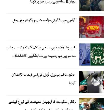
دوران 6 سالہ بچی پراسرار طور پر لاپتا
کراچی میں ڈکیتی مزاحمت پر چوکیدار جاں بحق
خیبرپختونخوا میں عالمی بینک کے تعاون سے جاری
منصوبوں میں مبینہ بے ضابطگیوں کا انکشاف
حکومت نے پیٹرول، ڈیزل کی نئی قیمت کا اعلان
کردیا
وفاقی حکومت کا ڈیجیٹل معیشت کے فروغ کیلئے