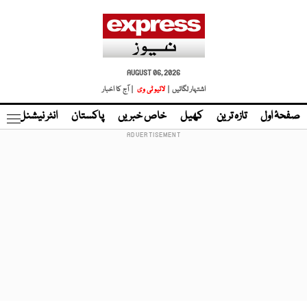
AUGUST 06, 2026
اشتہار لگائیں |
لائیو ٹی وی
| آج کا اخبار
صفحۂ اول
تازہ ترین
کھیل
خاص خبریں
پاکستان
انٹر نیشنل
ٹا