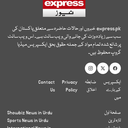
express.pk
خبروں اور حالات حاضرہ سے متعلق پاکستان کی
سب سے زیادہ وزٹ کی جانے والی ویب سائٹ ہے۔ اس ویب سائٹ
پر شائع شدہ تمام مواد کے جملہ حقوق بحق ایکسپریس میڈیا
گروپ محفوظ ہیں۔
ایکسپریس
ضابطہ
Privacy
Contact
کے بارے
اخلاق
Policy
Us
میں
صفحۂ اول
Showbiz News in Urdu
تازہ ترین
Sports News in Urdu