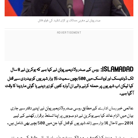
صدر پوٹن نے مغربی ممالک پر کڑی تنقید کی، فوٹو: فائل
ISLAMABAD:
روس کے صدر ولادیمیر پوٹن نے کہا ہے کہ یوکرین نے 8 سال
تک ڈونئیسک اور لوہانسک میں 500 بچوں سمیت 15 ہزار شہریوں کو بیدردی سے قتل
کیا لیکن اب شہریوں پر حملہ کرنے والے ان آوارہ کتوں کو زہر دینے یا گولی ماردینا کا وقت
آگیا ہے۔
عالمی خبر رساں ادارے کے مطابق روسی صدر ولادیمیر پوٹن نے اپنے دفتر سے جاری
بیان میں الزام عائد کیا ہے یوکرین نے دو صوبوں پر اپنا تسلط برقرار رکھنے کے لیے
2014 سے تاحال 14 ہزار سے زائد شہریوں کو قتل کیا جن میں 500 بچے بھی شامل ہیں۔