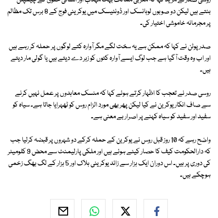
روسی صدر نے مزید کہا کہ مغربی ممالک بہت مہذب اور انسانی حقوق کے چیمپئن
بنتے ہیں لیکن دو صوبوں لوہانسک اور ڈونئیسک میں یوکرینی فوج کے 8 برس تک مظالم
پر مجرمانہ خاموشی اختیار کی۔
صدر پوٹن نے کہا کہ ممکن ہے یہ سخت لگے مگر آوارہ کتے لوگوں پر حملہ کر رہے ہیں
اور اب وہ وقت آگیا ہے جب لوگ ایسے آوارہ کتوں کو زہر دے دیتے ہیں یا گولی مار دیتے
ہیں۔
روسی صدر نے تعجب کا اظہار کرتے ہوئے کہا کہ منسک معاہدوں پر عمل نہیں کرنے
سے صاف انکار یوکرین نے کیا لیکن پھر بھی مورد الزام روس کو ٹھہرایا جاتا ہے۔ سیاہ کو
سفید اور سفید کو سیاہ کہنے پر اصرار بے معنی ہے۔
واضح رہے کہ 10 روز قبل روس نے یوکرین کے حملہ کرکے دو شہروں پر قبضہ کرلیا جب
کہ دارالحکومت کیف کا حصار کیئے ہوئے ہیں اور ملکی پارلیمنٹ سے محض 9 کلومیٹر
کی دوری پر ہیں۔ اس دوران ایک ہزار سے زائد یوکرینی ہلاک اور 5 ہزار کے لگ بھگ زخمی
ہوچکے ہیں۔