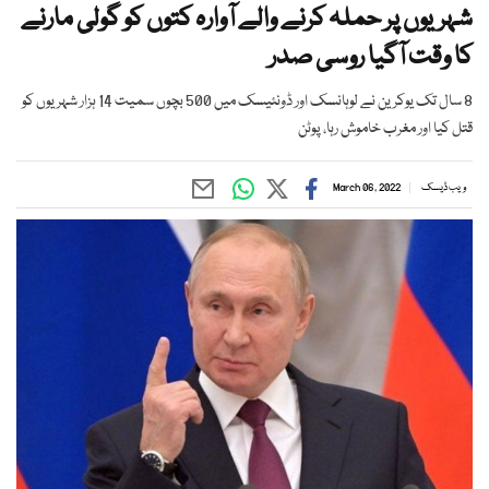
شہریوں پر حملہ کرنے والے آوارہ کتوں کو گولی مارنے
کا وقت آگیا روسی صدر
8 سال تک یوکرین نے لوہانسک اور ڈونئیسک میں 500 بچوں سمیت 14 ہزار شہریوں کو
قتل کیا اور مغرب خاموش رہا، پوٹن
ویب ڈیسک
March 06, 2022