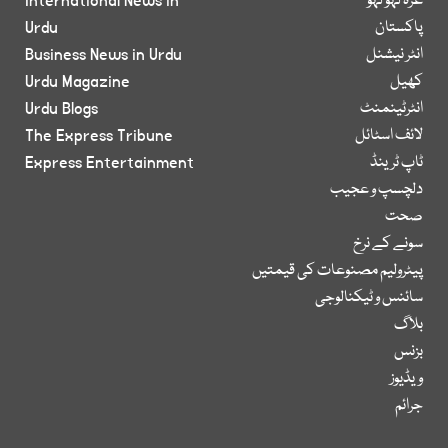
غزہ لہو لہو
International News in
پاکستان
Urdu
انٹر نیشنل
Business News in Urdu
کھیل
Urdu Magazine
انٹرٹینمنٹ
Urdu Blogs
لائف اسٹائل
The Express Tribune
ٹاپ ٹرینڈ
Express Entertainment
دلچسپ و عجیب
صحت
سونے کے نرخ
پیٹرولیم مصنوعات کی قیمتیں
سائنس و ٹیکنالوجی
بلاگ
بزنس
ویڈیوز
جرائم