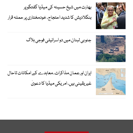
بھارت میں شیخ حسینہ کی میڈیا گفتگو پر
بنگلادیش کا شدید احتجاج، خودمختاری پر حملہ قرار
جنوبی لبنان میں دو اسرائیلی فوجی ہلاک
ایران اور عمان مذاکرات، معاہدے کے امکانات تاحال
غیر یقینی ہیں، امریکی میڈیا کا دعویٰ