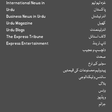
غزہ لہو لہو
International News in
پاکستان
Urdu
انٹر نیشنل
Business News in Urdu
کھیل
Urdu Magazine
انٹرٹینمنٹ
Urdu Blogs
لائف اسٹائل
The Express Tribune
ٹاپ ٹرینڈ
Express Entertainment
دلچسپ و عجیب
صحت
سونے کے نرخ
پیٹرولیم مصنوعات کی قیمتیں
سائنس و ٹیکنالوجی
بلاگ
بزنس
ویڈیوز
جرائم