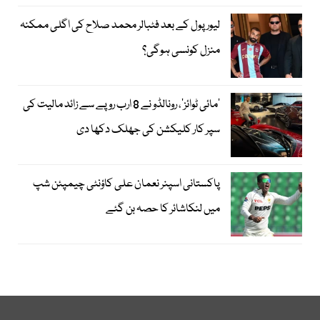
لیور پول کے بعد فٹبالر محمد صلاح کی اگلی ممکنہ
منزل کونسی ہوگی؟
’مائی ٹوائز‘، رونالڈو نے 8 ارب روپے سے زائد مالیت کی
سپر کار کلیکشن کی جھلک دکھا دی
پاکستانی اسپنر نعمان علی کاؤنٹی چیمپئن شپ
میں لنکاشائر کا حصہ بن گئے