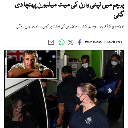
پرچم میں لپٹی وارن کی میت میلبورن پہنچا دی
گئی
30 مارچ کو آخری رسومات کیلیے حاضرین کی تعداد پر کوئی پابندی نہیں ہوگی
March 11, 2022
Sports Desk