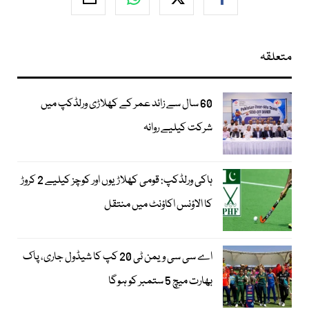
متعلقہ
60 سال سے زائد عمر کے کھلاڑی ورلڈکپ میں
شرکت کیلیے روانہ
ہاکی ورلڈکپ: قومی کھلاڑیوں اور کوچز کیلیے 2 کروڑ
کا الاؤنس اکاؤنٹ میں منتقل
اے سی سی ویمن ٹی 20 کپ کا شیڈول جاری، پاک
بھارت میچ 5 ستمبر کو ہوگا