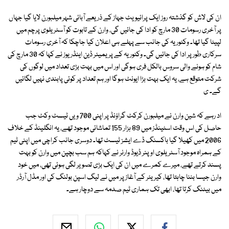
ان کی لاش کو گذشتہ روز ایک پرائیویٹ جہاز کے ذریعے آبائی شہر میلبورن لایا گیا جہاں
پر آخری رسومات 30 مارچ کو ادا کی جائیں گی، وارن کے تابوت کو آسٹریلوی پرچم میں
لپیٹا گیا تھا۔ وکٹوریہ کی جانب سے پہلے ہی اعلان کیا جاچکا کہ آخری رسومات
سرکاری طور پر ادا کی جائیں گی۔ وکٹوریہ کے پریمیئر ڈین اینڈریوز نے کہا کہ 30 مارچ کی
شام کو ہونے والی سروس بالکل فری ہوگی اور اس میں بہت بڑی تعداد میں لوگوں کی
شرکت متوقع ہے، یہ ایک بہت بڑا ایونٹ ہوگا اور ہم تعداد پر کوئی پابندی نہیں لگائیں
گے۔ ی
اد رہے کہ شین وارن نے میلبورن کرکٹ گراؤنڈ پر اپنی 700 ویں ٹیسٹ وکٹ جب
حاصل کی اس وقت اسٹینڈز میں 89 ہزار 155 تماشائی موجود تھے، یہ انگلینڈ کے خلاف
2006 میں کھیلا گیا باکسنگ ڈے ایشز ٹیسٹ تھا۔ دوسری جانب کراچی میں اپنی ٹیم
کے ہمراہ موجود آسٹریلوی اوپنر ڈیوڈ وارنر نے کہاکہ ہم سب بچپن میں وارن کو بہت
پسند کرتے تھے، میرے کمرے میں ان کی ایک بڑی تصویر لگی ہوئی تھی، میں خود
وارن جیسا بننا چاہتا تھا، کیریئر کے آغاز پر میں نے لیگ اسپن بولنگ کی اور مڈل آرڈر
میں بیٹنگ کرتا تھا، ابھی تک ہماری ٹیم صدمہ سے دوچار ہے۔