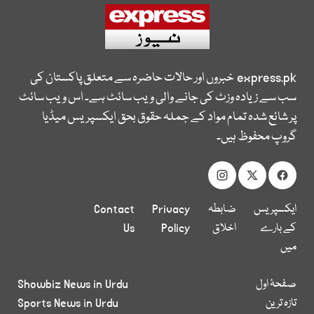
express.pk
خبروں اور حالات حاضرہ سے متعلق پاکستان کی
سب سے زیادہ وزٹ کی جانے والی ویب سائٹ ہے۔ اس ویب سائٹ
پر شائع شدہ تمام مواد کے جملہ حقوق بحق ایکسپریس میڈیا
گروپ محفوظ ہیں۔
ایکسپریس
ضابطہ
Privacy
Contact
کے بارے
اخلاق
Policy
Us
میں
صفحۂ اول
Showbiz News in Urdu
تازہ ترین
Sports News in Urdu