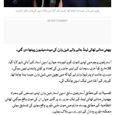
بچپن میں وارن جیسا بننا چاہتا تھا، کیریئر کے آغاز میں لیگ اسپن کی،وارنر ۔ فوٹو : انٹرنیٹ
چھٹی منانے تھائی لینڈ جانے والے شین وارن کی میت میلبورن پہنچا دی گئی۔
آسٹریلوی پرچم میں لپٹے تابوت کو پرائیویٹ جہاز پر اسپن اسٹار کے آبائی شہر لایا گیا،
30 مارچ کو آخری رسومات کے لیے حاضرین کی تعداد پر کوئی پابندی نہیں ہوگی۔
دوسری جانب اوپنر ڈیوڈ وارنر نے کہاکہ میں بچپن میں شین وارن جیسا بننا چاہتا تھا،
کیریئر کے آغاز میں لیگ اسپن بولنگ کی۔
تفصیلات کے مطابق آسٹریلوی سابق اسپن اسٹار شین وارن اپنے دوستوں کے ہمراہ
چھٹیاں منانے تھائی لینڈ کے ایک جزیرے پر گئے جہاں ان کی موت واقع ہوگئی، تھائی
انتظامیہ کے مطابق پوسٹ مارٹم میں موت طبی طور پر واقع ہونے کی تصدیق ہوئی،
ممکنہ طور پر وہ دل کے دورے سے ہلاک ہوئے۔