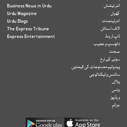
انٹر نیشنل
Business News in Urdu
کھیل
Urdu Magazine
انٹرٹینمنٹ
Urdu Blogs
لائف اسٹائل
The Express Tribune
ٹاپ ٹرینڈ
Express Entertainment
دلچسپ و عجیب
صحت
سونے کے نرخ
پیٹرولیم مصنوعات کی قیمتیں
سائنس و ٹیکنالوجی
بلاگ
بزنس
ویڈیوز
جرائم