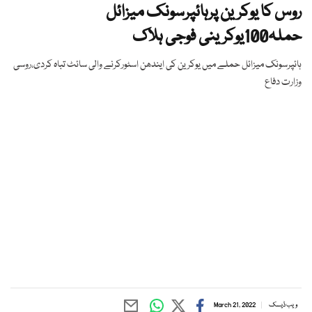
روس کا یوکرین پرہائپرسونک میزائل
حملہ100یوکرینی فوجی ہلاک
ہائپرسونک میزائل حملے میں یوکرین کی ایندھن اسٹورکرنے والی سائٹ تباہ کردی،روسی
وزارت دفاع
ویب ڈیسک
March 21, 2022