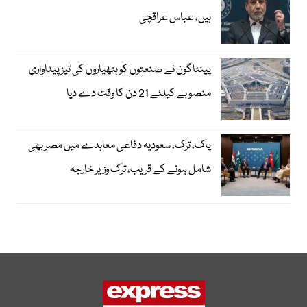
ہیں، عباس عراقچی
پینٹاگون نے صنعتوں کو ہتھیاروں کی تیز پیداواری
منصوبے کیلئے 21 دن کا وقت دے دیا
پاک، ترک، سعودیہ دفاعی معاہدے میں مصر بھی
شامل ہونے کے قریب، ترک وزیر خارجہ