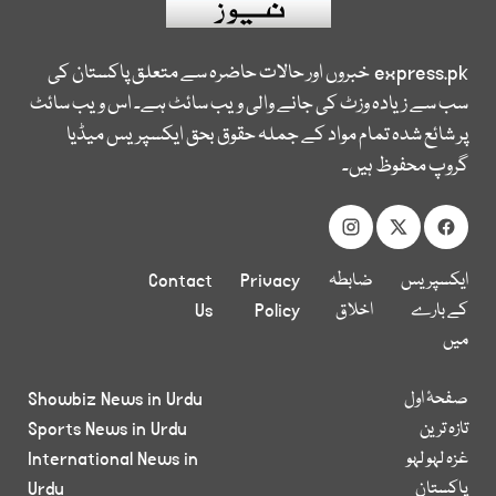
express.pk
خبروں اور حالات حاضرہ سے متعلق پاکستان کی
سب سے زیادہ وزٹ کی جانے والی ویب سائٹ ہے۔ اس ویب سائٹ
پر شائع شدہ تمام مواد کے جملہ حقوق بحق ایکسپریس میڈیا
گروپ محفوظ ہیں۔
ایکسپریس
ضابطہ
Privacy
Contact
کے بارے
اخلاق
Policy
Us
میں
صفحۂ اول
Showbiz News in Urdu
تازہ ترین
Sports News in Urdu
غزہ لہو لہو
International News in
پاکستان
Urdu