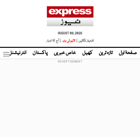
AUGUST 09, 2026
اشتہار لگائیں |
لائیو ٹی وی
| آج کا اخبار
صفحۂ اول
تازہ ترین
کھیل
خاص خبریں
پاکستان
انٹر نیشنل
ٹا