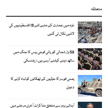
متعلقہ
غزہ میں عمارت کے ملبے تلے 19 فلسطینیوں کی
لاشیں نکال لی گئیں
50 ہزار شمالی کوریائی فوجی روس کا جنگ میں
ساتھ دینے کیلئے آرہے ہیں، زیلنسکی
یمنی فورسز کا حوثیوں کے ٹھکانوں کو تباہ کرنے کا
دعویٰ
آبنائے ہرمز سے متعلق مذاکرات آخری مرحلے میں