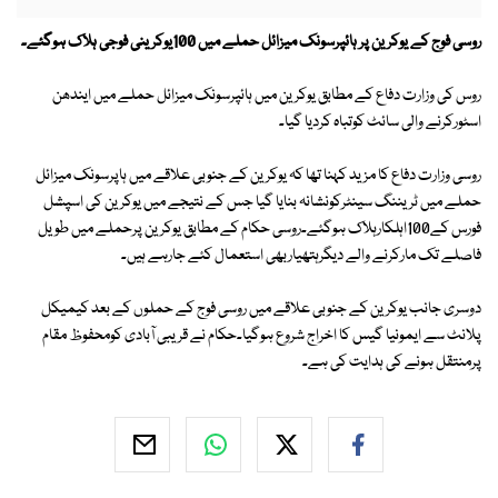
روسی فوج کے یوکرین پر ہائپرسونک میزائل حملے میں 100یوکرینی فوجی ہلاک ہوگئے۔
روس کی وزارت دفاع کے مطابق یوکرین میں ہائپرسونک میزائل حملے میں ایندھن
اسٹورکرنے والی سائٹ کوتباہ کردیا گیا۔
روسی وزارت دفاع کا مزید کہنا تھا کہ یوکرین کے جنوبی علاقے میں ہاپرسونک میزائل
حملے میں ٹریننگ سینٹرکونشانہ بنایا گیا جس کے نتیجے میں یوکرین کی اسپشل
فورس کے100اہلکارہلاک ہوگئے۔روسی حکام کے مطابق یوکرین پرحملے میں طویل
فاصلے تک مارکرنے والے دیگرہتھیاربھی استعمال کئے جارہے ہیں۔
دوسری جانب یوکرین کے جنوبی علاقے میں روسی فوج کے حملوں کے بعد کیمیکل
پلانٹ سے ایمونیا گیس کا اخراج شروع ہوگیا۔حکام نے قریبی آبادی کومحفوظ مقام
پرمنتقل ہونے کی ہدایت کی ہے۔