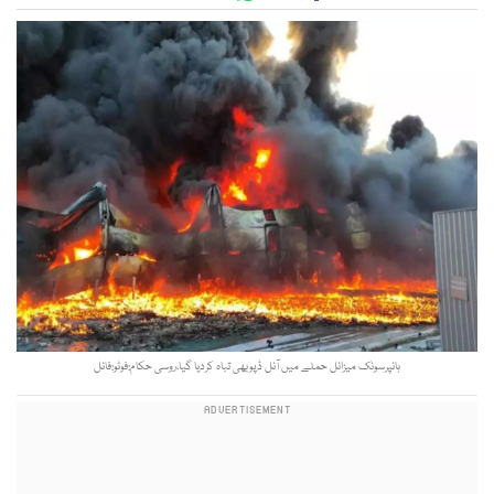
ہائپرسونک میزائل حملے میں آئل ڈپوبھی تباہ کردیا گیا،روسی حکام:فوٹو:فائل