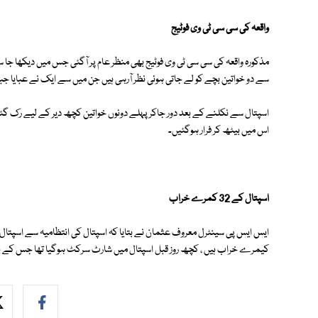
واقعہ کی سی سی ٹی وی فوٹیج
مذکورہ واقعہ کی سی سی ٹی وی فوٹیج بھی منظر عام پر آگئی جس میں دیکھا جا س
سے دو خواتین بچے کو لے جاتی ہوئی نظر آرہی ہیں جن میں سے ایک نے عبایا جبک
اسپتال سے نکلنے کے بعد دور جاکر پہلے دونوں خواتین کچھ دیر کے لیے رک گئیں
اس میں بیٹھ کر فرار ہوگئیں۔
اسپتال کے 32 کمرے خراب
ایس ایس پی سینٹرل معروف عثمان نے بتایا کہ اسپتال کی انتظامیہ سے اسپتال کے
کیمرے خراب ہیں ، کچھ روز قبل اسپتال میں شارٹ سرکٹ ہوگیا تھا جس کے باعث تمام 32 کیمرے اب تک غ