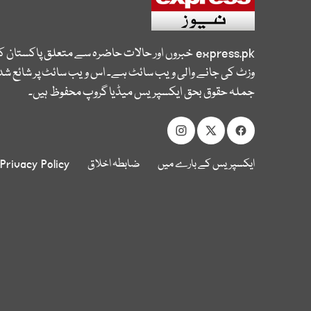
express.pk
خبروں اور حالات حاضرہ سے متعلق پاکستان 
وزٹ کی جانے والی ویب سائٹ ہے۔ اس ویب سائٹ پر شائع شدہ
جملہ حقوق بحق ایکسپریس میڈیا گروپ محفوظ ہیں۔
ایکسپریس کے بارے میں
ضابطہ اخلاق
Privacy Policy