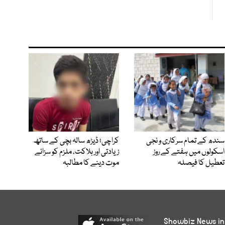
سندھ کے تمام سرکاری و نجی
کراچی؛ ڈیڑھ سالہ بچی کے ساتھ
اسکولوں میں ہفتے کے روز
زیادتی اور ہلاکت، ملزم کو سزائے
تعطیل کا فیصلہ
موت دینے کا مطالبہ
Showbiz News in