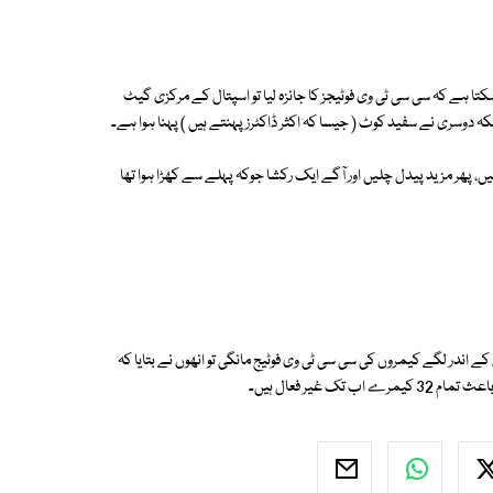
کتا ہے کہ سی سی ٹی وی فوٹیجز کا جائزہ لیا تو اسپتال کے مرکزی گیٹ
ہ دوسری نے سفید کوٹ ( جیسا کہ اکثر ڈاکٹرز پہنتے ہیں ) پہنا ہوا ہے۔
، پھر مزید پیدل چلیں اور آگے ایک رکشا جوکہ پہلے سے کھڑا ہوا تھا
 اندر لگے کیمروں کی سی سی ٹی وی فوٹیج مانگی تو انھوں نے بتایا کہ
یر فعال ہیں۔