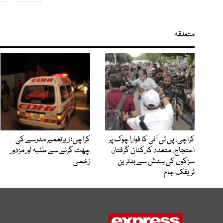
متعلقہ
کراچی: پی ٹی آئی کا فوارا چوک پر
کراچی؛ زیرتعمیر مدرسے کی
احتجاج، متعدد کارکنان گرفتار،
چھت گرنے سے طلبہ اور مزدور
سڑکوں کی بندش سے بدترین
زخمی
ٹریفک جام