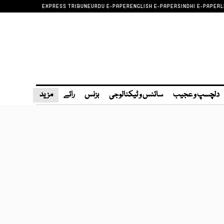
EXPRESS TRIBUNE
URDU E-PAPER
ENGLISH E-PAPER
SINDHI E-PAPER
L
دلچسپ و عجیب
سائنس و ٹیکنالوجی
بزنس
رائے
مزید