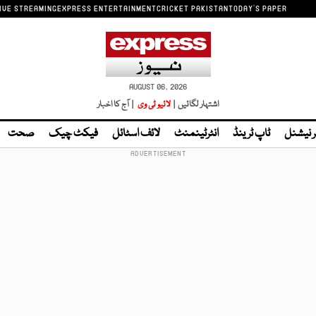
IVE STREAMING
EXPRESS ENTERTAINMENT
CRICKET PAKISTAN
TODAY'S PAPER
AUGUST 06, 2026
اشتہار لگائیں |
لائیو ٹی وی
| آج کا اخبار
ر نیشنل
ٹاپ ٹرینڈ
انٹرٹینمنٹ
لائف اسٹائل
فیکٹ چیک
صحت