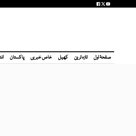
صفحۂ اول
تازہ ترین
کھیل
خاص خبریں
پاکستان
انٹ