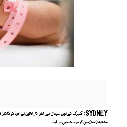
SYDNEY:
گلبرگ کے نجی اسپتال میں اغوا کار خاتون نے خود کو 'ڈاکٹر' ظ
مشتبہ
3 ملازمین کو حراست میں لے لیا۔