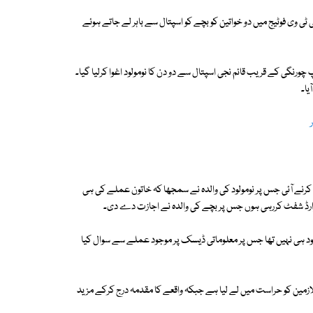
 وی فوٹیج میں دو خواتین کو بچے کو اسپتال سے باہر لے جاتے ہوئے
گی کے قریب قائم نجی اسپتال سے دو دن کا نومولود اغوا کرلیا گیا۔
 کرنے آئی جس پر نومولود کی والدہ نے سمجھا کہ خاتون عملے کی ہی
کے وارڈ شفٹ کررہی ہوں جس پر بچے کی والدہ نے اجازت دے دی۔
موجود ہی نہیں تھا جس پر معلوماتی ڈیسک پر موجود عملے سے سوال کیا
ازمین کو حراست میں لے لیا ہے جبکہ واقعے کا مقدمہ درج کرکے مزید