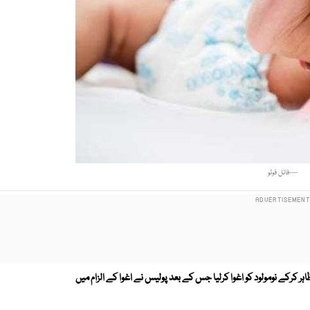
—فائل فوٹو
اہر کرکے نومولود کو اغوا کرلیا جس کے بعد پولیس نے اغوا کے الزام میں