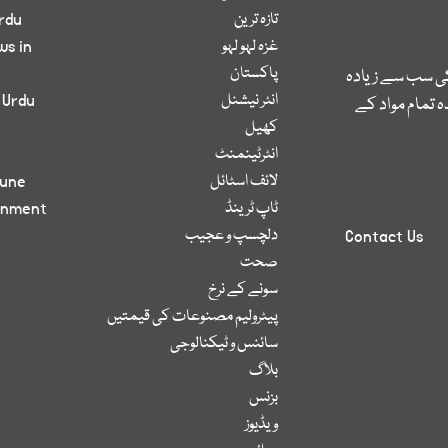
تازہ ترین
rdu
غزہ لہو لہو
ws in
پاکستان
کی سب سے زیادہ
انٹر نیشنل
 Urdu
 تمام مواد کے
کھیل
انٹرٹینمنٹ
لائف اسٹائل
bune
ٹاپ ٹرینڈ
inment
دلچسپ و عجیب
Contact Us
صحت
سونے کے نرخ
پیٹرولیم مصنوعات کی قیمتیں
سائنس و ٹیکنالوجی
بلاگ
بزنس
ویڈیوز