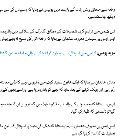
واقعہ سے متعلق پیش رفت کے بارے میں پولیس نے بتایا کہ ہسپتال کی سی سی ٹی
دیکھا جاسکتاہے۔
اس ضمن میں فراہم کردہ تفصیلات کے مطابق گلبرگ کے علاقے میں واٹر پمپ چورن
ایس ایس پی سینٹرل معروف عثمان نے بتایا کہ واقعہ اتوار کی صبح 4 بجے پیش آیا۔
مزید پڑھیں:
کراچی میں اسپتال سے نومولود کو اغوا کرنے والی حاملہ خاتون گرفتار
متاثرہ خاندان نے بتایا کہ ایک خاتون سفید کوٹ میں ملبوس بچے کا طبی معائنہ
رکن ہیں اور چیک کرنے کے بعد بتایا کہ بچے کو بخار ہورہا ہے اور اسے بچوں 
انہوں نے بتایا کہ جب بچے کے والد نے مذکورہ وارڈ میں گیا تو وہاں ان کا بچہ 
گیا تو لاعلمی کا اظہار کیا گیا۔
ایس ایس پی معروف عثمان نے مزید بتایا کہ شک کی بنیاد پر اسپتال کے تین مل
تحقیقات کا آغاز کردیا گیا ہے