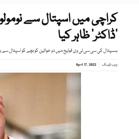
کراچی میں اسپتال سے نومولود 
’ڈاکٹر‘ ظاہر کیا
ہسپتال کی سی سی ٹی وی فوٹیج میں دو خواتین کو بچے کو اسپتال سے ب
ویب ڈیسک
April 17, 2022