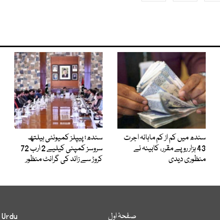
سندھ میں کم از کم ماہانہ اجرت
سندھ؛ پیپلز کمیونٹی ہیلتھ
43 ہزار روپے مقرر، کابینہ نے
سروسز کمپنی کیلیے 2 ارب 72
منظوری دیدی
کروڑ سے زائد کی گرانٹ منظور
صفحۂ اول
 Urdu