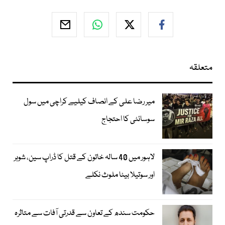
متعلقہ
میر رضا علی کے انصاف کیلیے کراچی میں سول
سوسائٹی کا احتجاج
لاہور میں 40 سالہ خاتون کے قتل کا ڈراپ سین، شوہر
اور سوتیلا بیٹا ملوث نکلے
حکومت سندھ کے تعاون سے قدرتی آفات سے متاثرہ