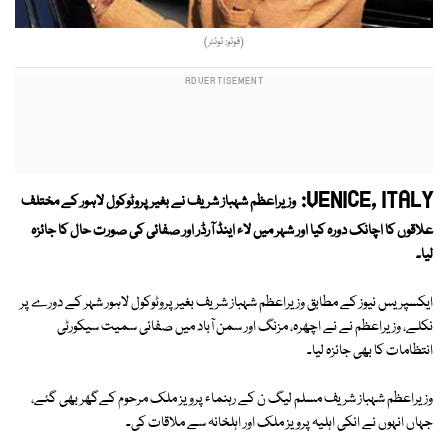
(فوٹو: ٹوئٹر)
VENICE, ITALY:
وزیراعظم شہباز شریف نے بغیر پروٹوکول لاہور کے مختلف
علاقوں کا اچانک دورہ کیا اور شہر میں لاء اینڈ آرڈر اور صفائی کی صورت حال کا جائزہ
لیا۔
ایکسپریس نیوز کے مطابق وزیراعظم شہباز شریف بغیر پروٹوکول لاہور شہر کے دورے پر
نکلے، وزیراعظم نے نے اچھرہ، مزنگ اور سمن آباد میں صفائی سمیت سیکورٹی
انتظامات کا بھی جائزہ لیا۔
وزیراعظم شہباز شریف مسلم لیگ ن کے رہنماء پرویز ملک مرحوم کےگھر بھی گئے،
جہاں انہوں نے انکی اہلیہ پرویز ملک اور اہلخانہ سے ملاقات کی۔