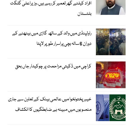
افراد کیلئے گھر تعمیر کر رہے ہیں، وزیراعلیٰ گلگت
بلتستان
راولپنڈی میں والد کے ساتھ گاڑی میں بیٹھنے کے
دوران 6 سالہ بچی پراسرار طور پر لاپتا
کراچی میں ڈکیتی مزاحمت پر چوکیدار جاں بحق
خیبرپختونخوا میں عالمی بینک کے تعاون سے جاری
منصوبوں میں مبینہ بے ضابطگیوں کا انکشاف