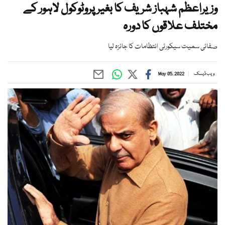
وزیراعظم شہباز شریف کا بغیر پروٹوکول لاہور کے
مختلف علاقوں کا دورہ
صفائی سمیت سیکورٹی انتظامات کا جائزہ لیا
ویب ڈیسک
May 05, 2022