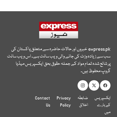
express.pk
خبروں اور حالات حاضرہ سے متعلق پاکستان کی
سب سے زیادہ وزٹ کی جانے والی ویب سائٹ ہے۔ اس ویب سائٹ
پر شائع شدہ تمام مواد کے جملہ حقوق بحق ایکسپریس میڈیا
گروپ محفوظ ہیں۔
ایکسپریس
ضابطہ
Privacy
Contact
کے بارے
اخلاق
Policy
Us
میں