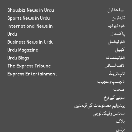
صفحۂ اول
Showbiz News in Urdu
تازہ ترین
Sports News in Urdu
غزہ لہو لہو
International News in
پاکستان
Urdu
انٹر نیشنل
Business News in Urdu
کھیل
Urdu Magazine
انٹرٹینمنٹ
Urdu Blogs
لائف اسٹائل
The Express Tribune
ٹاپ ٹرینڈ
Express Entertainment
دلچسپ و عجیب
صحت
سونے کے نرخ
پیٹرولیم مصنوعات کی قیمتیں
سائنس و ٹیکنالوجی
بلاگ
بزنس