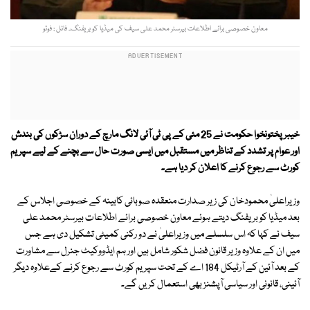
معاون خصوصی برائے اطلاعات بیرسٹر محمد علی سیف کی میڈیا کو بریفنگ۔ فائل : فوٹو
خیبر پختونخوا حکومت نے 25 مئی کے پی ٹی آئی لانگ مارچ کے دوران سڑکوں کی بندش
اور عوام پر تشدد کے تناظر میں مستقبل میں ایسی صورت حال سے بچنے کے لیے سپریم
کورٹ سے رجوع کرنے کا اعلان کر دیا ہے۔
وزیراعلیٰ محمودخان کی زیر صدارت منعقدہ صوبائی کابینہ کے خصوصی اجلاس کے
بعد میڈیا کو بریفنگ دیتے ہوئے معاون خصوصی برائے اطلاعات بیرسٹر محمد علی
سیف نے کہا کہ اس سلسلے میں وزیراعلیٰ نے دو رکنی کمیٹی تشکیل دی ہے جس
میں ان کے علاوہ وزیر قانون فضل شکور شامل ہیں اور ہم ایڈووکیٹ جنرل سے مشاورت
کے بعد آئین کے آرٹیکل 184 اے کے تحت سپریم کورٹ سے رجوع کرنے کےعلاوہ دیگر
آئینی، قانونی اور سیاسی آپشنز بھی استعمال کریں گے۔