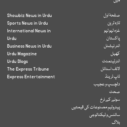
میں
صفحۂ اول
Showbiz News in Urdu
تازہ ترین
Sports News in Urdu
غزہ لہو لہو
International News in
پاکستان
Urdu
انٹر نیشنل
Business News in Urdu
کھیل
Urdu Magazine
انٹرٹینمنٹ
Urdu Blogs
لائف اسٹائل
The Express Tribune
ٹاپ ٹرینڈ
Express Entertainment
دلچسپ و عجیب
صحت
سونے کے نرخ
پیٹرولیم مصنوعات کی قیمتیں
سائنس و ٹیکنالوجی
بلاگ