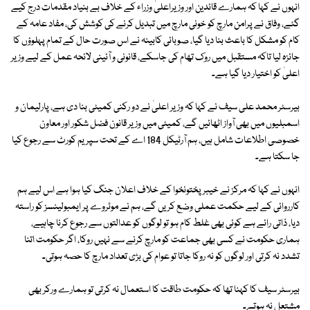
انہوں نے کہا کہ ہمارے قائدین اور وزیراعلیٰ وزراء کے خلاف بے بنیاد مقدمات درج کیے
گئے، وفاق نے پرامن مارچ کو خونی مارچ میں تبدیل کرنے کی کوشش کی، مفاد عامہ کے
کام کو مشکل کا باعث بنا دیا گیا، صوبائی کابینہ نے اس صورت حال کے تمام پہلوؤں کا
جائزہ لیا تاکہ مستقبل میں روک تھام کی جاسکے، قانونی و آئینی لائحہ عمل کے لیے وزیر
اعلیٰ کو اختیار دیا گیا ہے۔
بیرسٹر محمد علی سیف نے کہا کہ وزیر اعلیٰ نے دو رکنی کمیٹی بنا دی ہے، پارلیمان و
اسمبلیوں میں بھی آواز اٹھائیں گے، کمیٹی میں وزیر قانون فضل شکور اور معاون
خصوصی اطلاعات شامل ہیں، ہم آرٹیکل 184 اے کے تحت سپریم کورٹ سے رجوع کیا
جا سکتا ہے۔
انہوں نے کہا کہ مرکز نے خیبر پختونخوا کے خلاف اعلان جنگ کیا ہوا ہے اس لیے ہم
کارروائی کے لیے حکمت عملی وضع کریں گے، ہم نے موٹروے پر ایمبولینسز کو راستہ
دیا، ذاتی رائے ہے کوئی بھی غلط کام ہو تو لوگوں کو عدالتوں سے رجوع کرنا چاہیے،
ہماری حکومت نے کسی بھی جماعت کو مارچ کرنے سے نہیں روکا، اگر حکومت اتنا
تشدد نہ کرتی اور لوگوں کو نہ روکا جاتا تو عوام کی بڑی تعداد مارچ کا حصہ ہوتی۔
بیرسٹر سیف کا کہنا تھا کہ حکومت طاقت کا استعمال نہ کرتی تو ہمارے ورکر بھی
مشتعل نہ ہوتے۔