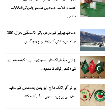
خضدار، قلات، حب میں ضمنی بلدیاتی انتخابات
ملتوی
حب ڈیم بھرنے کے باوجود پانی کا سنگین بحران، 300
صنعتیں بندش کے دہانے پر پہنچ گئیں
بھارتی میڈیا پاکستان، سعودی عرب، ترکیہ معاہدے
کے دفاعی فوائد کا معترف
پی ٹی آئی لانگ مارچ، اپوزیشن جماعتوں کے ساتھ
ساتھ پی پی پی سے بھی رابطے کا امکان