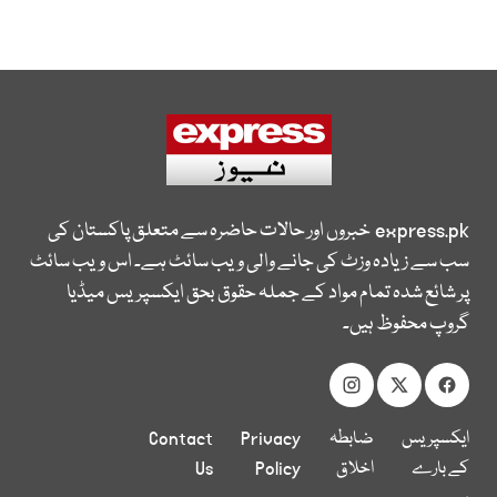
express.pk
خبروں اور حالات حاضرہ سے متعلق پاکستان کی
سب سے زیادہ وزٹ کی جانے والی ویب سائٹ ہے۔ اس ویب سائٹ
پر شائع شدہ تمام مواد کے جملہ حقوق بحق ایکسپریس میڈیا
گروپ محفوظ ہیں۔
ایکسپریس
ضابطہ
Privacy
Contact
کے بارے
اخلاق
Policy
Us