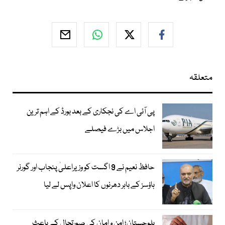
متعلقہ
پی آئی اے کی نجکاری کے بعد بورڈ کے اہم ترین
اجلاس میں بڑے فیصلے
حافظ نعیم نے 9 اگست کو وزیراعلیٰ پنجاب اور گورنر
ہاؤسز کے باہر دھرنوں کا اعلان واپس لے لیا
بلوچستان؛ امن و امان کی صورتحال کے باعث