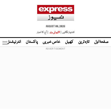
AUGUST 08, 2026
اشتہار لگائیں |
لائیو ٹی وی
| آج کا اخبار
صفحۂ اول
تازہ ترین
کھیل
خاص خبریں
پاکستان
انٹر نیشنل
ٹا