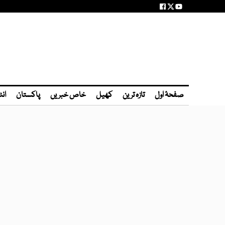
صفحۂ اول
تازہ ترین
کھیل
خاص خبریں
پاکستان
انٹ