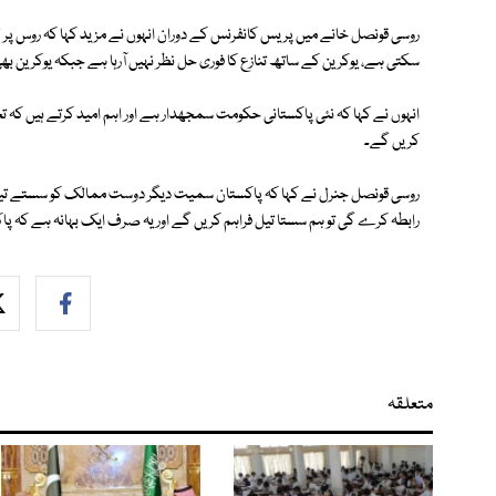
روسی قونصل خانے میں پریس کانفرنس کے دوران انہوں نے مزید کہا کہ روس پر لگن
سکتی ہے، یوکرین کے ساتھ تنازع کا فوری حل نظر نہیں آرہا ہے جبکہ یوکرین 
انہوں نے کہا کہ نئی پاکستانی حکومت سمجھدار ہے اور اہم امید کرتے ہیں کہ تجا
کریں گے۔
روسی قونصل جنرل نے کہا کہ پاکستان سمیت دیگر دوست ممالک کو سستے تیل
رابطہ کرے گی تو ہم سستا تیل فراہم کریں گے اور یہ صرف ایک بہانہ ہے کہ پاک
متعلقہ