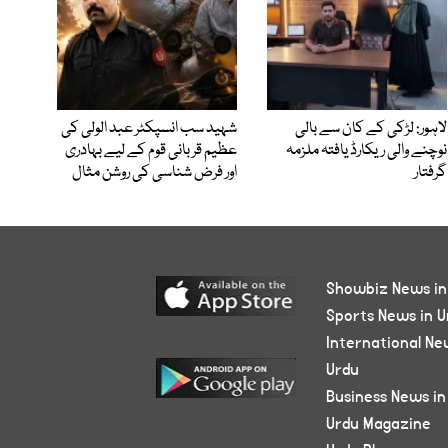
لاہور: لڑکی کے کان سے بالی
شہید سب انسپکٹر عبد الولی کی
نوچنے والی ریکارڈ یافتہ ملزمہ
عظیم قربانی قوم کے لیے بہادری
گرفتار
اور فرض شناسی کی روشن مثال
Showbiz News in
Sports News in U
International Ne
Urdu
Business News in
Urdu Magazine