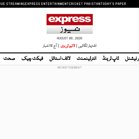
IVE STREAMING
EXPRESS ENTERTAINMENT
CRICKET PAKISTAN
TODAY'S PAPER
AUGUST 06, 2026
اشتہار لگائیں |
لائیو ٹی وی
| آج کا اخبار
ر نیشنل
ٹاپ ٹرینڈ
انٹرٹینمنٹ
لائف اسٹائل
فیکٹ چیک
صحت