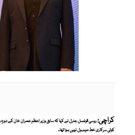
کراچی:
روسی قونصل جنرل نے کہا کہ سابق وزیر اعظم عمران خان کے دورہِ
کوئی سرکاری خط موصول نہیں ہوا تھا۔