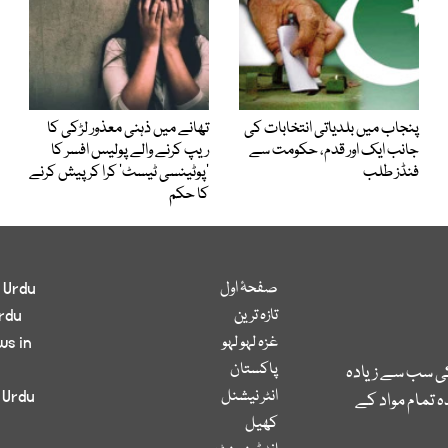
پنجاب میں بلدیاتی انتخابات کی
تھانے میں ذہنی معذور لڑکی کا
جانب ایک اور قدم، حکومت سے
ریپ کرنے والے پولیس افسر کا
فنڈز طلب
’پوٹینسی ٹیسٹ‘ کرا کر پیش کرنے
کا حکم
صفحۂ اول
 Urdu
تازہ ترین
rdu
غزہ لہو لہو
ws in
پاکستان
کی سب سے زیادہ
انٹر نیشنل
 Urdu
 تمام مواد کے
کھیل