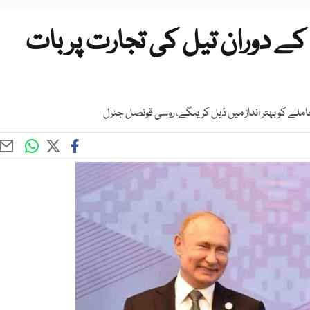
کے دوران تیل کی تجارت پر بات
ملے کو بہتر انداز میں ڈیل کرینگے، روسی قونصل جنرل