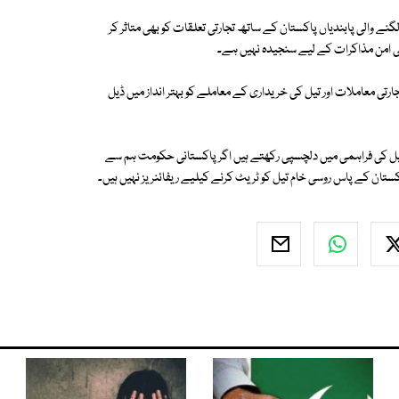
ے والی پابندیاں پاکستان کے ساتھ تجارتی تعلقات کو بھی متاثر کر
بھی امن مذاکرات کے لیے سنجیدہ نہیں ہے۔
رتی معاملات اور تیل کی خریداری کے معاملے کو بہتر انداز میں ڈیل
 کی فراہمی میں دلچسپی رکھتے ہیں اگر پاکستانی حکومت ہم سے
ستان کے پاس روسی خام تیل کو ٹریٹ کرنے کیلیے ریفائنریز نہیں ہیں۔