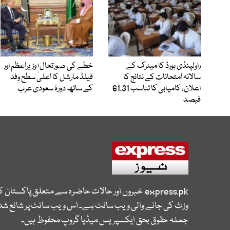
راولپنڈی بورڈ کا میٹرک کے
خطے کی صورتحال؛ وزیراعظم اور
سالانہ امتحانات کے نتائج کا
فیلڈ مارشل کا اعلیٰ سطح وفد
اعلان، کامیابی کا تناسب 61.31
کے ساتھ دورۂ سعودی عرب
فیصد
express.pk
خبروں اور حالات حاضرہ سے متعلق پاکستان 
وزٹ کی جانے والی ویب سائٹ ہے۔ اس ویب سائٹ پر شائع شدہ
جملہ حقوق بحق ایکسپریس میڈیا گروپ محفوظ ہیں۔