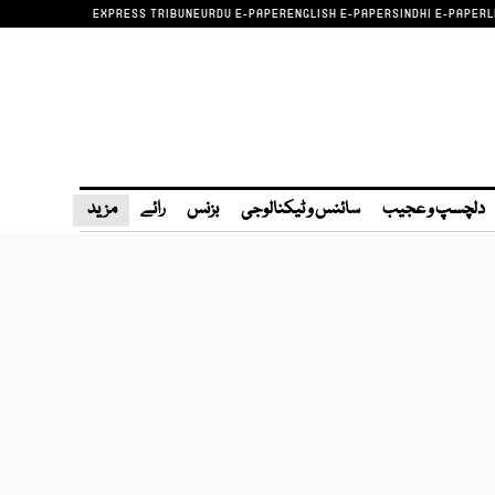
EXPRESS TRIBUNE
URDU E-PAPER
ENGLISH E-PAPER
SINDHI E-PAPER
L
دلچسپ و عجیب
سائنس و ٹیکنالوجی
بزنس
رائے
مزید