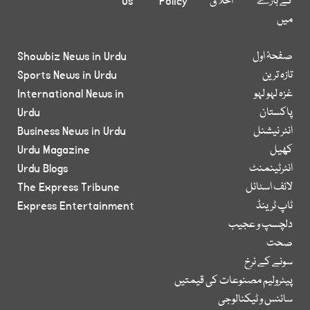
کے بارے
اخلاق
Policy
Us
میں
صفحۂ اول
Showbiz News in Urdu
تازہ ترین
Sports News in Urdu
غزہ لہو لہو
International News in
پاکستان
Urdu
انٹر نیشنل
Business News in Urdu
کھیل
Urdu Magazine
انٹرٹینمنٹ
Urdu Blogs
لائف اسٹائل
The Express Tribune
ٹاپ ٹرینڈ
Express Entertainment
دلچسپ و عجیب
صحت
سونے کے نرخ
پیٹرولیم مصنوعات کی قیمتیں
سائنس و ٹیکنالوجی