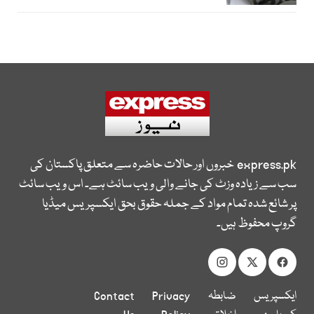
express.pk
خبروں اور حالات حاضرہ سے متعلق پاکستان کی
سب سے زیادہ وزٹ کی جانے والی ویب سائٹ ہے۔ اس ویب سائٹ
پر شائع شدہ تمام مواد کے جملہ حقوق بحق ایکسپریس میڈیا
گروپ محفوظ ہیں۔
ایکسپریس
ضابطہ
Privacy
Contact