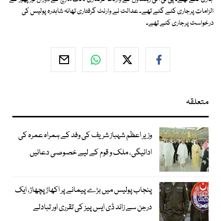
الزامات پرجاری کئے گئے تھے۔ عدالت نے وارنٹ گرفتاری تھانہ شاہدرہ پولیس کی
درخواست پرجاری کئے تھے۔
متعلقہ
وزیر اعظم شہباز شریف کی وفد کے ہمراہ عمرہ کی
ادائیگی، ملک و قوم کے لیے خصوصی دعائیں
پنجاب پولیس میں بڑے پیمانے پر اکھاڑ پچھاڑ، ایک
درجن سے زائد ڈی ایس پیز کی تقرری اور تبادلے