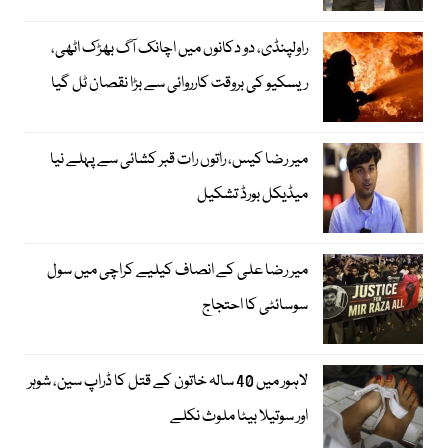
راولپنڈی، دو دکانوں میں اچانک آگ بھڑک اٹھی،
ریسکیو کی بروقت کارروائی سے بڑا نقصان ٹل گیا
میر رضا کیس، راتوں رات قبر کشائی سے پہلے نیا
میڈیکل بورڈ تشکیل
میر رضا علی کے انصاف کیلیے کراچی میں سول
سوسائٹی کا احتجاج
لاہور میں 40 سالہ خاتون کے قتل کا ڈراپ سین، شوہر
اور سوتیلا بیٹا ملوث نکلے