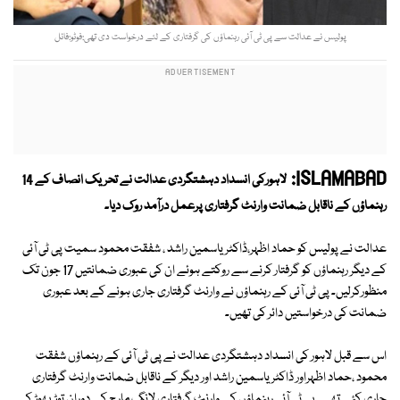
پولیس نے عدالت سے پی ٹی آئی رہنماؤں کی گرفتاری کے لئے درخواست دی تھی:فوٹو:فائل
ISLAMABAD:
لاہورکی انسداد دہشتگردی عدالت نے تحریک انصاف کے 14
رہنماؤں کے ناقابل ضمانت وارنٹ گرفتاری پرعمل درآمد روک دیا۔
عدالت نے پولیس کو حماد اظہر،ڈاکٹر یاسمین راشد ، شفقت محمود سمیت پی ٹی آئی
کے دیگر رہنماؤں کو گرفتار کرنے سے روکتے ہوئے ان کی عبوری ضمانتیں 17 جون تک
منظورکرلیں۔ پی ٹی آئی کے رہنماؤں نے وارنٹ گرفتاری جاری ہونے کے بعد عبوری
ضمانت کی درخواستیں دائر کی تھیں۔
اس سے قبل لاہور کی انسداد دہشتگردی عدالت نے پی ٹی آئی کے رہنماؤں شفقت
محمود ،حماد اظہراور ڈاکٹر یاسمین راشد اور دیگر کے ناقابل ضمانت وارنٹ گرفتاری
جاری کئے تھے۔ پی ٹی آئی رہنماؤں کے وارنٹ گرفتاری لانگ مارچ کے دوران توڑ پھوڑ کے