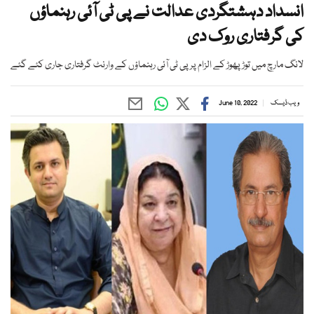
انسداد دہشتگردی عدالت نے پی ٹی آئی رہنماؤں
کی گرفتاری روک دی
لانگ مارچ میں توڑ پھوڑ کے الزام پرپی ٹی آئی رہنماؤں کے وارنٹ گرفتاری جاری کئے گئے
ویب ڈیسک
June 10, 2022