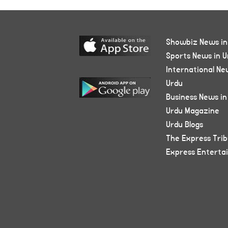
Showbiz News in
Sports News in U
International Ne
Urdu
Business News in
Urdu Magazine
Urdu Blogs
The Express Tri
Express Enterta