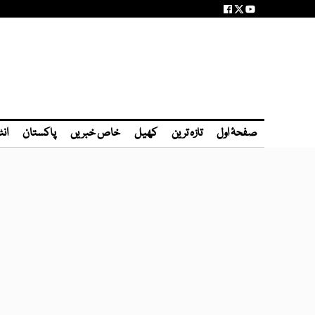
صفحۂ اول
تازہ ترین
کھیل
خاص خبریں
پاکستان
انٹ