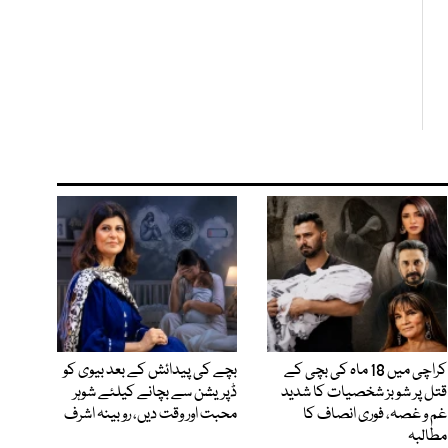
کراچی میں 18 ماہ کی بچی کے
بچے کی پیدائش کے بعد بیوی کو
قتل پر شوبز شخصیات کا شدید
ڈپریشن سے بچانے کیلئے شوہر
غم و غصہ، فوری انصاف کا
محبت اور وقت دیں، روبینہ اشرف
مطالبہ