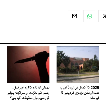
2025 کا ’کمال فن ایوارڈ‘ ادیب
بھارتی اداکارہ کا لرزہ خیز قتل،
عبدالرحمٰن براہوی کو دینے کا
جسم کے ٹکڑے اور سر لاپتہ ہونے
فیصلہ
کی خبر وائرل، حقیقت کیا ہے؟