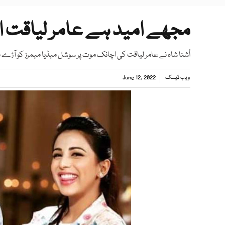
مجھے امید ہے عامر لیاقت ا
اُشنا شاہ نے عامر لیاقت کی اچانک موت پر سوشل میڈیا میمرز کو آڑے ہا
ویب ڈیسک
June 12, 2022