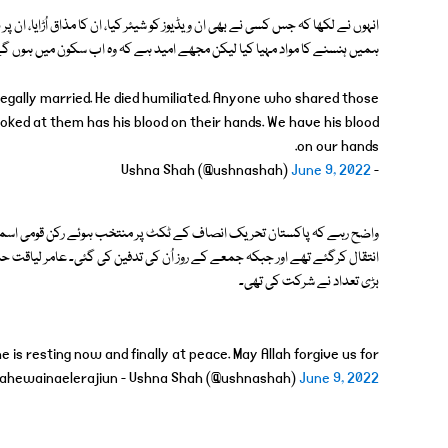
انہوں نے لکھا کہ جس کسی نے بھی ان ویڈیوز کو شیئر کیا، ان کا مذاق اُڑایا، ان پ
ہمیں ہنسنے کا مواد مہیا کیا لیکن مجھے امید ہے کہ وہ اب سکون میں ہوں گ
egally married. He died humiliated. Anyone who shared those
oked at them has his blood on their hands. We have his blood
on our hands.
June 9, 2022
- Ushna Shah (@ushnashah)
انتقال کرگئے تھے اور جبکہ جمعے کے روز اُن کی تدفین کی گئی۔ عامر لیاق
بڑی تعداد نے شرکت کی تھی۔
 is resting now and finally at peace. May Allah forgive us for
lilahewainaelerajiun - Ushna Shah (@ushnashah)
June 9, 2022