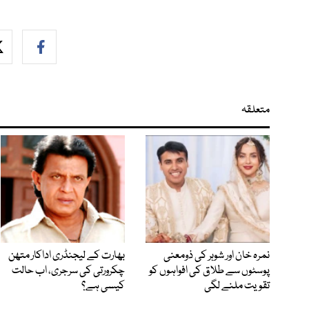
متعلقہ
نمرہ خان اور شوہر کی ذومعنی
بھارت کے لیجنڈری اداکار متھن
پوسٹوں سے طلاق کی افواہوں کو
چکرورتی کی سرجری، اب حالت
تقویت ملنے لگی
کیسی ہے؟