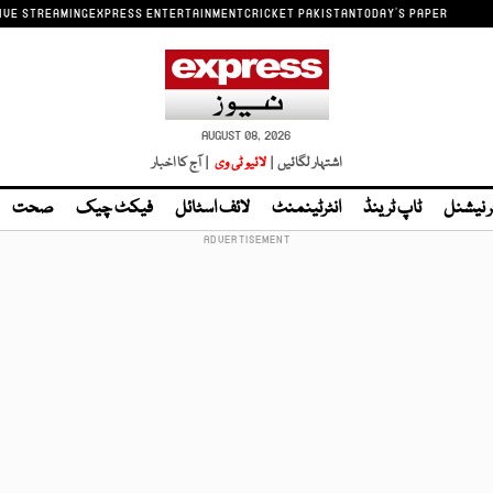
IVE STREAMING
EXPRESS ENTERTAINMENT
CRICKET PAKISTAN
TODAY'S PAPER
AUGUST 08, 2026
اشتہار لگائیں |
لائیو ٹی وی
| آج کا اخبار
ر نیشنل
ٹاپ ٹرینڈ
انٹرٹینمنٹ
لائف اسٹائل
فیکٹ چیک
صحت