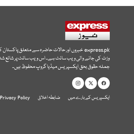
express.pk
خبروں اور حالات حاضرہ سے متعلق پاکستان 
وزٹ کی جانے والی ویب سائٹ ہے۔ اس ویب سائٹ پر شائع شدہ
جملہ حقوق بحق ایکسپریس میڈیا گروپ محفوظ ہیں۔
ایکسپریس کے بارے میں
ضابطہ اخلاق
Privacy Policy