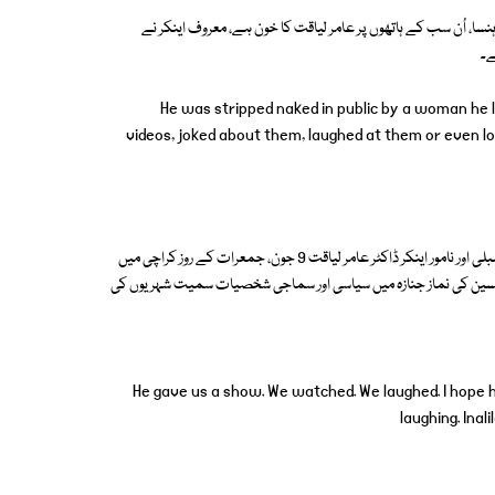
ر ہنسا، اُن سب کے ہاتھوں پر عامر لیاقت کا خون ہے، معروف اینکر نے
ے۔
He was stripped naked in public by a woman he l
videos, joked about them, laughed at them or even lo
واضح رہے کہ پاکستان تحریک انصاف کے ٹکٹ پر منتخب ہوئے رکن قومی اسمبلی اور نامور اینکر ڈاکٹر عامر لیاقت 9 جون، جمعرات کے روز کراچی میں
ت حسین کی نماز جنازہ میں سیاسی اور سماجی شخصیات سمیت شہریوں کی
He gave us a show. We watched. We laughed. I hope he
laughing. Ina