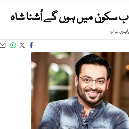
ب سکون میں ہوں گے اُشنا شاہ
تھوں لے لیا