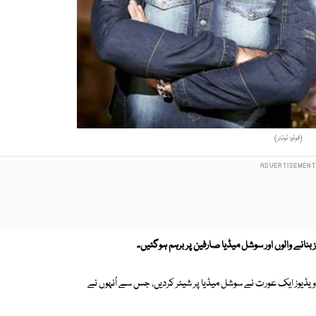
(فوٹو: ٹوئٹر)
 بنانے والوں اور سوشل میڈیا صارفین پر برہم ہوگئیں۔
ی ویڈیوز ایک عورت نے سوشل میڈیا پر شیئر کردیں، جس سے اُنہوں نے