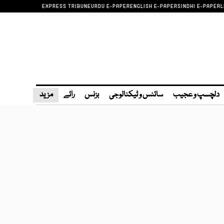
EXPRESS TRIBUNE
URDU E-PAPER
ENGLISH E-PAPER
SINDHI E-PAPER
L
دلچسپ و عجیب
سائنس و ٹیکنالوجی
بزنس
رائے
مزید