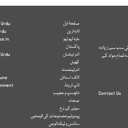
صفحۂ اول
 Urdu
تازہ ترین
rdu
غزہ لہو لہو
ws in
پاکستان
کی سب سے زیادہ
انٹر نیشنل
 Urdu
 تمام مواد کے
کھیل
انٹرٹینمنٹ
لائف اسٹائل
bune
ٹاپ ٹرینڈ
inment
دلچسپ و عجیب
Contact Us
صحت
سونے کے نرخ
پیٹرولیم مصنوعات کی قیمتیں
سائنس و ٹیکنالوجی