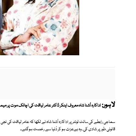
لاہور:
اداکارہ اُشنا شاہ معروف اینکر ڈاکٹر عامر لیاقت کی اچانک موت پر میمز
سماجی رابطے کی سائٹ ٹوئٹر پر اداکارہ اُشنا شاہ نے لکھا کہ عامر لیاقت کی نج
قانونی طور پر شادی کی، وہ بےعزت ہو کر دُنیا سے رخصت ہوگئے۔