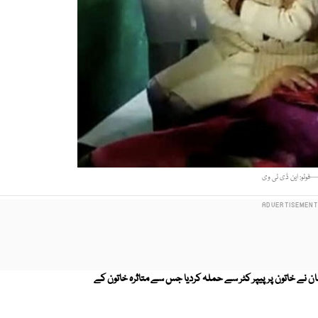
فوٹو: این ڈی ٹی وی
نے خاتون پر پیپر کٹر سے حملہ کردیا جس سے متاثرہ خاتون کے