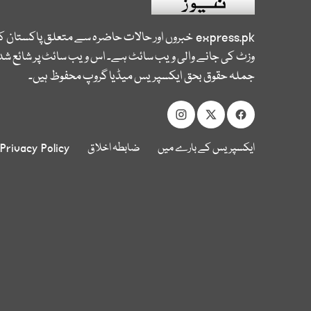
express.pk
خبروں اور حالات حاضرہ سے متعلق پاکستان 
وزٹ کی جانے والی ویب سائٹ ہے۔ اس ویب سائٹ پر شائع شدہ
جملہ حقوق بحق ایکسپریس میڈیا گروپ محفوظ ہیں۔
ایکسپریس کے بارے میں
ضابطہ اخلاق
Privacy Policy