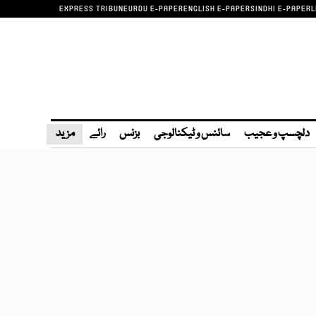
EXPRESS TRIBUNE
URDU E-PAPER
ENGLISH E-PAPER
SINDHI E-PAPER
L
دلچسپ و عجیب
سائنس و ٹیکنالوجی
بزنس
رائے
مزید