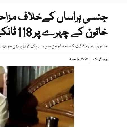
جنسی ہراساں کےخلاف مزاح
خاتون کے چہرے پر 118 ٹانکے
خاتون نے ملزم کا ڈٹ کر سامنا اور تین میں سے ایک کو تھپڑ بھی مارا تھا،
ویب ڈیسک
June 12, 2022