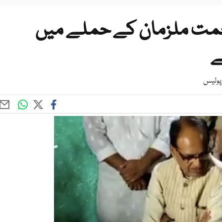
مت ملزمان کے حملے میں
 پولیس