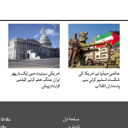
عالمی میڈیا نے امریکا کی
امریکی سینیٹ میں ایک بار پھر
شکست تسلیم کرلی ہے،
ایران جنگ ختم کرنے کیلئے
پاسداران انقلاب
قرارداد پیش
صفحۂ اول
 Urdu
تازہ ترین
rdu