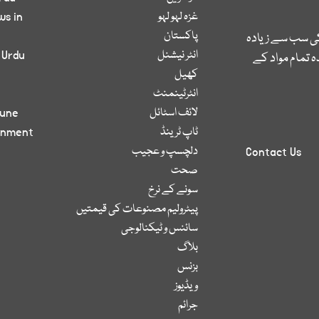
غزہ لہو لہو
ws in
پاکستان
کی سب سے زیادہ
انٹر نیشنل
 Urdu
 تمام مواد کے
کھیل
انٹرٹینمنٹ
لائف اسٹائل
bune
ٹاپ ٹرینڈ
inment
دلچسپ و عجیب
Contact Us
صحت
سونے کے نرخ
پیٹرولیم مصنوعات کی قیمتیں
سائنس و ٹیکنالوجی
بلاگ
بزنس
ویڈیوز
جرائم