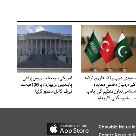
سعودی عرب، پاکستان اور ترکیہ
امریکی سینیٹ نے روس پر نئی
کے درمیان دفاعی معاہدہ،
پابندیوں اور بھارت پر 100 فیصد
اسلامی تعاون تنظیم کی جانب
ٹیرف کا بل منظور کرلیا
سے خیرسگالی کا پیغام
Showbiz News in
Sports News in U