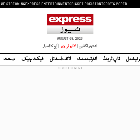
IVE STREAMING
EXPRESS ENTERTAINMENT
CRICKET PAKISTAN
TODAY'S PAPER
AUGUST 08, 2026
اشتہار لگائیں |
لائیو ٹی وی
| آج کا اخبار
ر نیشنل
ٹاپ ٹرینڈ
انٹرٹینمنٹ
لائف اسٹائل
فیکٹ چیک
صحت