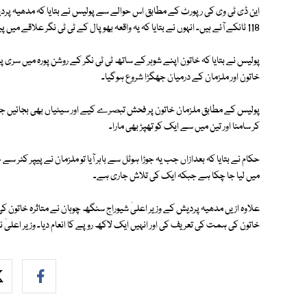
این ڈی ٹی وی کی رپورٹ کے مطابق اس حوالے سے پولیس نے بتایا کہ مدھیہ پر
118 ٹانکے آئے ہیں۔ انہوں نے بتایا کہ یہ واقعہ بھوپال کے ٹی ٹی نگر علاقے میں پیش آیا۔
پولیس نے بتایا کہ خاتون اپنے شوہر کے ساتھ ٹی ٹی نگر کے روشن پورہ میں سری
خاتون اور ملزمان کے درمیان جھگڑا شروع ہوگیا۔
پولیس کے مطابق ملزمان خاتون پر فحش تبصرے کیے اور سیٹیاں بھی بجائیں جبکہ 
کر سامنا اور تین میں سے ایک کو تھپڑ بھی مارا۔
حکام نے بتایا کہ بعدازاں جب یہ جوڑا ہوٹل سے باہر آیا تو ملزمان نے پیپر کٹر 
میں لیا جا چکا ہے جبکہ ایک کی تلاش جاری ہے۔
علاوہ ازیں مدھیہ پردیش کے وزیر اعلیٰ شیوراج سنگھ چوہان نے متاثرہ خاتون کی
خاتون کی ہمت کی تعریف کی اور انہیں ایک لاکھ روپے کا انعام دیا۔ وزیر اعلیٰ 