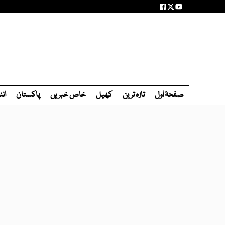
صفحۂ اول
تازہ ترین
کھیل
خاص خبریں
پاکستان
انٹ