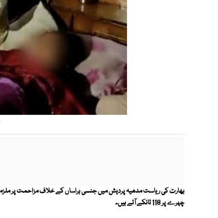
—
بھارت کی ریاست مدھیہ پردیش میں جنسی ہراساں کے خلاف مزاحمت پر ملزمان 
چہرے پر 118 ٹانکے آئے ہیں۔