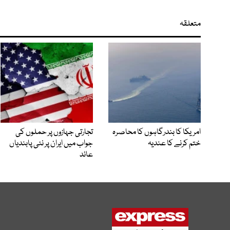
متعلقہ
امریکا کا بندرگاہوں کا محاصرہ
تجارتی جہازوں پر حملوں کی
ختم کرنے کا عندیہ
جواب میں ایران پر نئی پابندیاں
عائد