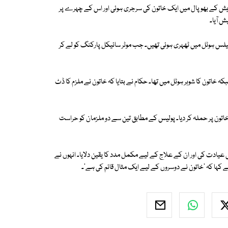
دیش کے بھوپال میں ایک خاتون کی سرجری ہوئی اور اس کے چہرے پر
 پیلس ہوٹل میں ٹھہری ہوئی تھیں۔ جب موٹر سائیکل پارکنگ کو لے کر
خاتون کا شوہر ہوٹل میں تھا۔ حکام نے بتایا کہ خاتون نے ملزم کا ڈٹ
سے خاتون پر حملہ کر دیا۔ پولیس کے مطابق تین سے دو ملزمان کو حراست
 عیادت کی اور ان کے علاج کے لیے مکمل مدد کا یقین دلایا۔ انہوں نے
نے کہا کہ 'خاتون نے دوسروں کے لیے ایک مثال قائم کی ہے'۔